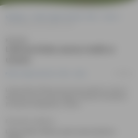
Sākumlapa
Portāla “Jelgavas Vēstnesis” arhīvs
Sports
Lakrosa klubs sezonu iesāk ar uzvaru
Klausīties
Lakrosa klubs sezonu iesāk ar
uzvaru
17/04/2012
Portāla “Jelgavas Vēstnesis” arhīvs
Sports
Lakrosa klubs «Mītava» jauno sezonu iesācis ar uzvaru. 1.
sabraukumā, kas notika Jelgavā, «Mītavas» komanda ar
15:3 pieveica liepājniekus «Libava».
Ilze Knusle-Jankevica
Lakrosa klubs «Mītava» jauno sezonu iesācis ar