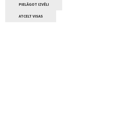
PIELĀGOT IZVĒLI
ATCELT VISAS
Kontakti
Jelgavas valstpilsētas pašvaldība
Lielā iela 11, Jelgava, LV-3001
+371 63005522
pasts@jelgava.lv
Klientu apkalpošana