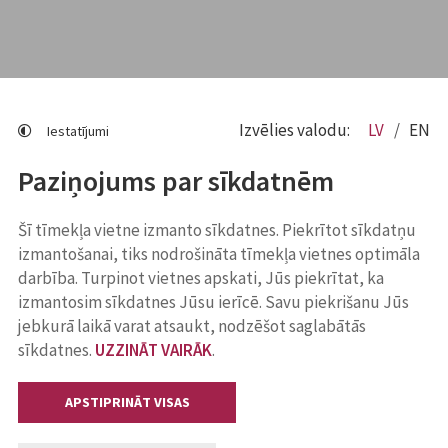
Izvēlies valodu:
LV
EN
Iestatījumi
Paziņojums par sīkdatnēm
Šī tīmekļa vietne izmanto sīkdatnes. Piekrītot sīkdatņu
izmantošanai, tiks nodrošināta tīmekļa vietnes optimāla
darbība. Turpinot vietnes apskati, Jūs piekrītat, ka
izmantosim sīkdatnes Jūsu ierīcē. Savu piekrišanu Jūs
jebkurā laikā varat atsaukt, nodzēšot saglabātās
sīkdatnes.
UZZINĀT VAIRĀK
.
APSTIPRINĀT VISAS