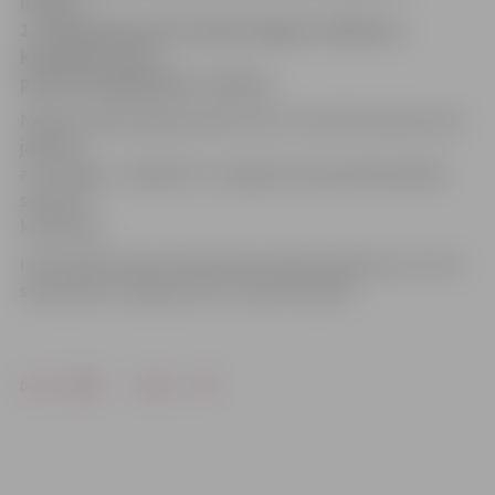
uzvaru.
1. sabraukumā, kas notika Jelgavā, «Mītavas»
komanda ar 15:3
pieveica liepājniekus «Libava».
Nākamā spēle jelgavniekiem būs 22. aprīlī Valmierā, kad
jātiekas
ar LK «Rīga». Jāpiebilst, ka šogad čempionātā piedalās
septiņas
komandas.
Informācija lakrosa federācijas mājas lapā liecina, ka otrs
sabraukums Jelgavā, ZOC, notiks 29. aprīlī.
Drukāt
Dalīties