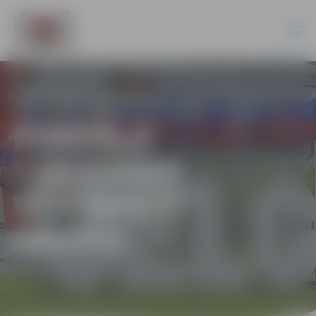
PORTĀLA
“JELGAVAS
VĒSTNESIS”
ARHĪVS