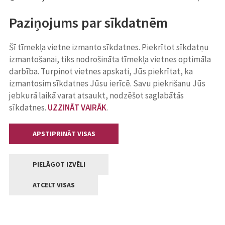
Paziņojums par sīkdatnēm
Šī tīmekļa vietne izmanto sīkdatnes. Piekrītot sīkdatņu
izmantošanai, tiks nodrošināta tīmekļa vietnes optimāla
darbība. Turpinot vietnes apskati, Jūs piekrītat, ka
izmantosim sīkdatnes Jūsu ierīcē. Savu piekrišanu Jūs
jebkurā laikā varat atsaukt, nodzēšot saglabātās
sīkdatnes.
UZZINĀT VAIRĀK
.
APSTIPRINĀT VISAS
PIELĀGOT IZVĒLI
ATCELT VISAS