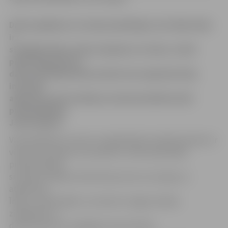
Dažos gadījumos Latvijas piederīgie, kuri kādu laiku
ir
strādājuši Īrijā, dodas atpakaļ uz Latviju, tomēr
pārāk apgrūtinošo
dzīves apstākļu dēļ viņi bieži vien atgriežas Īrijā,
intervijā
aģentūrai LETA stāstīja Latviešu biedrības Īrijā
priekšsēdētājs
Jānis Kargins.
Viņš skaidroja, ka viens no atgriešanās Latvijā iemesliem ir
vēlme būt kopā ar savu ģimeni, tomēr pašreizējā
problemātiskā
situācija cilvēkiem liek doties prom no Latvijas un
atgriezties
Īrijā, it sevišķi tāpēc, ka viņiem ar angļu valodas
zināšanām un
darba pieredzi ir iespējams atrast darbu.