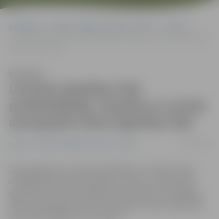
Sākumlapa
Portāla “Jelgavas Vēstnesis” arhīvs
Latvijā
Latviešu biedrības Īrijā priekšsēdētājs: Atpakaļ uz Latviju aizceļojušie
atkal atgriežas Īrijā
Klausīties
Latviešu biedrības Īrijā
priekšsēdētājs: Atpakaļ uz Latviju
aizceļojušie atkal atgriežas Īrijā
11/04/2011
Latvijā
Portāla “Jelgavas Vēstnesis” arhīvs
Dažos gadījumos Latvijas piederīgie, kuri kādu laiku ir
strādājuši Īrijā, dodas atpakaļ uz Latviju, tomēr pārāk
apgrūtinošo dzīves apstākļu dēļ viņi bieži vien atgriežas
Īrijā, intervijā aģentūrai LETA stāstīja Latviešu biedrības
Īrijā priekšsēdētājs Jānis Kargins.