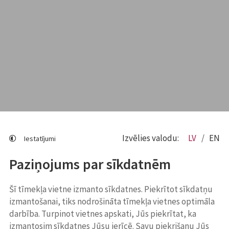
Izvēlies valodu:
LV
EN
Iestatījumi
Paziņojums par sīkdatnēm
Šī tīmekļa vietne izmanto sīkdatnes. Piekrītot sīkdatņu
izmantošanai, tiks nodrošināta tīmekļa vietnes optimāla
darbība. Turpinot vietnes apskati, Jūs piekrītat, ka
izmantosim sīkdatnes Jūsu ierīcē. Savu piekrišanu Jūs