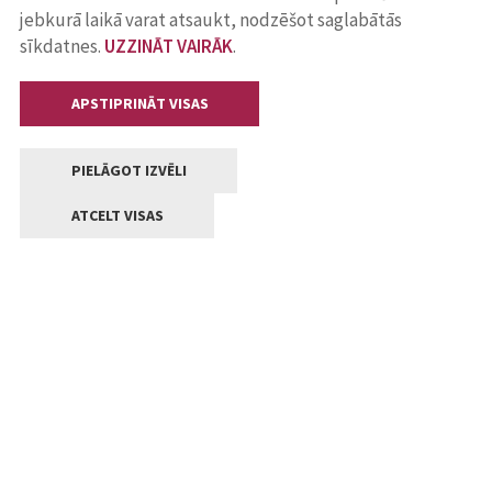
jebkurā laikā varat atsaukt, nodzēšot saglabātās
sīkdatnes.
UZZINĀT VAIRĀK
.
APSTIPRINĀT VISAS
PIELĀGOT IZVĒLI
ATCELT VISAS
Kontakti
Jelgavas valstpilsētas pašvaldība