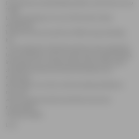
Pēc biedrības priekšsēdētāja aplēsēm, Īrijā varētu būt ap
15 000
Latvijas piederīgo, bet viņa rīcībā esošie Latvijas
vēstniecības
Īrijā dati liecina par apmēram 30 000 Latvijas piederīgo,
kas
uzturas šajā valstī. Īrijā aprīlī notiks šīs valsts organizēta
tautas skaitīšana, kuras rezultāti varētu sniegt skaidrāku
informāciju par tur mītošo latviešu skaitu. Īrijas tautas
skaitīšanā ir iesaistīti ļoti daudzi darbinieki, kuri,
nesastopot
iedzīvotājus viņu dzīves vietās pirmajā apmeklējuma
reizē, nāk
vēlreiz. Aptaujas anketā ir jānorāda arī personas
nacionalitāte,
skaidroja Kargins.
LETA