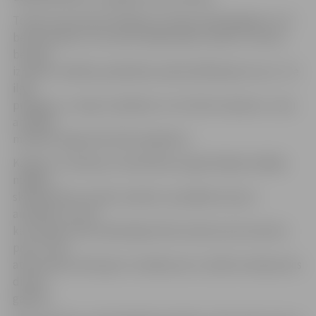
Tomēr starp Īrijā mītošajiem Latvijas piederīgajiem ir arī
bezdarbnieki, no kuriem lielāka daļa «nesēž uz vietas»,
bet gan
izmanto valdības piedāvātos pārkvalifikācijas kursus. Tie
ilgst
pusgadu, un tajos ir jāmācās «no rīta līdz vakaram», taču
arī šādas
mācības negarantē darba iegūšanu.
Kargins ir novērojis, ka biedrības organizētajās nedēļas
nogales
skoliņās bērnu skaits mainās un parādās arī jauni
audzēkņi, nav tā,
ka Latvijas valsts piederīgie lielos daudzumos brauktu
prom. Taču
atbraucēju skaits gan ir mazāks par to, kāds tas bija pirms
diviem
gadiem.