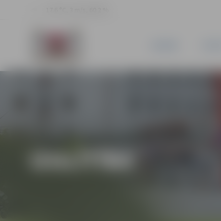
17.6 °C, 3 m/s, 60.2 %
JAUNUMI
PILSĒ
IZGLĪTĪBA