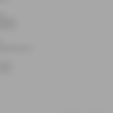
as
andēmijas
asākumus
av
as pasākumiem, kā
 (H1N1)
ris 141