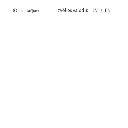
Izvēlies valodu:
LV
EN
Iestatījumi
Lapas karte
Viegli lasīt
Sociālo mediju lietošana
Sīkdatņu izmantošana