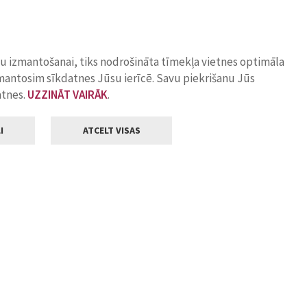
ņu izmantošanai, tiks nodrošināta tīmekļa vietnes optimāla
zmantosim sīkdatnes Jūsu ierīcē. Savu piekrišanu Jūs
atnes.
UZZINĀT VAIRĀK
.
I
ATCELT VISAS
Klientu apkalpošana
ilsētas pašvaldība
Darba laiks
, Jelgava, LV-3001
Pirmdienās
8.00 - 18.00
Otrdienās
8.00 - 17.00
22