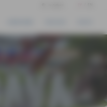
LV
EN
Iestatījumi
UZŅĒMĒJDARBĪBA
PAKALPOJUMI
KONTAKTI