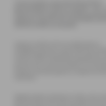
Pasaules Veselības organizācijai (PVO) palielinot
gripas pandēmijas trauksmi uz augstāko – sesto – 
dienesti Latvijā ir sagatavoti pirmajiem jaunās gr
gadījumiem, aģentūrai LETA sacīja Veselības minist
sekretāra vietnieks Juris Bundulis.
Saskaņā ar veselības ministra Ivara Eglīša rīkojumu
atbildīgajiem dienestiem, tostarp Sabiedrības veselīb
Veselības obligātās apdrošināšanas valsts aģentūrai, 
medicīnas centram, neatliekamās palīdzības dienestie
ģimenes ārstiem noteikti savi pienākumi, lai, konstat
iespējamos saslimšanas gadījumus, iespējamie slimnie
hospitalizēti.
Pagaidām nekādus ierobežojumus cilvēku, preču vai
pārvietošanā pār Latvijas robežu nav plānots noteikt, j