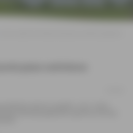
Latvija ir sagatavota pirmajiem jaunās gripas saslimšanas gadījumiem
jaunās gripas saslimšanas
12/06/2009
as pandēmijas trauksmi uz augstāko – sesto – līmeni,
nās gripas saslimšanas gadījumiem, aģentūrai LETA sacīja
undulis.