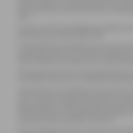
Bundulis, pirmkārt, to mudina nedarīt PVO, bet, otrkār
gripas izplatīšanas ierobežošanas pasākumi Latvijā pa
veikti.
Kā ziņots, vakar PVO izsludināja gripas pandēmiju, kas 
pandēmija pasaulē pēdējo 40 gadu laikā.
PVO ģenerāldirektore Margarēte Čana preses konferen
ka pandēmija ir mērena un ka cilvēkiem nevajadzētu kr
Tāpat nav gaidāma strauja gripas upuru skaita palielin
PVO paziņojumā arī teikts, ka tā neiesaka slēgt valstu
vai ierobežot cilvēku, preču un pakalpojumu pārvieto
«Mēs palielinām mūsu pandēmijas trauksmes līmeni u
sesto. Tas nozīmē, ka pasaule sākusi piedzīvot 21. ga
gripas pandēmiju,» žurnālistiem pavēstīja Čana pēc s
zinātnes ekspertiem. «Šobrīd globālais novērtējums ir
piedzīvojam mērenu pandēmiju,» sacīja Čana.
Valstīs, kā Meksika un ASV, kur vīruss jau ir plaši izplatī