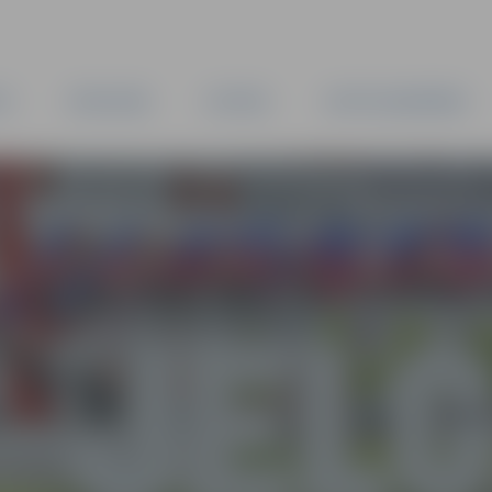
TA
PAŠVALDĪBA
IESTĀDES
KAPITĀLSABIEDRĪBAS