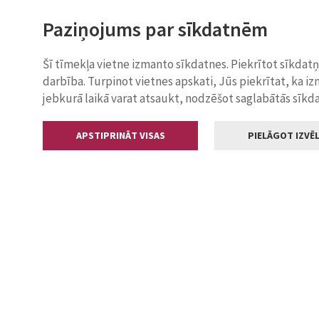
Paziņojums par sīkdatnēm
Šī tīmekļa vietne izmanto sīkdatnes. Piekrītot sīkdat
darbība. Turpinot vietnes apskati, Jūs piekrītat, ka i
jebkurā laikā varat atsaukt, nodzēšot saglabātās sīkd
APSTIPRINĀT VISAS
PIELĀGOT IZVĒL
Kontakti
Jelgavas valstp
Lielā iela 11
+371 630055