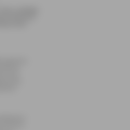
līmeni, atbildīgie
ipas saslimšanas
rijas valsts
as aģentūrai,
Katastrofu
m, kā arī
ējot pirmos
ki tiktu
 pakalpojumu
o, kā uzsver