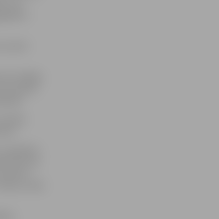
t, visi
gaidām ir
ir pirmā
cē norādīja,
ist panikā.
āšanās.
 robežas
šanu.
z augstāko –
dsimta pirmo
arunām ar
 tāds, ka mēs
jies,