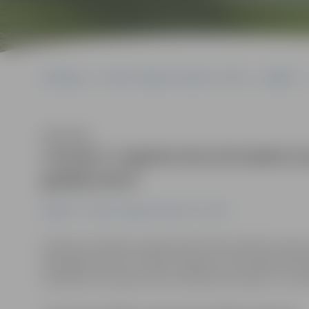
Sākumlapa
Portāla “Jelgavas Vēstnesis” arhīvs
Izglītība
Klausīties
Latvija ir sagatavota pirmajiem 
gadījumiem
Izglītība
Portāla “Jelgavas Vēstnesis” arhīvs
Pasaules Veselības organizācijai (PVO) palielinot grip
atbildīgie dienesti Latvijā ir sagatavoti pirmajiem jau
Veselības ministrijas valsts sekretāra vietnieks Juris B