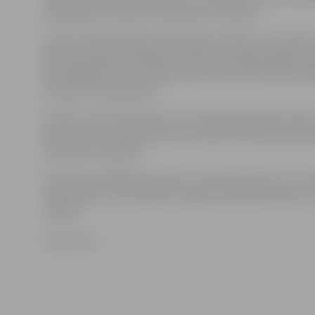
pandēmijas trauksme neko daudz nemaina.
Valstīs, kā Austrālija, Lielbritānija vai Čīle, kur novērot
pirmās slimības izplatības pazīmes vietējā mērogā, p
izsludināšana liks amatpersonām ieviest aktīvākus p
slimības ierobežošanai.
Valstīs, kurās saslimšana ar jauno gripas paveidu vēl n
konstatēta, amatpersonas var nolemt par piesardzīb
karantīnu ieviešana.
Pēc PVO jaunākajiem datiem, ar jauno gripas vīrusu A
inficējušies 27 737 cilvēki 74 valstīs, bet no slimības mi
cilvēks.
www.leta.lv