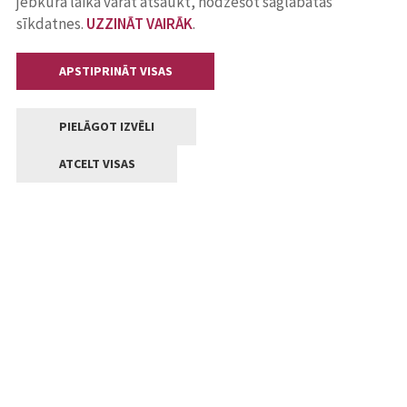
jebkurā laikā varat atsaukt, nodzēšot saglabātās
sīkdatnes.
UZZINĀT VAIRĀK
.
APSTIPRINĀT VISAS
PIELĀGOT IZVĒLI
ATCELT VISAS
Kontakti
Jelgavas valstpilsētas pašvaldība
Lielā iela 11, Jelgava, LV-3001