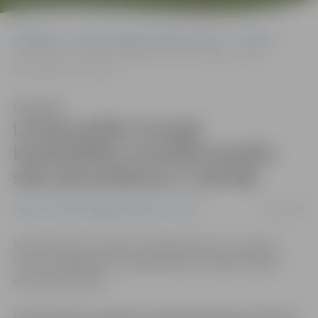
Sākumlapa
Portāla “Jelgavas Vēstnesis” arhīvs
Latvijā
Latvija piešķir Gruzijai karadarbības rezultātā izraisīto seku
pārvarēšanai Ls 100 000
Klausīties
Latvija piešķir Gruzijai
karadarbības rezultātā izraisīto
seku pārvarēšanai Ls 100 000
12/08/2008
Latvijā
Portāla “Jelgavas Vēstnesis” arhīvs
Šodien Ministru kabinets atbalstīja lēmumu piešķirt
Gruzijai 100 000 latus karadarbības rezultātā izraisīto
seku pārvarēšanai.