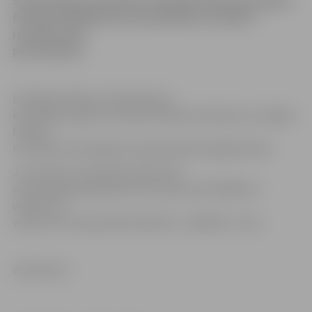
Šodien Ministru kabinets atbalstīja lēmumu piešķirt
Gruzijai 100 000 latus karadarbības rezultātā
izraisīto seku
pārvarēšanai.
Līdzekļus Ārlietu ministrijai, kas
koordinēs piešķirto naudas līdzekļu izlietojumu, piešķirs
Finanšu
ministrija no līdzekļiem neparedzētiem gadījumiem.
Jau ziņots, ka Latvija Gruzijai sūtīs
arī humānās palīdzības kravu aptuveni 20 000 latu
vērtībā. Tā
varētu tikt transportēta šodien ar «airBaltic» reisu.
www.leta.lv