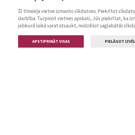
Šī tīmekļa vietne izmanto sīkdatnes. Piekrītot sīkdat
darbība. Turpinot vietnes apskati, Jūs piekrītat, ka i
jebkurā laikā varat atsaukt, nodzēšot saglabātās sīkd
APSTIPRINĀT VISAS
PIELĀGOT IZVĒL
Kontakti
Jelgavas valstp
Lielā iela 11
+371 630055
pasts@jelga