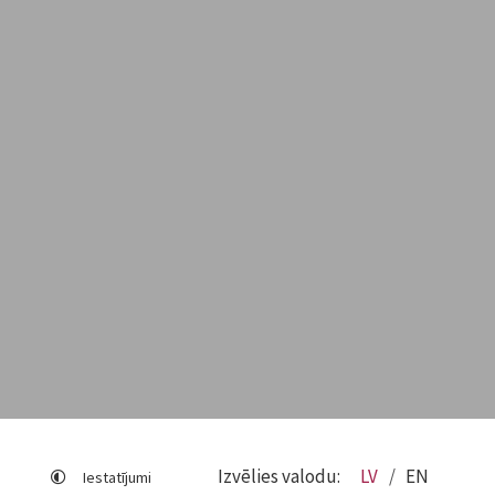
Izvēlies valodu:
LV
EN
Iestatījumi