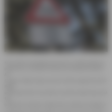
Kā portālam www.jelgavasvestnesis.lv norāda pasākuma
organizatori, ievērojami satiksmes ierobežojumi plānoti
A8
(Jelgava–Rīga) šosejas posmā no Olaines pagrieziena līdz
Rīgas
apvedceļam (A5). Visticamāk, ka satiksme šajā ceļa posmā
tiks
organizēta vienā joslā, tādēļ varētu veidoties sastrēgumi.