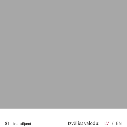
Izvēlies valodu:
LV
EN
Iestatījumi