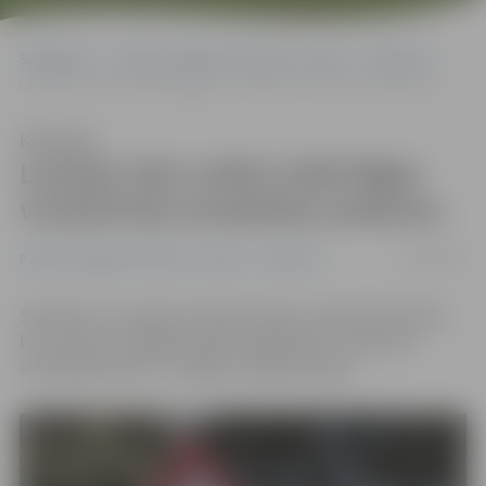
Sākumlapa
Portāla “Jelgavas Vēstnesis” arhīvs
Satiksme
Latvijas Velo svētku laikā Rīgas virzienā būs ierobežota satiksme
Klausīties
Latvijas Velo svētku laikā Rīgas
virzienā būs ierobežota satiksme
20/08/2016
Portāla “Jelgavas Vēstnesis” arhīvs
Satiksme
Svētdien, 21. augustā, Olainē notiks Latvijas Velosvētki,
kas nozīmē, ka jelgavniekiem jārēķinās ar satiksmes
ierobežojumiem uz Jelgavas–Rīgas šosejas.