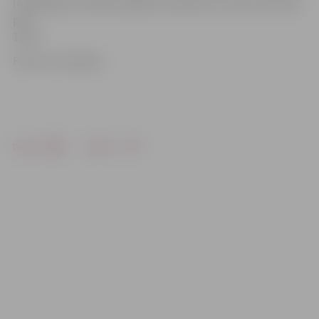
Ierobežojumi stāsies spēkā no pulksten 11.30 un būs līdz
pat
17.20.
Foto: no JV arhīva
Drukāt
Dalīties