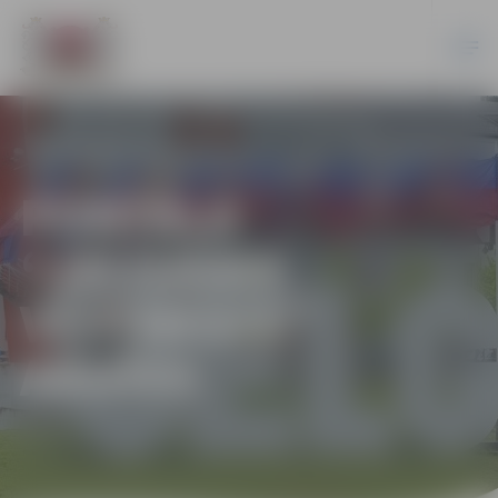
PORTĀLA
“JELGAVAS
VĒSTNESIS”
ARHĪVS