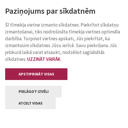
Paziņojums par sīkdatnēm
Šī tīmekļa vietne izmanto sīkdatnes. Piekrītot sīkdatņu
izmantošanai, tiks nodrošināta tīmekļa vietnes optimāla
darbība. Turpinot vietnes apskati, Jūs piekrītat, ka
izmantosim sīkdatnes Jūsu ierīcē. Savu piekrišanu Jūs
jebkurā laikā varat atsaukt, nodzēšot saglabātās
sīkdatnes.
UZZINĀT VAIRĀK
.
APSTIPRINĀT VISAS
PIELĀGOT IZVĒLI
ATCELT VISAS