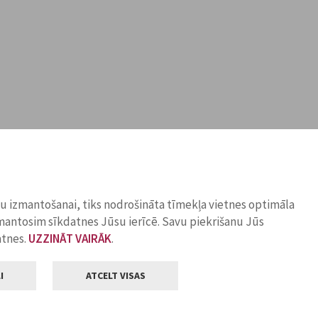
ņu izmantošanai, tiks nodrošināta tīmekļa vietnes optimāla
zmantosim sīkdatnes Jūsu ierīcē. Savu piekrišanu Jūs
atnes.
UZZINĀT VAIRĀK
.
I
ATCELT VISAS