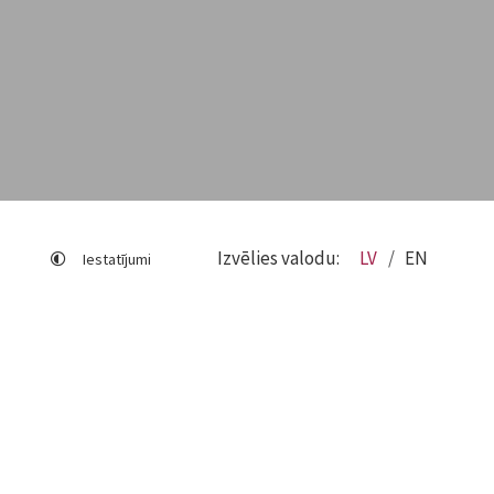
Izvēlies valodu:
LV
EN
Iestatījumi