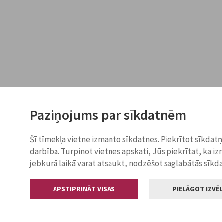
Paziņojums par sīkdatnēm
Šī tīmekļa vietne izmanto sīkdatnes. Piekrītot sīkdat
darbība. Turpinot vietnes apskati, Jūs piekrītat, ka i
jebkurā laikā varat atsaukt, nodzēšot saglabātās sīkd
APSTIPRINĀT VISAS
PIELĀGOT IZVĒL