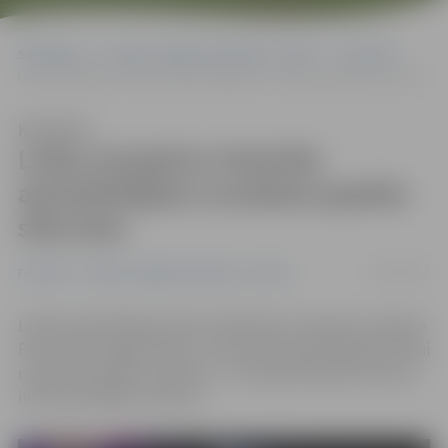
Sākumlapa
Portāla “Jelgavas Vēstnesis” arhīvs
Festivāli
Ledus skulptūru festivāla apmeklētājiem izveidota papildu stāvvieta
Klausīties
Ledus skulptūru festivāla
apmeklētājiem izveidota papildu
stāvvieta
11/02/2017
Festivāli
Portāla “Jelgavas Vēstnesis” arhīvs
Lielās apmeklētāju plūsmas dēļ ledus skulptūru apskate
Pasta salā ir apgrūtināta, un festivāla apmeklētāju ērtībai
izveidota papildu stāvvieta – Hercoga Jēkaba laukumā,
informē iestādē «Kultūra».