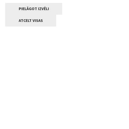
PIELĀGOT IZVĒLI
ATCELT VISAS
Kontakti
Jelgavas valstpilsētas pašvaldība
Lielā iela 11, Jelgava, LV-3001
+371 63005522
pasts@jelgava.lv
Klientu apkalpošana