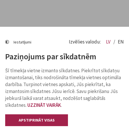
Izvēlies valodu:
LV
EN
Iestatījumi
Paziņojums par sīkdatnēm
Šī tīmekļa vietne izmanto sīkdatnes. Piekrītot sīkdatņu
izmantošanai, tiks nodrošināta tīmekļa vietnes optimāla
darbība. Turpinot vietnes apskati, Jūs piekrītat, ka
izmantosim sīkdatnes Jūsu ierīcē. Savu piekrišanu Jūs
jebkurā laikā varat atsaukt, nodzēšot saglabātās
sīkdatnes.
UZZINĀT VAIRĀK
.
APSTIPRINĀT VISAS