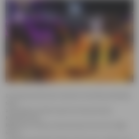
19. Starptautiskā Ledus skulptūru festivāla apmeklētāji
savas
automašīnas aicināti novietot arī laukumā starp
Kalnciema ceļu,
Rīgas ielu un Lielupi, laukumā starp Cukura ielu, Rīgas
ielu un