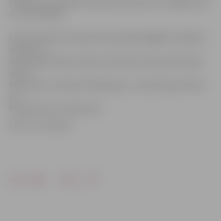
Lielupes promenādi, Pilssalas ielā, kā arī aiz Jelgavas pils
un citur pilsētā.
Ledus skulptūru ekspozīcijas apskatei gājēji no pilsētas
centra var
doties pāri Mītavas tiltam vai Driksas tiltam pa Pilssalas
ielu uz
Pasta salu, virzienā no Pārlielupes – pāri Lielupes tiltam
pa
Pilssalas ielu uz Pasta salu.
Foto: no JV arhīva
Drukāt
Dalīties