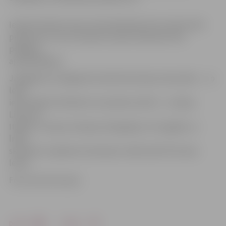
Ieeja festivāla norises teritorijā šodien būs atvērta līdz
pulksten 22, taču skulptūru parks darbosies līdz
pēdējam
apmeklētājam.
Jāatgādina, kā šīgada festivāla tēma bija «Karnevāls» – to
ledū
iedzīvināja 32 tēlnieki no astoņām valstīm – Latvijas,
Lietuvas,
Itālijas, Turcijas, Krievijas, Mongolijas, Portugāles un
Īrijas,
skulptūru tapšanai izmantojot vairāk nekā 70 tonnas
ledus.
Foto: Austris Auziņš
Drukāt
Dalīties