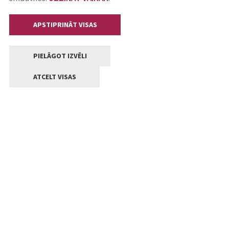
APSTIPRINĀT VISAS
PIELĀGOT IZVĒLI
ATCELT VISAS
Kontakti
Jelgavas valstpilsētas pašvaldība
Lielā iela 11, Jelgava, LV-3001
+371 63005522