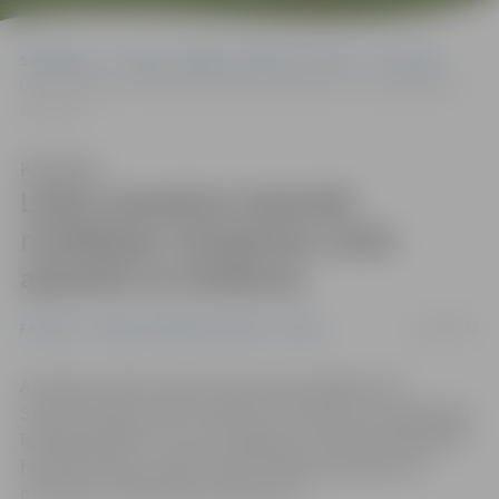
Sākumlapa
Portāla “Jelgavas Vēstnesis” arhīvs
Festivāli
Ledus skulptūru festivāls noslēdzies; skulptūras varēs apskatīt no
otrdienas
Klausīties
Ledus skulptūru festivāls
noslēdzies; skulptūras varēs
apskatīt no otrdienas
12/02/2017
Festivāli
Portāla “Jelgavas Vēstnesis” arhīvs
Ar krāšņu svētku salūtu Pasta salā noslēdzies 19.
Starptautiskas Ledus skulptūru festivāls, kas šogad bija
īpaši apmeklēts. Tie, kuri nepaguva skulptūras apskatīt
festivāla laikā, aicināti tās bez maksas apmeklēt no
otrdienas, 14. februāra, pulksten 12.