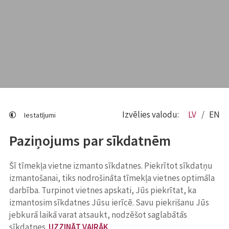
Izvēlies valodu:
LV
EN
Iestatījumi
Paziņojums par sīkdatnēm
Šī tīmekļa vietne izmanto sīkdatnes. Piekrītot sīkdatņu
izmantošanai, tiks nodrošināta tīmekļa vietnes optimāla
darbība. Turpinot vietnes apskati, Jūs piekrītat, ka
izmantosim sīkdatnes Jūsu ierīcē. Savu piekrišanu Jūs
jebkurā laikā varat atsaukt, nodzēšot saglabātās
sīkdatnes.
UZZINĀT VAIRĀK
.