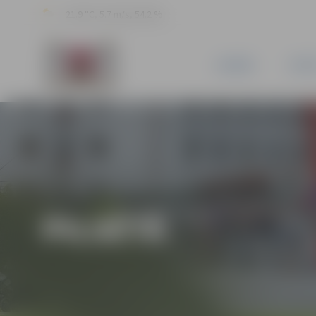
21.9 °C, 5.7 m/s, 54.2 %
JAUNUMI
PILSĒ
PILSĒTĀ