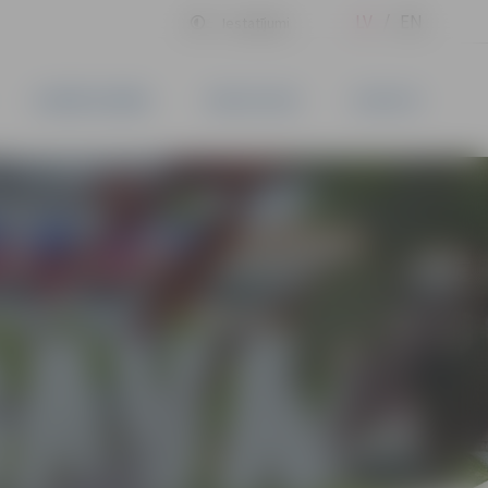
LV
EN
Iestatījumi
UZŅĒMĒJDARBĪBA
PAKALPOJUMI
KONTAKTI