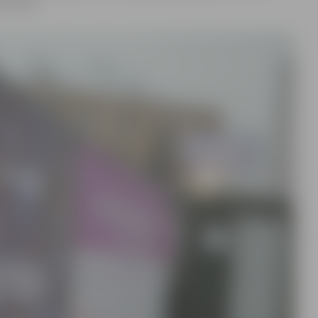
ārvaldē.