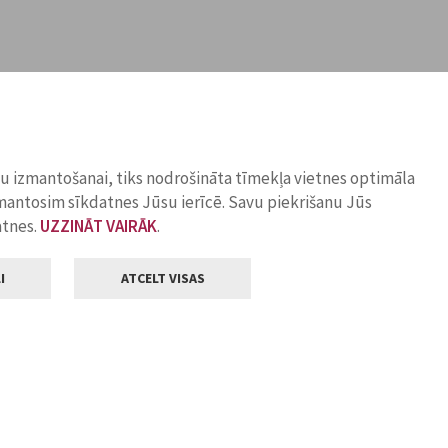
ņu izmantošanai, tiks nodrošināta tīmekļa vietnes optimāla
zmantosim sīkdatnes Jūsu ierīcē. Savu piekrišanu Jūs
atnes.
UZZINĀT VAIRĀK
.
I
ATCELT VISAS
Klientu apkalpošana