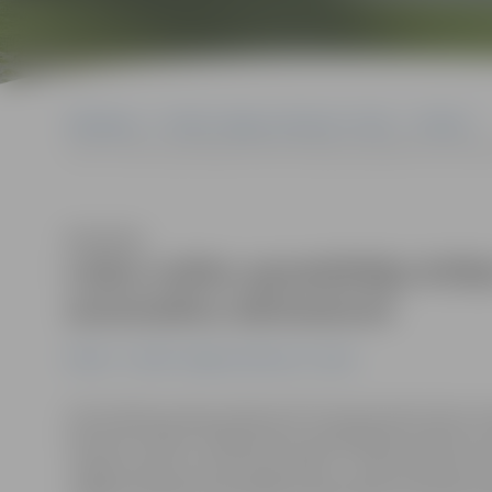
Sākumlapa
Portāla “Jelgavas Vēstnesis” arhīvs
Pilsētā
Ledus svētku apmeklētāju ērtībai Pārlielupē paplašināti automaš
Klausīties
Ledus svētku apmeklētāju ērtība
automašīnu stāvlaukumi
Pilsētā
Portāla “Jelgavas Vēstnesis” arhīvs
Līdz šodienas pēcpusdienai 20. Starptautisko ledus sk
tūkstoši cilvēku. Palielinoties apmeklētāju skaitam, 
Jelgavas pilij un par 50 stāvvietām – laukumā starp C