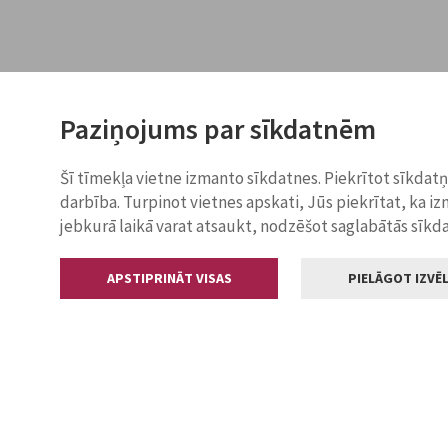
Paziņojums par sīkdatnēm
Šī tīmekļa vietne izmanto sīkdatnes. Piekrītot sīkdat
darbība. Turpinot vietnes apskati, Jūs piekrītat, ka i
jebkurā laikā varat atsaukt, nodzēšot saglabātās sīkd
APSTIPRINĀT VISAS
PIELĀGOT IZVĒL
Kontakti