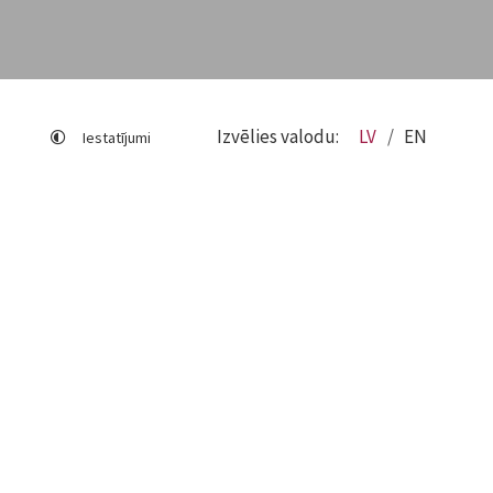
Izvēlies valodu:
LV
EN
Iestatījumi
Lapas karte