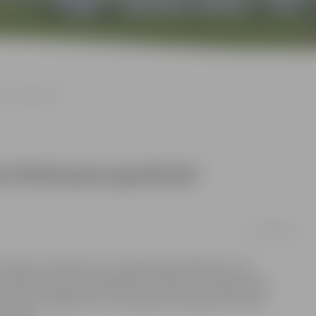
īnu stāvlaukumi
i Pārlielupē paplašināti
10/02/2018
ulptūru festivālu mūsu pilsētā apmeklējuši jau 22
par 300 stāvvietām paplašināts stāvlaukums pļavā pretī
ukura ielu, Rīgas ielu un Lielupes promenādi, informē