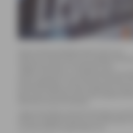
Tāpat festivāla apmeklētāji aicināti izmantot auto
stāvlaukumu Sporta ielā 2C, kā arī Zemgales Olimpisk
Jelgavas ledus halles un tirdzniecības centra
«Valdeka» stāvlaukumus. Lai pilsētā mazinātu automa
plūsmu, jelgavnieki uz Ledus skulptūru festivāla nori
aicināti doties kājām vai izmantot sabiedrisko transpo
jāņem vērā, ka festivāla norises dienās iespējama pils
sabiedriskā transporta kavēšanās.
Jelgavas Pašvaldības operatīvās informācijas centrā (
informē, ka pagaidām satiksmes intensitāte pilsētā ir
un būtisku satiksmes apgrūtinājumu nav.