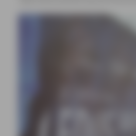
Jelgavas pilsētas pašvaldības Sabiedrisko attiecību p