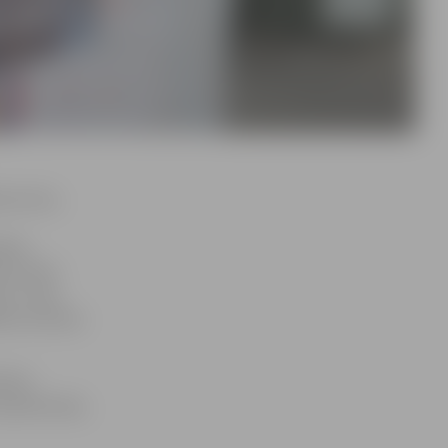
ā centra,
šīnu
ses vietu
rtu. Taču
ētas nozīmes
POIC)
 apmierinoša,