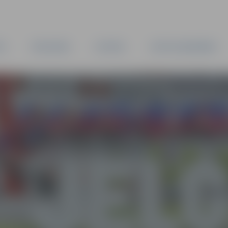
TA
PAŠVALDĪBA
IESTĀDES
KAPITĀLSABIEDRĪBAS