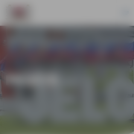
PILSĒTĀ