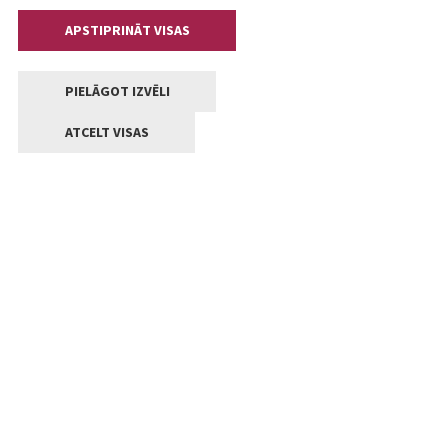
APSTIPRINĀT VISAS
PIELĀGOT IZVĒLI
ATCELT VISAS
Kontakti
Jelgavas valstpilsētas pašvaldība
Lielā iela 11, Jelgava, LV-3001
+371 63005522