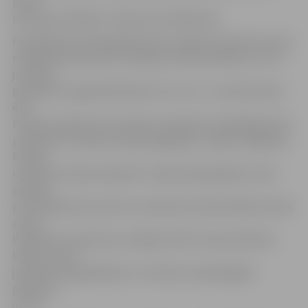
pirms
policijas ierašanās uz ēkas jumta kāds bijis.
Pašvaldības policija gadā saņem vairākus izsaukumus par
nepiederošu personu atrašanos bīstamās ēkās vai uz to
jumtiem,
piemēram, šogad tādi bijuši trīs un visi – par deviņstāvu
ēku
Pumpura ielā 3a. Ne vienmēr, ierodoties norādītajā vietā,
policistiem izdodas sastapt pārgalvjus, tāpēc iespējams,
ka daļa
izsaukumu bijuši nepatiesi. Tāpat bijuši gadījumi, kad
policijai
par nepiederošu personu atrašanos bīstamās ēkās netiek
ziņots.
Piemēram, šopavasar sociālajos tīklos tika publicētas
bildes, kurās
jaunieši fotografējušies uz slimnīcas nepabeigtās
piebūves
jumta.