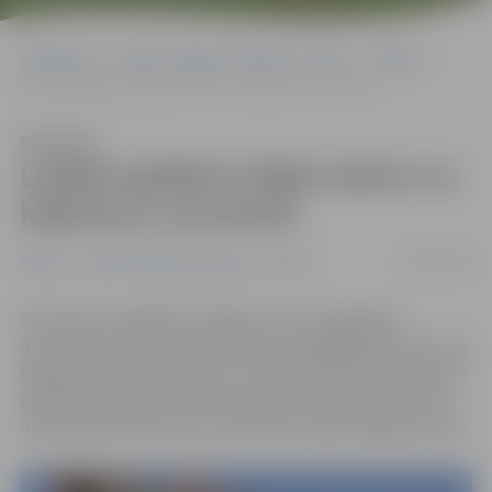
Sākumlapa
Portāla “Jelgavas Vēstnesis” arhīvs
Pilsētā
Letālais gadījums Rīgā neattur no kāpšanas uz jumtiem
Klausīties
Letālais gadījums Rīgā neattur no
kāpšanas uz jumtiem
08/04/2016
Pilsētā
Portāla “Jelgavas Vēstnesis” arhīvs
Pirmdienas negadījums Rīgā, kad no nepabeigta
deviņstāvu nama jumta nokrita un bojā gāja jaunietis, nav
kalpojis par mācību citiem. Ceturtdienas vakarā Jelgavas
pilsētas Pašvaldības policija saņēma informāciju, ka pa
nepabeigtas būves jumtu Dobeles šosejā staigā jaunietis.