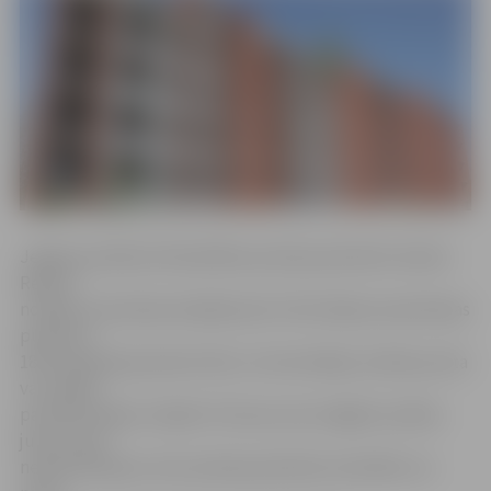
Jelgavas pilsētas Pašvaldības policijas pārstāve Sandra
Reksce
norāda, ka policijas ekipāžas pēc informācijas saņemšanas
pulksten
18.07 apsekoja pamesto ēku un konstatēja, ka ēkas jumta
var nokļūt
pa divām kāpņu telpām. Persona, kas staigātu pa ēkas
jumtu, gan
netika sastapta, taču policijas pārstāve neizslēdz, ka