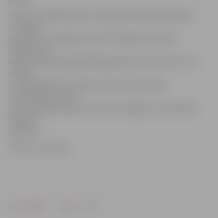
Par laimi, pēdējos gados Jelgavā jauniešu pārdrošība
nevienam
dzīvību nav maksājusi. Savukārt Rīgā, Sedas ielā
Mežciemā, 4.
aprīļa vakarā bojā gāja 1996. gadā dzimis jaunietis, kurš
nokrita
no nepabeigtas deviņstāvu ēkas. Pēc policijas
informācijas, viņš uz
jumta uzkāpis kopā ar pieciem draugiem. Jaunieši bija
lietojuši
alkoholu.
Foto: no JV arhīva
Drukāt
Dalīties