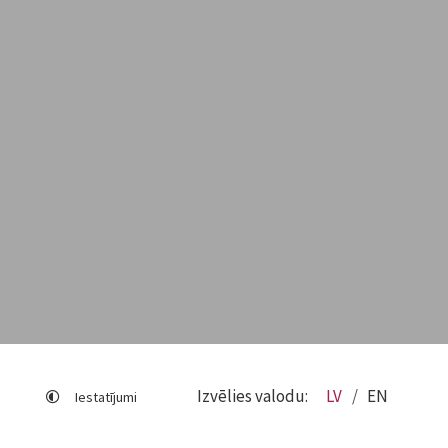
Izvēlies valodu:
LV
EN
Iestatījumi