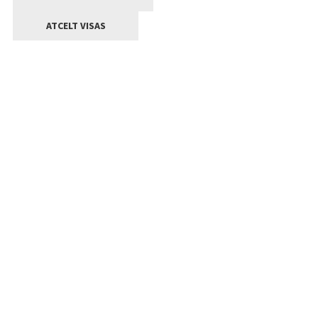
ATCELT VISAS
Kontakti
Jelgavas valstpilsētas pašvaldība
Lielā iela 11, Jelgava, LV-3001
+371 63005522
pasts@jelgava.lv
Klientu apkalpošana