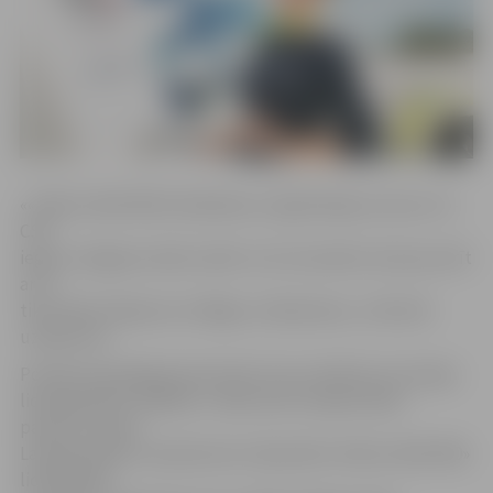
««Airbus A220-300» lidmašīna ar reģistrācijas numuru YL-
CSK
ieguva Jelgavas vārdu naktī uz 16. novembri, bet jau šorīt
ar to
tika veikts lidojums no Rīgas uz Barselonu,» informē
uzņēmums.
Portāls www.jelgavasvestnesis.lv jau rakstīja, ka Latvijas
lidsabiedrība «airBaltic» vēlas nest Latvijas vārdu
pasaulē, dodot
Latvijas pilsētu nosaukumus 14 jaunām «Airbus A220-300»
lidmašīnām.