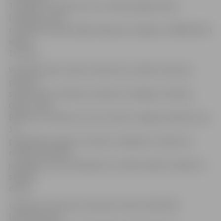
To pilsētu nosaukumi, kuru vārdus iegūs jaunās
lidmašīnas, tika
noskaidroti iedzīvotāju balsojumā. Jelgava ar 3608 balsīm
ieguva
11. vietu.
Vislielāko balsu skaitu konkursā ar vairāku tūkstošu
pārsvaru
saņēma Cēsis, Alūksne, Valmiera, Kuldīga, Smiltene,
Ogre, Līvāni,
Bauska un Gulbene, bet uzreiz pēc Jelgavas pilsētas top
14
papildināja Liepāja, Jūrmala un Sigulda. Uzņēmums
norāda, ka šobrīd
jau gandrīz visas lidmašīnas ar minēto pilsētu vārdiem ir
sākušas
darbu.
Uzņēmums informē, ka jaunās «Airbus A220-300»
lidmašīnas lido