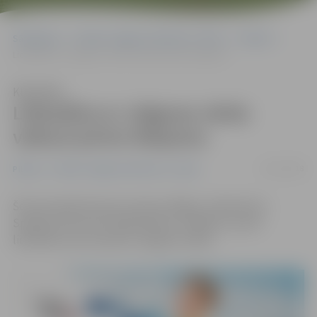
Sākumlapa
Portāla “Jelgavas Vēstnesis” arhīvs
Pilsētā
Lidmašīna ar Jelgavas vārdu veikusi pirmo lidojumu
Klausīties
Lidmašīna ar Jelgavas vārdu
veikusi pirmo lidojumu
16/11/2018
Pilsētā
Portāla “Jelgavas Vēstnesis” arhīvs
Šorīt pirmajā reisā, kas veda no Rīgas uz Barselonu
Spānijā, devusies lidsabiedrības «airBaltic» jaunā
lidmašīna, kas nosaukta Jelgavas vārdā.