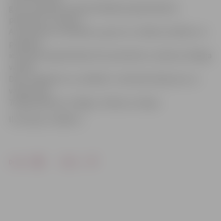
gan uz pasažieru pieprasītākajiem galamērķiem,
piemēram, Londonu,
Amsterdamu vai Maskavu, gan arī uz tādiem attāliem un
pasažieru
iecienītiem galamērķiem kā, piemēram, Lisabona, Malaga
vai Abū
Dabī. Jāpiebilst, ka «airBaltic» nodrošina lidojumus uz
vairāk nekā
70 galamērķiem no Rīgas, Tallinas un Viļņas.
Ilustrācija: «airBaltic»
Drukāt
Dalīties