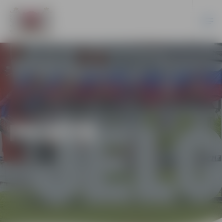
PILSĒTĀ