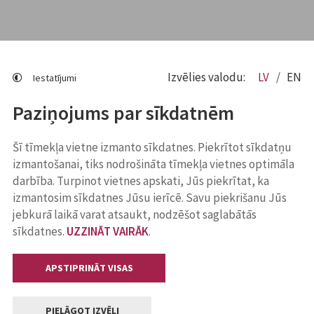
Izvēlies valodu:
LV
EN
Iestatījumi
Paziņojums par sīkdatnēm
Šī tīmekļa vietne izmanto sīkdatnes. Piekrītot sīkdatņu
izmantošanai, tiks nodrošināta tīmekļa vietnes optimāla
darbība. Turpinot vietnes apskati, Jūs piekrītat, ka
izmantosim sīkdatnes Jūsu ierīcē. Savu piekrišanu Jūs
jebkurā laikā varat atsaukt, nodzēšot saglabātās
sīkdatnes.
UZZINĀT VAIRĀK
.
APSTIPRINĀT VISAS
PIELĀGOT IZVĒLI