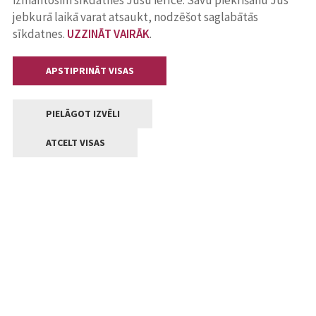
izmantosim sīkdatnes Jūsu ierīcē. Savu piekrišanu Jūs
jebkurā laikā varat atsaukt, nodzēšot saglabātās
sīkdatnes.
UZZINĀT VAIRĀK
.
APSTIPRINĀT VISAS
PIELĀGOT IZVĒLI
ATCELT VISAS
Kontakti
Jelgavas valstpilsētas pašvaldība