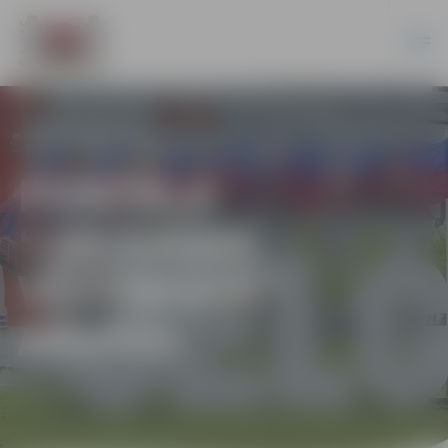
PORTĀLA
“JELGAVAS
VĒSTNESIS”
ARHĪVS