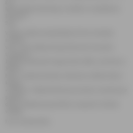
g.v.),
Igors Pinkēvičs (kata 16 g. un vecāki) un Jurijs Bokums
(kumite 8 –
9 g.v.).
V.Mišins norāda, ka kopvērtējumā «Vitus» komanda
izcīnīja 4.
vietu – līdz trešajai vietai pietrūka vien trīs punktu.
Uzvarēja un
1000 eiro naudas balvu ieguva klubs «BKK», otrā vieta un
300 eiro
balva – Izraēlas komandai, trešā vieta un 200 eiro balva –
klubam
«IPPON.LV». «Paldies bērniem par startiem, treneriem par
padarīto
darbu, vecākiem par pacietību un sapratni!» tā kluba
vadītājs.
Foto: no kluba arhīva