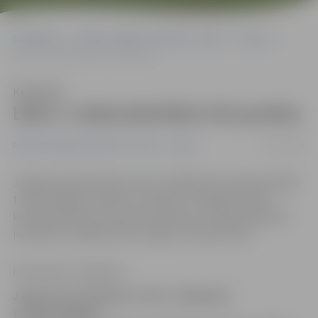
Sākumlapa
Portāla “Jelgavas Vēstnesis” arhīvs
Sports
Līdz 3. vietai pietrūkst trīs punktu
Klausīties
Līdz 3. vietai pietrūkst trīs punktu
27/11/2015
Portāla “Jelgavas Vēstnesis” arhīvs
Sports
Jelgavas karatē kluba «Vitus» dalībnieki starptautiskajā
turnīrā «Riga Cup 2015» izcīnījuši 17 medaļas. Kluba
komandai tikai trīs punktu pietrūka, lai kopvērtējumā
ierindotos trešajā vietā un iegūtu naudas balvu.
Ilze Knusle-Jankevica
Jelgavas karatē kluba «Vitus» dalībnieki
starptautiskajā