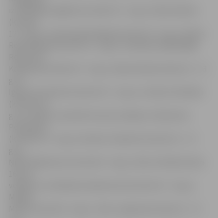
izcīnīja Igors Agafonovs (kata 10 – 11 g.v.), Raina Vabule
(kumite
12 –13 g.v.), Annemarija Dūrēja (kumite 10 –11 g.v.), Marks
Rozenbergs (kumite 14 – 15 g.v.). Sudraba medaļa Rīgā
Robertam
Kaņeponam (kata 10 – 11 g.v.), Rainai Vabulei (kata 12 – 13
g.v.),
Igoram Fomenko (kumite 10 – 11 g.v.) un Alisei Smiltānei
(kumite 18
g. un vecāki). Savukārt bronzas medaļu izcīnīja Anna
Potapenko
(kumite 10 – 11 g.v.), Ruslans Terjohins (kumite 12 – 13
g.v.),
Ņikita Maksanovs (kumite 8 – 9 g.v.), Alise Smiltāne (kata
16 g. un
vecāki), Lora Džesika Zandersone (kumite 10 – 11 g.v.),
Mihails
Mišins (kumite 8 – 9 g.v.), Tads Jurginausks (kata 12 – 13