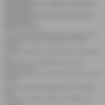
turnīrā «Riga Cup 2015» izcīnījuši 17 medaļas. Kluba
komandai tikai
trīs punktu pietrūka, lai kopvērtējumā ierindotos
trešajā vietā un
iegūtu naudas balvu.
Kluba vadītājs Vitālijs Mišins stāsta, ka Rīgas turnīrā par
godalgām sacentās ap 170 dalībnieku no Izraēlas,
Lietuvas,
Zviedrijas, Baltkrievijas un Latvijas klubiem. «Čempionāts
bija
interesants ar to, ka labākie klubi pēc komandu
kopvērtējuma tika
apbalvoti ne tikai ar kausu, bet arī naudas balvu,» norāda
vadītājs.
Jelgavas kluba komanda spēcīgā konkurencē parādīja
labus
rezultātus un izcīnīja 17 medaļas. Zelta medaļu savā
kategorijā