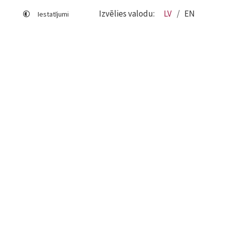
Izvēlies valodu:
LV
EN
Iestatījumi
Lapas karte
Viegli lasīt
Sociālo mediju lietošana
Sīkdatņu izmantošana