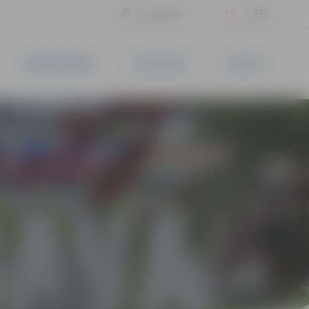
LV
EN
Iestatījumi
UZŅĒMĒJDARBĪBA
PAKALPOJUMI
KONTAKTI