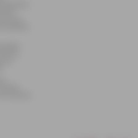
m lidmašīnām.
votāji –
ot par savu
ma uzsākšanas
opulārāko
Smiltene.
r savu
T
.
sot
14 pilsētu
tiks nosauktas