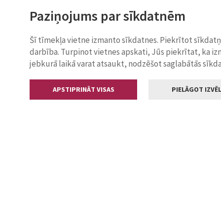
Paziņojums par sīkdatnēm
Šī tīmekļa vietne izmanto sīkdatnes. Piekrītot sīkdat
darbība. Turpinot vietnes apskati, Jūs piekrītat, ka i
jebkurā laikā varat atsaukt, nodzēšot saglabātās sīkd
APSTIPRINĀT VISAS
PIELĀGOT IZVĒL
Kontakti
Jelgavas valstp
Lielā iela 11
+371 630055