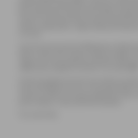
pasaulē, dodot Latvijas pilsētu nosaukumus 14 jaunā
Par to, kādu pilsētu nosaukumi tiks izvēlēti, lemj iedzī
vēl līdz 21. septembrim ikviens aicināts tiešsaistē bals
iemīļoto Latvijas pilsētu. Jelgava nedēļu pēc balsoju
ir 16. vietā.
Līdz šim konkursā saņemti 53 000 balsojumi. Pašlaik p
pilsētu starpā ir Cēsis, Valmiera, Alūksne, Kuldīga un 
Jelgava no 14. vietas atpaliek par 163 balsīm. Balsot pa
mīļāko pilsētu iespējams reizi dienā. To var izdarīt
ŠEI
Portāls www.jelgavasvestnesis.lv jau rakstīja, ka nobal
konkursā iespējams par vienu no 76 Latvijas pilsētām. 
nosaukumu vārdā, kuras saņems lielāko balsu skaitu, 
jaunās «airBaltic» «Airbus A220-300» lidmašīnas.
Foto: publicitātes