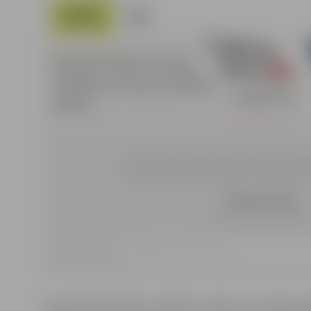
Latvijas lidsabiedrība «airBaltic» vēlas nest Latvijas vā