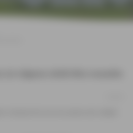
kta lidmašīna
, lai Jelgavas vārdā tiktu nosaukta
17/09/2018
altic» lidmašīnai tiktu dots mūsu pilsētas vārds, tādējādi