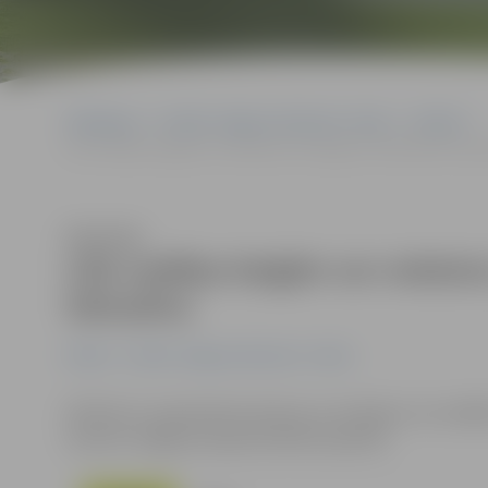
Sākumlapa
Portāla “Jelgavas Vēstnesis” arhīvs
Pilsētā
Līdz nedēļas beigām var nobalsot, lai Jelgavas vārdā tiktu nosau
Klausīties
Līdz nedēļas beigām var nobalsot
lidmašīna
Pilsētā
Portāla “Jelgavas Vēstnesis” arhīvs
Vēl līdz 21. septembrim ikviens var nobalsot, lai «airB
veicinot Jelgavas atpazīstamību pasaulē.