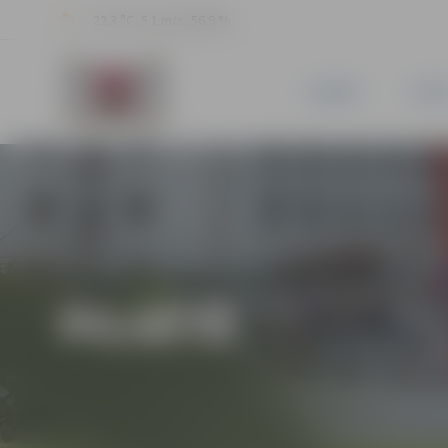
22.3 °C, 5.1 m/s, 56.9 %
JAUNUMI
PILSĒ
PILSĒTĀ