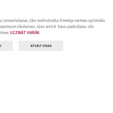
ņu izmantošanai, tiks nodrošināta tīmekļa vietnes optimāla
zmantosim sīkdatnes Jūsu ierīcē. Savu piekrišanu Jūs
atnes.
UZZINĀT VAIRĀK
.
I
ATCELT VISAS
Klientu apkalpošana
ilsētas pašvaldība
Darba laiks
, Jelgava, LV-3001
Pirmdienās
8.00 - 18.00
Otrdienās
8.00 - 17.00
22
Trešdienās
8.00 - 17.00