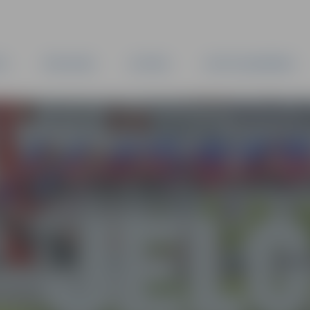
TA
PAŠVALDĪBA
IESTĀDES
KAPITĀLSABIEDRĪBAS