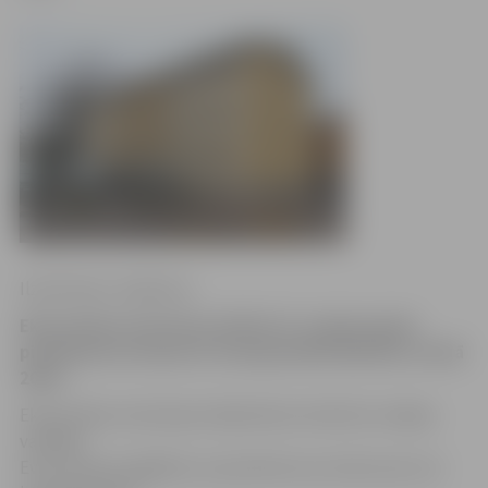
Ilze Knusle-Jankevica
Ekonomikas ministrija vēl līdz 15. maijam gaida
pieteikumus konkursā «Energoefektīvākā ēka Latvijā
2015».
Ekonomikas ministrijas Sabiedrisko attiecību nodaļas
vadītāja
Evita Urpena atgādina, ka pieteikumus konkursam var