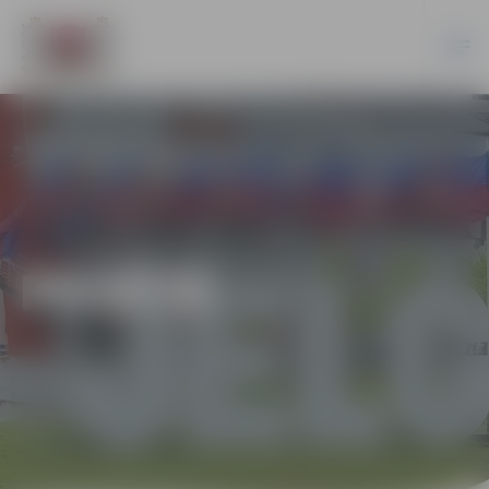
PILSĒTĀ