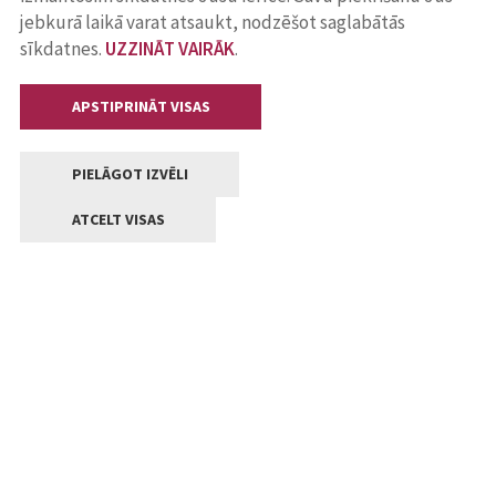
jebkurā laikā varat atsaukt, nodzēšot saglabātās
sīkdatnes.
UZZINĀT VAIRĀK
.
APSTIPRINĀT VISAS
PIELĀGOT IZVĒLI
ATCELT VISAS
Kontakti
Jelgavas valstpilsētas pašvaldība