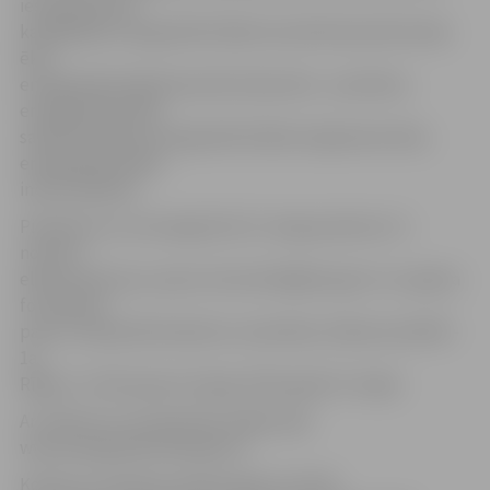
iesniegt piecās
kategorijās: energoefektīvākā renovētā daudzdzīvokļu
ēka;
energoefektīvākā daudzdzīvokļu ēka – jaunbūve;
energoefektīvākā
sabiedriskā ēka; energoefektīvākā vienģimenes ēka;
energoefektīvākā
industriālā ēka.
Pieteikumu var iesniegt līdz 15. maija pulksten 17,
nosūtot
elektroniski pa e-pastu dzivosiltak@em.gov.lv un papīra
formātā pa
pastu Latvijas Būvinženieru savienībai, K.Barona ielā 99 –
1a,
Rīgā, LV–1012 (pasta zīmogs: 2015. gada 15. maijs).
Ar nolikumu var iepazīties mājas lapā
www.energoefektivakaeka.lv.
Konkurss notiek jau piekto gadu. Portāls