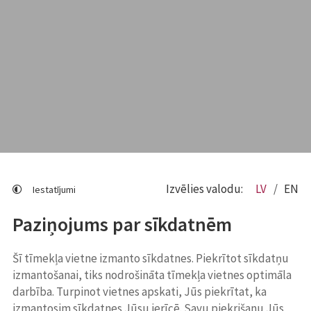
Izvēlies valodu:
LV
EN
Iestatījumi
Paziņojums par sīkdatnēm
Šī tīmekļa vietne izmanto sīkdatnes. Piekrītot sīkdatņu
izmantošanai, tiks nodrošināta tīmekļa vietnes optimāla
darbība. Turpinot vietnes apskati, Jūs piekrītat, ka
izmantosim sīkdatnes Jūsu ierīcē. Savu piekrišanu Jūs