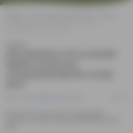
Sākumlapa
Portāla “Jelgavas Vēstnesis” arhīvs
Pilsētā
Līdz piektdienai vēl var pieteikt objektus konkursam
«Energoefektīvākā ēka Latvijā 2015»
Klausīties
Līdz piektdienai vēl var pieteikt
objektus konkursam
«Energoefektīvākā ēka Latvijā
2015»
12/05/2015
Pilsētā
Portāla “Jelgavas Vēstnesis” arhīvs
Ekonomikas ministrija vēl līdz 15. maijam gaida
pieteikumus konkursā «Energoefektīvākā ēka Latvijā
2015».