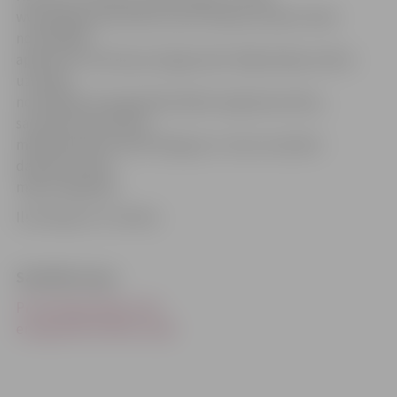
www.jelgavasvestnesis.lv jau rakstīja, ka pērn divās
nominācijās
apbalvoto vidū bija arī jelgavnieki. Māja Kadiķu ielā 3a
uzvarēja
nominācijā «Energoefektīvākā vienģimenes ēka»,
savukārt daudzstāvu
māja Brīvības bulvārī 28 ieguva 3. vietu renovēto
daudzdzīvokļu
māju kategorijā.
Ilustrācija no JV arhīva
Saistītās ziņas
Privātmāja Kadiķu ielā –
energoefektīvākā Latvijā