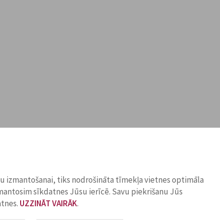
ņu izmantošanai, tiks nodrošināta tīmekļa vietnes optimāla
zmantosim sīkdatnes Jūsu ierīcē. Savu piekrišanu Jūs
atnes.
UZZINĀT VAIRĀK
.