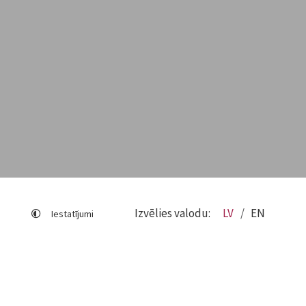
Izvēlies valodu:
LV
EN
Iestatījumi