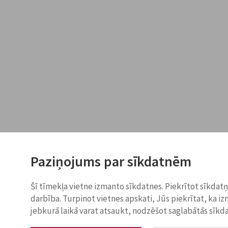
Paziņojums par sīkdatnēm
Šī tīmekļa vietne izmanto sīkdatnes. Piekrītot sīkdat
darbība. Turpinot vietnes apskati, Jūs piekrītat, ka i
jebkurā laikā varat atsaukt, nodzēšot saglabātās sīkd