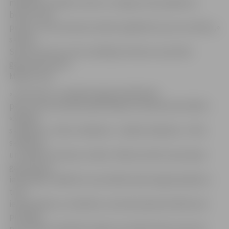
medaļu par dalību. Mums ir svarīgi, lai šis pasākums
bērnos raisa
prieku un lai nevienam nebūtu jāpārdzīvo par rezultātu,»
skaidro
Sporta servisa centra vadītāja vietniece sacensību
galvenā tiesnese
Maija Actiņa.
«Lielo balvu» ievadīja kopīga iesildīšanās,
pēc kuras komandas apliecināja sevi piecās aktivitātēs –
«Šķēršļu
skrējienā», «Krāsu skrējienā», «Spēka skrējienā», «Pāru
skrējienā»
un izpildot metienus mērķī. «Mēs ļoti aktīvi sportojam
gan ārā, gan
iekštelpās, tādēļ šīm sacensībām īpaši negatavojāmies –
tikai
iepazināmies ar stafetēm, kurās būs jāstartē. Bērni ļoti
priecājas
par iespēju piedalīties šajās sacensībās. Mēs neveicam