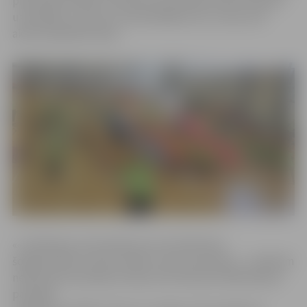
piecās aktivitātēs. Pirmoreiz sacensībās netika noteikts
uzvarētājs, uzsverot, ka būtiskākais nav uzvara, bet
aktīvi pavadītais laiks.
««Lielā balva» pirmsskolas vecuma bērniem
šogad drīzāk ir sporta svētki, nevis sacensības – nolēmām
neierindot komandas vietās, bet ikvienam dalībniekam
pasniegt