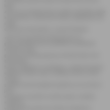
īpašu
atlasi, taču izvērtējam bērna uzvedību nodarbībās, spēju
koncentrēties un ieklausīties. Dalība «Lielajā balvā» ir kā
neliela
dāvana par ieinteresētību,» turpina G.Pilandere.
«Bērni šīm sacensībām būtībā gatavojas visu
gadu, apmeklējot sporta nodarbības un piedaloties
stafetēs, ko vada
gan sporta skolotājs, gan grupu skolotāji. Tāpat mums
bērnudārzā ir
baseins, tādēļ bērni ir norūdījušies,» norāda pirmsskolas
izglītības iestādes «Ķipari» vadītājas vietniece Jolanta
Tomasa,
papildinot: bērni ļoti gaida šo pasākumu, jo tas viņiem ir
jauns
izaicinājums. Savukārt uzrunātie «Ķiparu» audzēkņi
neslēpj, ka
viņiem patīk sacensties, bet tāpat viņi labprāt arī