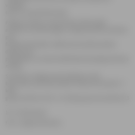
vienkārši
sporto un pavada laiku kopā.
Pasākuma mērķis ir sekmēt bērnu fizisko spēju
attīstību un kustību apguvi, veidojot pozitīvu attieksmi
pret
fiziskām aktivitātēm, tādēļ visas komandas saņēma
diplomus par
piedalīšanos, un katram dalībniekam pasniegta piemiņas
medaļa.
Savukārt rīt Jelgavas sporta hallē par «Lielo
balvu 2019» sacentīsies skolēni. Pulksten 10 startēs 6.–7.
klašu
grupa, pulksten 12.30 – 8.–9. klašu grupa, bet pulksten 15
–
10.–12. klašu grupa.
Foto: «Jelgavas Vēstnesis»