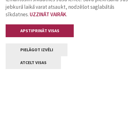
jebkurā laikā varat atsaukt, nodzēšot saglabātās
sīkdatnes.
UZZINĀT VAIRĀK
.
APSTIPRINĀT VISAS
PIELĀGOT IZVĒLI
ATCELT VISAS
Kontakti
Jelgavas valstpilsētas pašvaldība