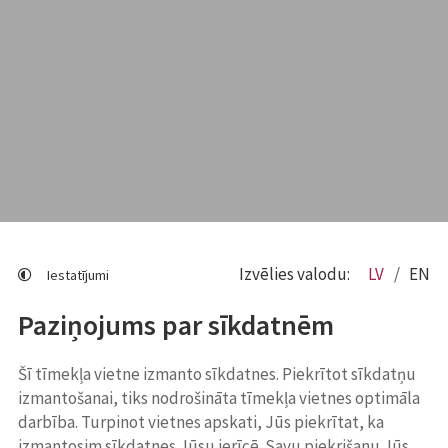
Izvēlies valodu:
LV
EN
Iestatījumi
Paziņojums par sīkdatnēm
Šī tīmekļa vietne izmanto sīkdatnes. Piekrītot sīkdatņu
izmantošanai, tiks nodrošināta tīmekļa vietnes optimāla
darbība. Turpinot vietnes apskati, Jūs piekrītat, ka
izmantosim sīkdatnes Jūsu ierīcē. Savu piekrišanu Jūs