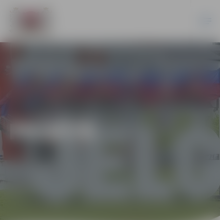
PILSĒTĀ