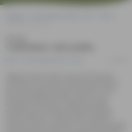
Sākumlapa
Portāla “Jelgavas Vēstnesis” arhīvs
Pilsētā
«Lielā balva» vairo prieku
Klausīties
«Lielā balva» vairo prieku
13/03/2019
Pilsētā
Portāla “Jelgavas Vēstnesis” arhīvs
«Šāgada sacensību mērķis ir nevis «dzīt» bērnus pēc
rezultāta, bet vairot prieku, tādēļ šodien devāmies uz
sporta halli pavadīt laiku kopā un priecāties,» stāsta
pirmsskolas izglītības iestādes «Pasaciņa» sporta
skolotāja Gunita Pilandere. Jelgavas sporta hallē
aizvadītas sporta sacensības pirmsskolas izglītības
iestāžu audzēkņiem «Lielā balva 2019», pulcējot 15
komandas, kas savu sportiskumu un izveicību apliecināja