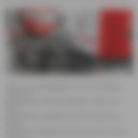
Šodien ugunsdzēsēji glābēji svin savus profesionālos
svētkus un
ugunsdzēsības Latvijā 151. gadadienu. Svētku reizē
Valsts
ugunsdzēsības un glābšanas dienests visās dienesta
daļās un
posteņos Latvijā organizē Atvērto durvju dienu, aicinot