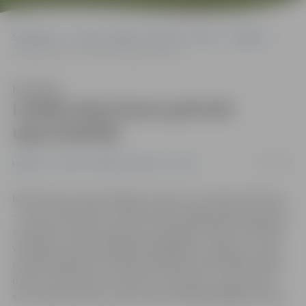
Sākumlapa
Portāla “Jelgavas Vēstnesis” arhīvs
Izglītība
Lielākā daļa klases grib būt ugunsdzēsēji
Klausīties
Lielākā daļa klases grib būt
ugunsdzēsēji
17/05/2016
Izglītība
Portāla “Jelgavas Vēstnesis” arhīvs
Nākotnē par ugunsdzēsēju trūkumu nevarēsim žēloties
– tā var spriest pēc 3. sākumskolas sagatavošanas grupas
audzēkņu vīzijām nākotnes profesijas izvēlē. Viņi šodien
viesojās pie ugunsdzēsējiem glābējiem Jelgavā, un pēc
neliela ieskata šo profesiju pārstāvju darba ikdienā liela
daļa no 33 bērniem, tostarp arī meitenes, pauda vēlmi
savu nākotni saistīt tieši ar ugunsdzēsēju glābēju darbu.