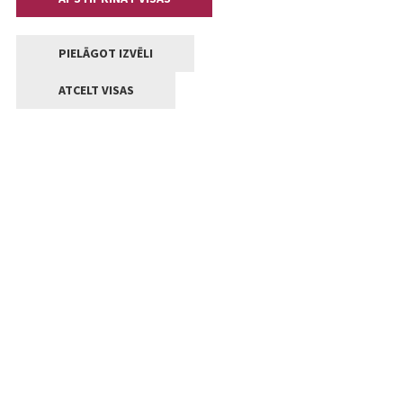
PIELĀGOT IZVĒLI
ATCELT VISAS
Kontakti
Jelgavas valstpilsētas pašvaldība
Lielā iela 11, Jelgava, LV-3001
+371 63005522
pasts@jelgava.lv