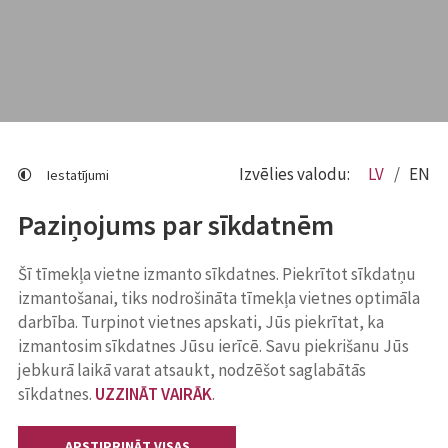
Izvēlies valodu:
LV
EN
Iestatījumi
Paziņojums par sīkdatnēm
Šī tīmekļa vietne izmanto sīkdatnes. Piekrītot sīkdatņu
izmantošanai, tiks nodrošināta tīmekļa vietnes optimāla
darbība. Turpinot vietnes apskati, Jūs piekrītat, ka
izmantosim sīkdatnes Jūsu ierīcē. Savu piekrišanu Jūs
jebkurā laikā varat atsaukt, nodzēšot saglabātās
sīkdatnes.
UZZINĀT VAIRĀK
.
APSTIPRINĀT VISAS