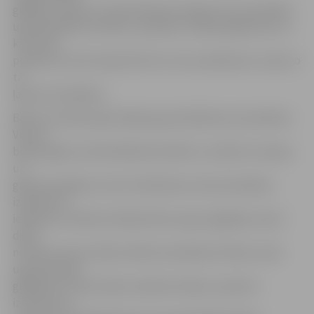
glābēji, ievedot ne tikai dienesta telpās, bet arī parādot
ugunsdzēsības tehniku, pastāstot, kādos gadījumos un
kā tā tiek
pielietota, kā arī iepazīstinot ar savu aprīkojumu, daļu no
tā
ļaujot arī pielaikot.
Bērnus jo īpaši sajūsmināja ugunsdzēsības automašīnas.
Viņiem
bija iespēja ne tikai klātienē dzirdēt un redzēt to skaņas
un
gaismas signālus, bet arī ielūkoties, kā automašīnas
izskatās no
iekšpuses. Neliela vilšanās bērnus gan sagaidīja, nekur
depo
nemanot stieni, kāds redzēts amerikāņu filmās, kurās
ugunsdzēsēji
glābēji pa to šļūc lejā no atpūtas telpas, saņemot
izsaukumus.