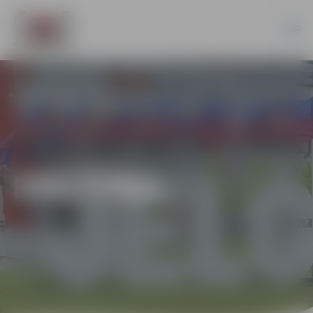
IZGLĪTĪBA