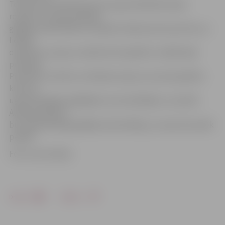
Tomēr kopumā bērniem par ugunsdzēsības depo
redzēto un ugunsdzēsēju
glābēju darba ikdienu iespaids radās pat ļoti pozitīvs, jo
lielākā
daļa bērnu sacīja, ka nākotnē arī gribētu strādāt šajā
profesijā.
Piemēram, Patriks un Rinalds sacīja, ka viņi ļoti gribētu
kļūt par
ugunsdzēsējiem glābējiem autovadītājiem, savukārt
Aleksejs gribētu
būt ugunsdzēsējs glābējs ūdenslīdējs, jo viņam ļoti patīk
peldēt.
Foto: Ivars Veiliņš
Drukāt
Dalīties