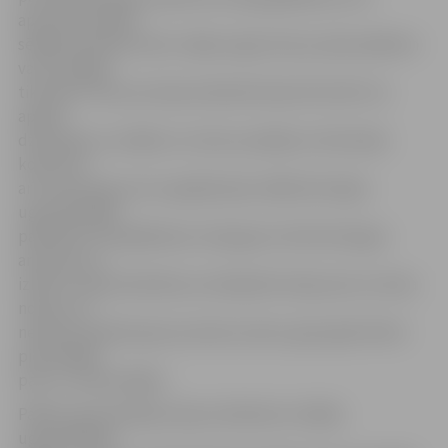
aptuveni nedēļu
sēdēja kokā piecstāvu mājas augstumā, jo paša spēkiem
vairs nespēja
tikt lejā. Toreiz par kaķa nedienām bija informēti visi
apkārt
dzīvojošie, jo nedēļu no vietas ņaudēja ne tikai kaķis
kokā, bet
arī viņa draugi, kas to gaidīja lejā, tādēļ tika lūgta
ugunsdzēsēju
palīdzība. Pati glābšanas misija gan izvērtās diezgan
amizanta, jo
izbīlī no ugunsdzēsības autokāpnēm kaķis pats no koka
nolēca un,
nedaudz pakūleņojot pa koka zariem, galu galā mīksti
piezemējās
pats uz savām kājām.
Pārējo ugunsdzēsēju depo skolēniem izrādīja
ugunsdzēsēji