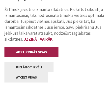
Šī tīmekļa vietne izmanto sīkdatnes. Piekrītot sīkdatņu
izmantošanai, tiks nodrošināta tīmekļa vietnes optimāla
darbība. Turpinot vietnes apskati, Jūs piekrītat, ka
izmantosim sīkdatnes Jūsu ierīcē. Savu piekrišanu Jūs
jebkurā laikā varat atsaukt, nodzēšot saglabātās
sīkdatnes.
UZZINĀT VAIRĀK
.
APSTIPRINĀT VISAS
PIELĀGOT IZVĒLI
ATCELT VISAS