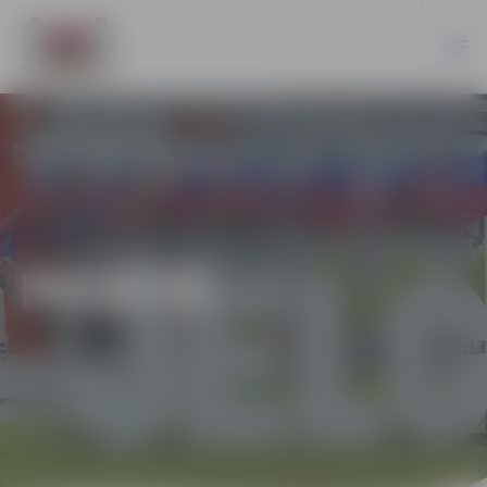
PILSĒTĀ