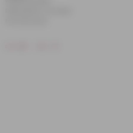
vadītāja Linda Spalva.
Dalība pasākumā – bez maksas.
Foto: Austris Auziņš
Drukāt
Dalīties