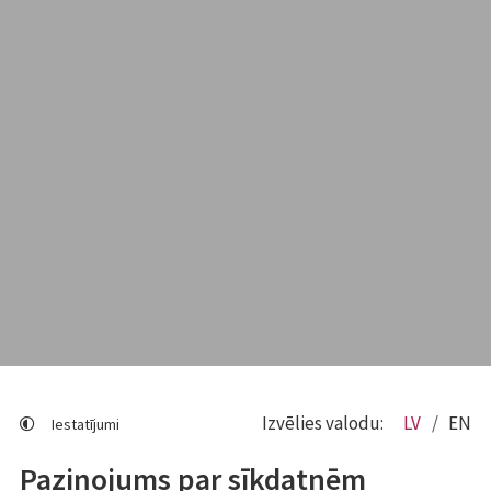
Izvēlies valodu:
LV
EN
Iestatījumi
Paziņojums par sīkdatnēm