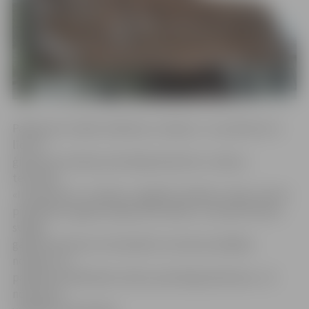
Pasākumā «Labās Lieldienas «Lediņos»» no pulksten 12
līdz 15
ģimenes aicinātas patstāvīgi darboties «Lediņu»
teritorijā.
«Interesentus «Lediņos» sagaidīs Lieldienu zaķis, aicinot
piedalīties sagatavotajās aktivitātēs un izbaudīt dienu
svaigā
gaisā. Nometnes teritorijā būs izvietotas dažādas
norādes, lai
pasākuma dalībnieki varētu patstāvīgi darboties,» tā
nometnes