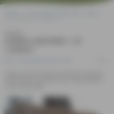
Sākumlapa
Portāla “Jelgavas Vēstnesis” arhīvs
Pilsētā
Lieldienu aktivitātes – arī «Lediņos»
Klausīties
Lieldienu aktivitātes – arī
«Lediņos»
13/04/2017
Pilsētā
Portāla “Jelgavas Vēstnesis” arhīvs
Svētdien, 16. aprīlī, Lieldienu aktivitātes visai ģimenei
notiks arī bērnu un jauniešu centra «Junda» nometnē
«Lediņi» Lediņu ceļā 1.