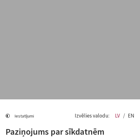
Izvēlies valodu:
LV
EN
Iestatījumi
Paziņojums par sīkdatnēm