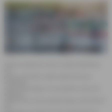
Pasākuma organizatori stāsta, ka spēles dalībniekiem
būs
jāizbrauc Pils kanāls un jālaivo apkārt Pasta salai,
noskaidrojot
slepeno koda atslēgu, ar kuras palīdzību varēs atrast
Napoleona
Dārgumu karti, kas būs apslēpta Kauguru dīķu labirintā
pie