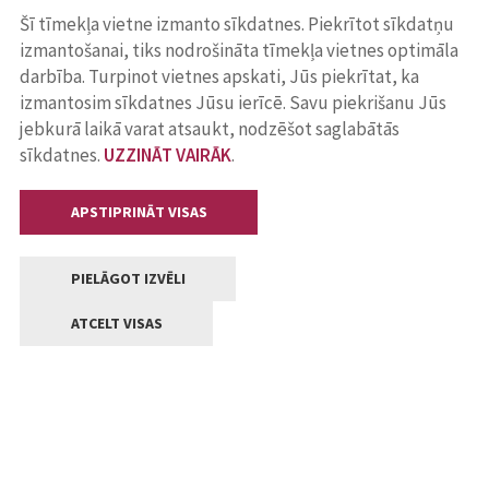
Šī tīmekļa vietne izmanto sīkdatnes. Piekrītot sīkdatņu
izmantošanai, tiks nodrošināta tīmekļa vietnes optimāla
darbība. Turpinot vietnes apskati, Jūs piekrītat, ka
izmantosim sīkdatnes Jūsu ierīcē. Savu piekrišanu Jūs
jebkurā laikā varat atsaukt, nodzēšot saglabātās
sīkdatnes.
UZZINĀT VAIRĀK
.
APSTIPRINĀT VISAS
PIELĀGOT IZVĒLI
ATCELT VISAS