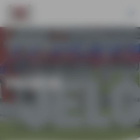
PILSĒTĀ