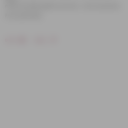
noma, bet dalība spēlē ar savu laivu – 5 eiro no personas.
Foto: publicitātes
Drukāt
Dalīties