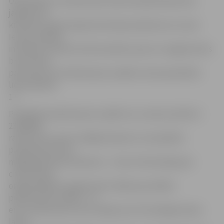
Ozolniekiem. Savukārt pēc koda noskaidrošanas būs
jādodas 4,5
kilometrus garā ceļojumā Lielupes plašumos, kur pie
Iecavas ietekas
interesenti varēs ieturēt pusdienu pauzi un sagatavoties
braucienam
pa Iecavas upi. Piedzīvojumu spēles norise paredzēta
līdz pulksten
17.
Pieteikties piedzīvojumu spēlei var, zvanot pa tālruni
23202900,
rakstot pa e-pastu info@ozolaivas.lv vai aizpildot
pieteikuma formu
mājaslapā www.ozolaivas.lv – šeit arī informācija par
citiem kluba
organizētajiem pasākumiem. Maksa par dalību
piedzīvojumu spēlē – 15
eiro no personas, kurā ir iekļauta arī trīsvietīgas kanoe
laivas