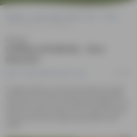
Sākumlapa
Portāla “Jelgavas Vēstnesis” arhīvs
Pilsētā
Lieldienu brīvdienās – laivu braucieni
Klausīties
Lieldienu brīvdienās – laivu
braucieni
11/04/2017
Pilsētā
Portāla “Jelgavas Vēstnesis” arhīvs
Pirmajās Lieldienās, 16. aprīlī, aktīvās atpūtas cienītāji
aicināti doties Ozolnieku airēšanas kluba organizētajā
piedzīvojumu laivu braucienā «Napoleona dārgumi», kas
pulksten 11 sāksies Lielupes krastā – 300 metrus lejpus
Jelgavas pilij, informē Jelgavas reģionālajā Tūrisma
centrā.