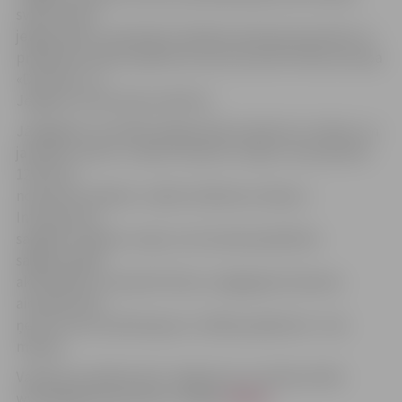
sveiks mazos
jelgavniekus, pasniedzot pilsētas piemiņas karotītes. Ar
priekšnesumiem pasākuma viesus priecēs folkloras kopa
«Dimzēns» un
Jelgavas tautas deju kolektīvi.
Jāatgādina, ka šodien jelgavnieki aicināti arī uz bērnu un
jauniešu centra «Junda» nometni «Lediņi». No pulksten
12 līdz 15
nometnē risināsies «Labās Lieldienas Lediņos».
Interesentus
sagaidīs Lieldienu zaķis, kurš aicinās piedalīties
sagatavotajās
aktivitātēs un izbaudīt dienu svaigā gaisā. Ģimenes
aicinātas līdzi
ņemt arī savu piknika grozu. Dalība pasākumā – bez
maksas.
Vairāk par pasākumiem Jelgavā var uzzināt portāla
www.jelgavasvestnesis.lv sadaļā
«Afiša».