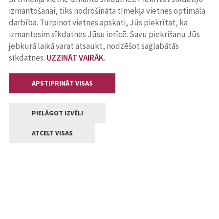
izmantošanai, tiks nodrošināta tīmekļa vietnes optimāla
darbība. Turpinot vietnes apskati, Jūs piekrītat, ka
izmantosim sīkdatnes Jūsu ierīcē. Savu piekrišanu Jūs
jebkurā laikā varat atsaukt, nodzēšot saglabātās
sīkdatnes.
UZZINĀT VAIRĀK
.
APSTIPRINĀT VISAS
PIELĀGOT IZVĒLI
ATCELT VISAS