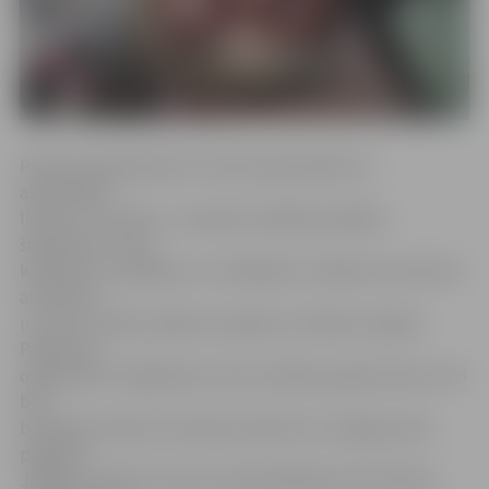
Pavasara iešūpošanas rīts pils parkā sāksies ar
aktivitātēm
lieliem un maziem – pavasara veiklības spēlēm,
šūpošanos un olu
krāsošanu, ripināšanu un meklēšanu. Pasākuma viesi būs
aicināti arī
uz trušu izstādi, izjādi ar ponijiem un Reinas zirgiem.
Pasākuma
organizatori rūpējušies arī par Lieldienu gardumiem, kuri
būs
baudāmi tirdziņā. Savukārt pulksten 12 Jelgavas pils
pagalmā
Jelgavas pilsētas domes priekšsēdētājs Andris Rāviņš