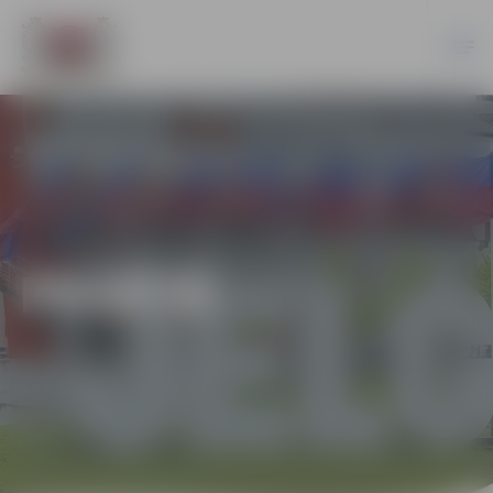
PILSĒTĀ