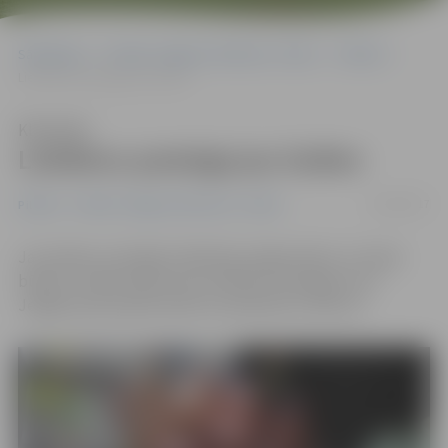
Sākumlapa
Portāla “Jelgavas Vēstnesis” arhīvs
Pilsētā
Lieldienu pastaiga jau šodien
Klausīties
Lieldienu pastaiga jau šodien
16/04/2017
Pilsētā
Portāla “Jelgavas Vēstnesis” arhīvs
Jau šodien, pirmajās Lieldienās, jelgavniekus uz kopā
būšanu tradicionāli aicina Lieldienu pastaiga, kura
Jelgavas pils parkā notiks no pulksten 11 līdz 15.