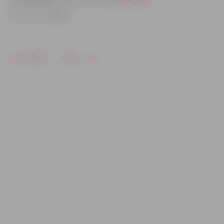
Foto: no JV arhīva
Drukāt
Dalīties