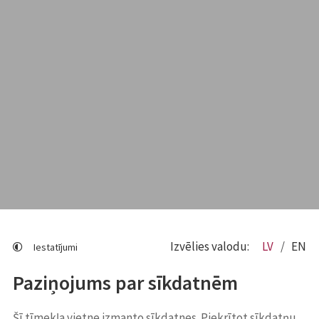
Izvēlies valodu:
LV
EN
Iestatījumi
Paziņojums par sīkdatnēm
Šī tīmekļa vietne izmanto sīkdatnes. Piekrītot sīkdatņu