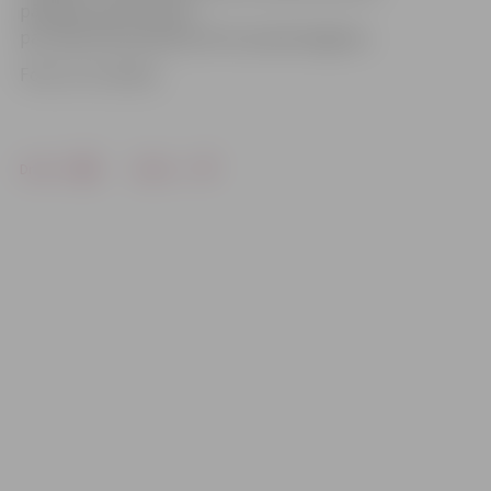
pārkāpuma protokolu
par atļautā braukšanas ātruma pārsniegšanu.
Foto: no JV arhīva
Drukāt
Dalīties