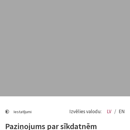
Izvēlies valodu:
LV
EN
Iestatījumi
Paziņojums par sīkdatnēm