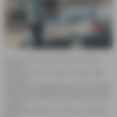
Valsts policijas Zemgales reģiona pārvaldes galvenā
speciāliste
Ieva Sietniece stāsta, ka Lieldienu brīvdienās Jelgavā
reidos kopā
tika pārbaudītas 1296 automašīnas. «Šoreiz prioritāte bija
pārbaudīt, vai autovadītāji nav alkohola reibumā vai citu
apreibinošu vielu ietekmē,» uzsver I.Sietniece, norādot,
ka Jelgavā
šajās dienās tika pieķerti četri iereibuši autovadītāji, no
kuriem