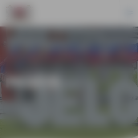
PILSĒTĀ