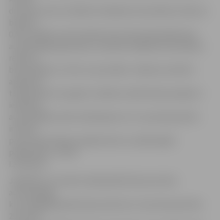
divi brauca bez tiesībām. Mazākais konstatētais reibums
bija līdz
0,5 promilēm, bet šis šoferis pie stūres bija sēdies bez
autovadītāja apliecības. Savukārt lielākais konstatētais
reibums
bija robežās no 1 līdz 1,5 promilēm. «Reida rezultāti ir
apmēram
tādi paši kā citus gadus Lieldienu laikā. Mazais pieķerto
iereibušo
autovadītāju skaits skaidrojams ar to, ka policija aktīvi
informē
par preventīvajiem pasākumiem un plānotajām
pārbaudēm,» vērtē
I.Sietniece.
Jāpiebilst, ka svētku laikā pilsētā tika aizturēta
autovadītāja,
kura mēģināja piekukuļot policistus. Viņa tika apturēta
29. martā