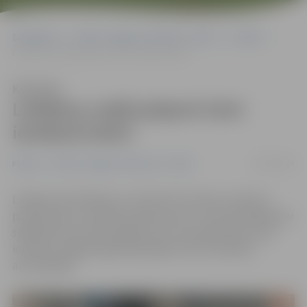
Sākumlapa
Portāla “Jelgavas Vēstnesis” arhīvs
Pilsētā
Lieldienu reidā pieķerti četri iereibuši šoferi
Klausīties
Lieldienu reidā pieķerti četri
iereibuši šoferi
30/03/2016
Pilsētā
Portāla “Jelgavas Vēstnesis” arhīvs
Lieldienu brīvdienās, no 24. līdz 29. martam, policisti
pastiprinātu uzmanību pievērsa tam, vai autovadītāji nav
sēdušies pie stūres alkohola vai citu apreibinošo vielu
ietekmē. Jelgavā šajā laikā pieķerti četri iereibuši
autovadītāji.