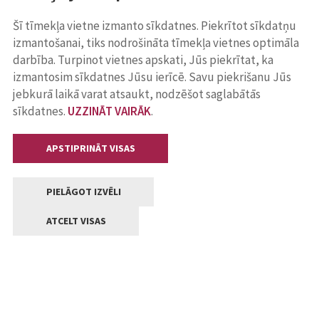
Šī tīmekļa vietne izmanto sīkdatnes. Piekrītot sīkdatņu
izmantošanai, tiks nodrošināta tīmekļa vietnes optimāla
darbība. Turpinot vietnes apskati, Jūs piekrītat, ka
izmantosim sīkdatnes Jūsu ierīcē. Savu piekrišanu Jūs
jebkurā laikā varat atsaukt, nodzēšot saglabātās
sīkdatnes.
UZZINĀT VAIRĀK
.
APSTIPRINĀT VISAS
PIELĀGOT IZVĒLI
ATCELT VISAS