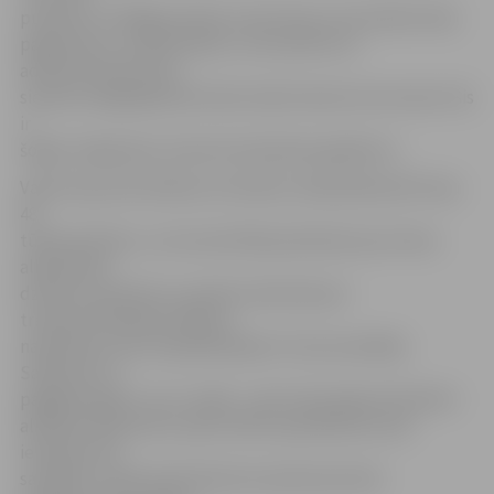
pulksten 1.34 Rīgas ielā par ceļa zīmes, kas aizliedz labo
pagriezienu, neievērošanu. Lai izvairītos no
administratīvā soda,
sieviete mēģināja policistiem iedot desmit eiro kukuli. Šis
ir
šogad Jelgavā jau sestais kukuļošanas gadījums.
Valstī kopumā Lieldienu brīvdienu laikā pārbaudīti teju
48
tūkstoši šoferu, no kuriem 85 bija sēdušies pie stūres
alkoholisko
dzērienu ietekmē, savukārt aizdomās par
transportlīdzekļa vadīšanu
narkotisko vielu iespaidā pieķerti 14 autovadītāji.
Salīdzinot ar
pagājušo gadu, tas ir vairāk – pērn tika pieķerti 62 šoferi
alkohola reibumā un pieci šoferi apreibinošo vielu
ietekmē. Vēl
sastādīts vairāk nekā tūkstotis administratīvā