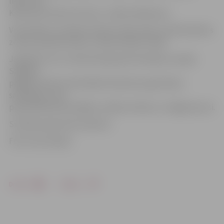
ledus līdz
Kalnciema tiltam iet brīvi,» stāsta G.Reinsons.
Viņš skaidro, ka ūdens līmenis upēs ceļas, jo sāk atlaisties
zemes sasalušie slāņi un ūdens ieplūst upēs.
Jāpiebilst, ka 2. martā Lielupē pie Ozolnieku novada
Salgales
pagasta Aučiem tika fiksēts kilometru garš ledus
sastrēgums, kas
pēcpusdienā izkustējās un sāka virzīties uz Jelgavas pusi.
Situācija upēs tiek novērota.
Foto: Ivars Veiliņš
Drukāt
Dalīties