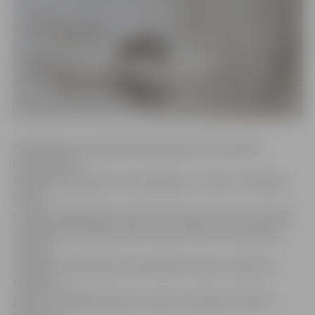
Pašvaldības operatīvās informācijas centra (POIC)
vadītājs Gints
Reinsons informē, ka ceturtdienas, 2. marta, rītā ūdens
līmenis
Lielupē Jelgavā bija 1,03 metri, bet šorīt tas ir 1,27 metri.
«Apsekojot situāciju, ledus vižņu krāvumu veidošanās
Lielupē
Jelgavas teritorijā nav konstatēta. Ledus struktūra ir
trausla un
plāna, tā vidējais biezums ir pieci centimetri. Šobrīd