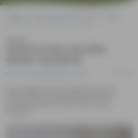
Sākumlapa
Portāla “Jelgavas Vēstnesis” arhīvs
Pilsētā
Lielupē iet ledus, bet plūdu draudus neprognozē
Klausīties
Lielupē iet ledus, bet plūdu
draudus neprognozē
03/03/2017
Pilsētā
Portāla “Jelgavas Vēstnesis” arhīvs
Lai gan pēdējās dienas laikā Jelgavā ūdens līmenis
Lielupē ir cēlies par vairāk nekā 20 centimetriem,
speciālisti šobrīd palu izraisītus plūdu draudus
neprognozē.