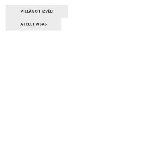
PIELĀGOT IZVĒLI
ATCELT VISAS
Kontakti
Jelgavas valstpilsētas pašvaldība
Lielā iela 11, Jelgava, LV-3001
+371 63005522
pasts@jelgava.lv