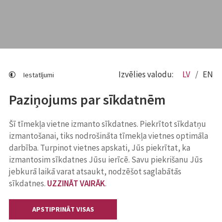
Izvēlies valodu:
LV
EN
Iestatījumi
Paziņojums par sīkdatnēm
Šī tīmekļa vietne izmanto sīkdatnes. Piekrītot sīkdatņu
izmantošanai, tiks nodrošināta tīmekļa vietnes optimāla
darbība. Turpinot vietnes apskati, Jūs piekrītat, ka
izmantosim sīkdatnes Jūsu ierīcē. Savu piekrišanu Jūs
jebkurā laikā varat atsaukt, nodzēšot saglabātās
sīkdatnes.
UZZINĀT VAIRĀK
.
APSTIPRINĀT VISAS