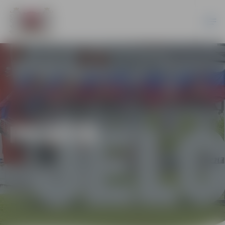
PILSĒTĀ