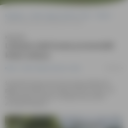
Sākumlapa
Portāla “Jelgavas Vēstnesis” arhīvs
Pilsētā
Lielupes labā krasta promenādē krāso soliņus
Klausīties
Lielupes labā krasta promenādē
krāso soliņus
08/08/2018
Pilsētā
Portāla “Jelgavas Vēstnesis” arhīvs
​Šonedēļ tiek atjaunoti 32 soliņi Lielupes labā krasta
gājēju promenādē. Iedzīvotāji aicināti būt vērīgi – pie
nokrāsotajiem soliņiem uz A4 lapām tiek izvietoti
attiecīgi brīdinājumi.