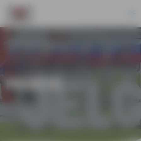
PILSĒTĀ