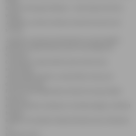
lapām
izvietoti attiecīgi brīdinājumi – iedzīvotāji aicināti būt
vērtīgi.
Jāpiebilst, ka tikko nokrāsots soliņš žūst aptuveni 24
stundas.
Jāpiebilst, ka šovasar soliņi krāsoti arī citviet pilsētā,
piemēram, jūlijā nokrāsoti desmit soliņi Rīgas ielā
virzienā uz
Ozolniekiem. Tāpat pilsētā vasarā notiek soliņu
remontdarbi.
«Remontējām bojātos un izdemolētos soliņus pie
dzelzceļa stacijas,
Filozofu ielā, Krišjāņa Barona ielā pie Hercoga Jēkaba
laukuma,»
stāsta E.Rubenis, skaidrojot, ka mēneša beigās, izvērtējot
budžeta
iespējas, tiks ieplānoti nākamā mēneša soliņu krāsošanas
un
labošanas darbi.