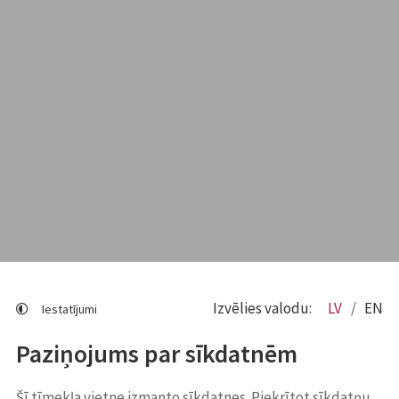
Izvēlies valodu:
LV
EN
Iestatījumi
Paziņojums par sīkdatnēm
Šī tīmekļa vietne izmanto sīkdatnes. Piekrītot sīkdatņu