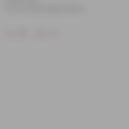
Foto: Ivars Veiliņš/«Jelgavas Vēstnesis»
Drukāt
Dalīties