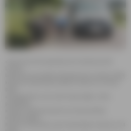
«Šobrīd tiek veikti apjomīgi soliņu krāsošanas darbi
Lielupes
labā krasta promenādē. Gada gaitā soliņi ir nodiluši, tādēļ
krāsojumu nepieciešams atjaunot. Reizē tas ir arī koka
baļķu
aizsarglīdzeklis, lai tie varētu kalpot ilgāk,» stāsta
pašvaldības
iestādes «Pilsētsaimniecība» ielu ekspluatācijas
inženieris Edgars
Rubenis. Viņš norāda, ka pie nokrāsotajiem soliņiem uz A4