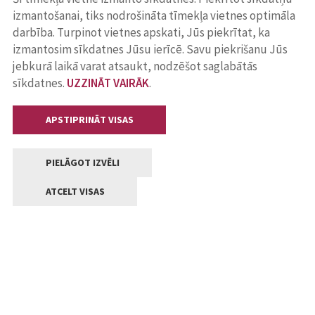
izmantošanai, tiks nodrošināta tīmekļa vietnes optimāla
darbība. Turpinot vietnes apskati, Jūs piekrītat, ka
izmantosim sīkdatnes Jūsu ierīcē. Savu piekrišanu Jūs
jebkurā laikā varat atsaukt, nodzēšot saglabātās
sīkdatnes.
UZZINĀT VAIRĀK
.
APSTIPRINĀT VISAS
PIELĀGOT IZVĒLI
ATCELT VISAS