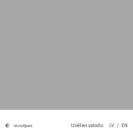
Izvēlies valodu:
LV
EN
Iestatījumi