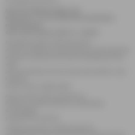
www.jelgavasvestnesis.lv
Aptuveni nedēļu būs slēgts Jāņa
ielas posms – tur tiks veikti lietus kanalizācijas
rekonstrukcijas
darbi. Darbus plānots sākt rīt, 1. oktobrī.
Pašvaldības iestāde «Pilsētsaimniecība»
informē, ka slēgts būs Jāņa ielas posms no Pasta ielas līdz
iebrauktuvei pie ēkas Pasta ielā 51. Minētajā posmā tiks
veikti
lietus kanalizācijas rekonstrukcijas darbi projekta «Jāņa
kolektora
rekonstrukcija, Jelgavā» gaitā.
Apbraucamais ceļš tiks organizēts pa
Pasta ielu, Sudrabu Edžus ielu un Akadēmijas
ielu/Zemgales
prospektu līdz Jāņa ielai.
«Pilsētsaimniecības» vadītāja pienākumu