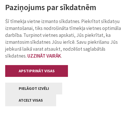
Paziņojums par sīkdatnēm
Šī tīmekļa vietne izmanto sīkdatnes. Piekrītot sīkdatņu
izmantošanai, tiks nodrošināta tīmekļa vietnes optimāla
darbība. Turpinot vietnes apskati, Jūs piekrītat, ka
izmantosim sīkdatnes Jūsu ierīcē. Savu piekrišanu Jūs
jebkurā laikā varat atsaukt, nodzēšot saglabātās
sīkdatnes.
UZZINĀT VAIRĀK
.
APSTIPRINĀT VISAS
PIELĀGOT IZVĒLI
ATCELT VISAS