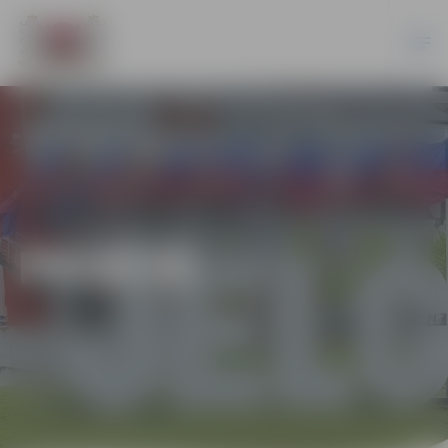
PILSĒTĀ