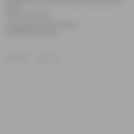
izpildītājs Māris Mielavs lēš, ka darbi minētajā Jāņa ielas
posmā
varētu prasīt nedēļu.
«Pilsētsaimniecība» atvainojas par
sagādātajām neērtībām.
Drukāt
Dalīties