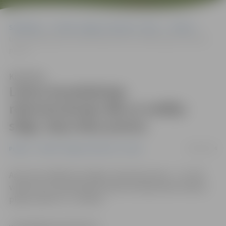
Sākumlapa
Portāla “Jelgavas Vēstnesis” arhīvs
Pilsētā
Lietus kanalizācijas rekonstrukcijas dēļ uz nedēļu slēgs Jāņa ielas
posmu
Klausīties
Lietus kanalizācijas
rekonstrukcijas dēļ uz nedēļu
slēgs Jāņa ielas posmu
30/09/2014
Pilsētā
Portāla “Jelgavas Vēstnesis” arhīvs
Aptuveni nedēļu būs slēgts Jāņa ielas posms – tur tiks
veikti lietus kanalizācijas rekonstrukcijas darbi. Darbus
plānots sākt rīt, 1. oktobrī.