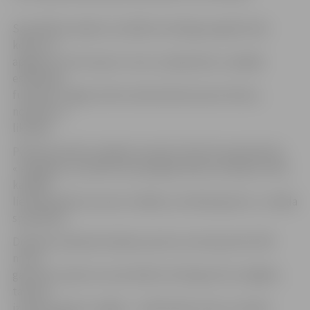
Speciāliste skaidro, ka kārklu dzīvžogs regulāri tiek
kopts un
apgriezts, bet tas jau ir vecs un pāraudzis, zaudējis
estētiskās
funkcijas. Tagad, kad tas sāk aizēnot jaunos kokus,
nolemts to
likvidēt.
Plānotais darbu izpildes termiņš ir līdz 30. septembrim.
«Iespējams, ka darbi tiks pabeigti ātrāk, bet jāņem vērā,
ka šādā
lietainā laikā viņi nevar strādāt, jo tehnika grimst,» norāda
speciāliste.
Dobeles šosejā atsevišķos posmos, kas kopumā ir 555
metru
garumā, vispirms vecais kārklu dzīvžogs tiks nozāģēts,
tad tiks
izraktas saknes, beigās – nolīdzināta zeme un iesēta