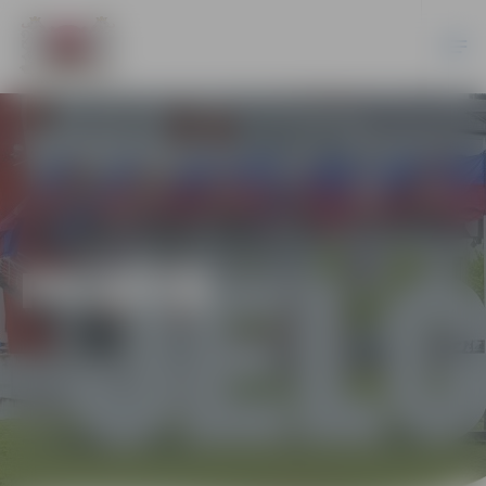
PILSĒTĀ