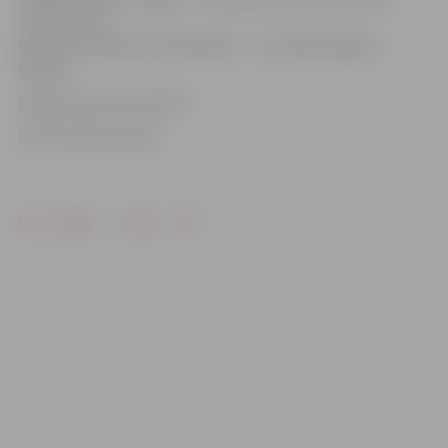
zeme. Vietā
neko citu stādīt nav paredzēts – tur paliks zālājs ar
kokiem.
Darbus veic SIA «VG Oši».
Foto: Austris Auziņš
Drukāt
Dalīties