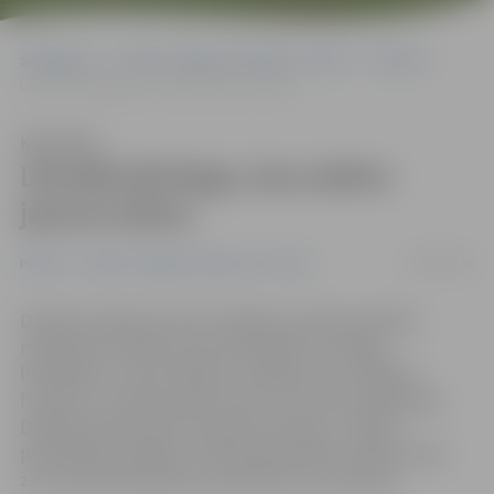
Sākumlapa
Portāla “Jelgavas Vēstnesis” arhīvs
Pilsētā
Likvidē dzīvžogu, kas aizēno jaunos kokus
Klausīties
Likvidē dzīvžogu, kas aizēno
jaunos kokus
18/08/2016
Pilsētā
Portāla “Jelgavas Vēstnesis” arhīvs
Dobeles šosejas posmā no Malkas ceļa līdz pilsētas
robežzīmei notiek novecojušā kārklu dzīvžoga
likvidēšana. «Šis dzīvžogs ir zaudējis savu estētisko
funkciju un aizēno jaunos kokus, kas tika sastādīti gar
Dobeles šoseju pēc tās rekonstrukcijas,» skaidro
pašvaldības iestādes «Pilsētsaimniecība» pilsētas zaļo
zonu apsaimniekošanas speciāliste Ilze Gamorja.