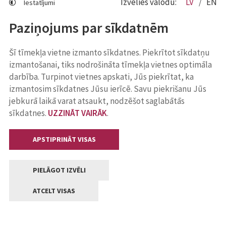
Izvēlies valodu:
LV
EN
Iestatījumi
Paziņojums par sīkdatnēm
Šī tīmekļa vietne izmanto sīkdatnes. Piekrītot sīkdatņu
izmantošanai, tiks nodrošināta tīmekļa vietnes optimāla
darbība. Turpinot vietnes apskati, Jūs piekrītat, ka
izmantosim sīkdatnes Jūsu ierīcē. Savu piekrišanu Jūs
jebkurā laikā varat atsaukt, nodzēšot saglabātās
sīkdatnes.
UZZINĀT VAIRĀK
.
APSTIPRINĀT VISAS
PIELĀGOT IZVĒLI
ATCELT VISAS