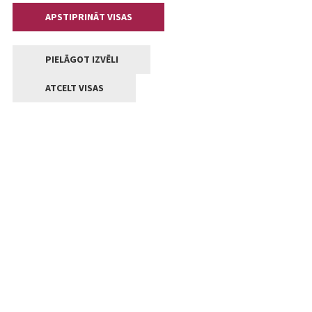
APSTIPRINĀT VISAS
PIELĀGOT IZVĒLI
ATCELT VISAS
Kontakti
Jelgavas valstpilsētas pašvaldība
Lielā iela 11, Jelgava, LV-3001
+371 63005522