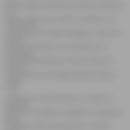
veidojot spēcīgu intelektuālo potenciālu un pētniecisko
bāzi
Jelgavā, Jelgavas, Auces, Skrīveru, Ozolnieku un vēl
citos novados,
lielā mērā sekmē visa reģiona ilgtspējīgu un līdzsvarotu
attīstību.
Ievērību pelna arī fakts, ka no visiem šovasar LLU
uzņemtajiem
pirmkursniekiem 68,9 procenti nāk no Latvijas lauku
novadiem,
tostarp 43 procenti no Zemgales plānošanas reģiona,»
informē
J.Kālis.
Izvērtējot šos un vēl citus faktorus, LLU kolektīvs ir
apņēmības
pilns darīt visu iespējamo, lai saglabātu savu augstskolu
gan kā
nacionālas nozīmēs ar lauksaimniecību un laukiem