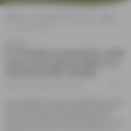
Sākumlapa
Portāla “Jelgavas Vēstnesis” arhīvs
Izglītība
LLU: budžeta samazinājums vairāk nekā uz pusi apdraud reģiona un
tautsaimniecības attīstību
Klausīties
LLU: budžeta samazinājums vairāk
nekā uz pusi apdraud reģiona un
tautsaimniecības attīstību
27/08/2009
Izglītība
Portāla “Jelgavas Vēstnesis” arhīvs
Vakar notikušās LLU Konventa un Padomnieku konventa,
kā arī akadēmiskā personāla kopsapulces dalībnieki,
izsakot savu viedokli, lielā vienprātībā pieņēmuši
Rezolūciju, kurā pausts satraukums un bažas par Latvijas
attīstību ilgtermiņā, ziņo LLU preses sekretārs Juris