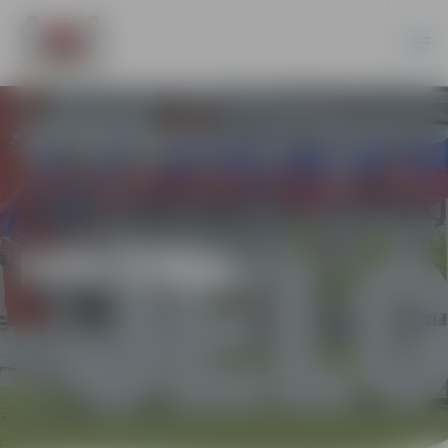
IZGLĪTĪBA