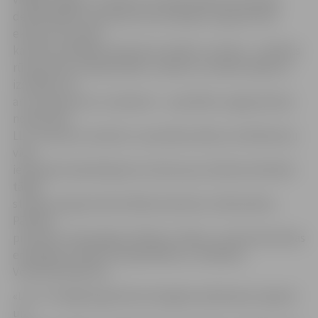
deklarētajiem septiņiem prioritārajiem segmentiem
eksporta nozarēs,
kas dod vislielāko pievienoto vērtību, četriem – pārtikas
rūpniecībai, kokapstrādei, metāla un metāla ražojumu
izstrādei, kā
arī transportam un sakariem – speciālistu sagatavošana
notiek tieši
LLU. Arī jauno studentu uzņemšana rāda, ka reflektantu
vidū
ievērojami palielinājusies interese par inženierzinātnēm
tādās
studiju programmās kā Meža inženieris, Mežzinātne,
Pārtikas
produktu tehnoloģija, Pārtikas zinības, Lauksaimniecības
enerģētika, Mašīnu projektēšana un ražošana,
Veterinārmedicīna.
«LLU ir vienīgā augstskola Zemgales plānošanas reģionā
un,