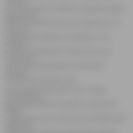
miljoniem,
bet, veicot grozījumus budžetā un prognozējot nākamā
gada budžetu,
plānots samazināt līdz aptuveni 4,1 miljonam latu. Tas
nozīmē, ka
kopējais valsts finansējuma samazinājums LLU var
sasniegt 34
procentus, reāli apdraudot studiju procesa norisi.
Turklāt jāņem
vērā, ka universitātes budžeta struktūrā tēriņi
darbinieku
atlīdzībai vien veido 85 procentus.
Pieņemtajā Rezolūcijā uzsvērts, ka LLU Latvijas
tautsaimniecībai
gatavo augsti kvalificētus speciālistus vairāk nekā 70
dažādās
studiju programmās no kurām aptuveni 40 programmas ir
apgūstamas
vienīgi Jelgavā. Turklāt arī no Ekonomikas ministrijas