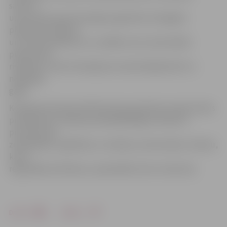
saistītu
universitāti, gan kā vienīgo augstskolu Zemgales
plānošanas reģionā
un aicina parlamentu un valdību rast universitātei
pieņemamu
risinājumu valsts finansējuma nodrošināšanā šinī un
nākamajā
gadā.
Kopsapulcē pieņemtā Rezolūcija adresēta Latvijas Valsts
prezidentam, Saeimas priekšsēdētājam, Ministru
prezidentam,
zemkopības, izglītības un zinātnes, ekonomikas, finanšu,
kā arī
reģionālās attīstības un pašvaldību lietu ministram.
Drukāt
Dalīties