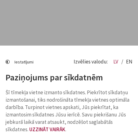
Izvēlies valodu:
LV
EN
Iestatījumi
Paziņojums par sīkdatnēm
Šī tīmekļa vietne izmanto sīkdatnes. Piekrītot sīkdatņu
izmantošanai, tiks nodrošināta tīmekļa vietnes optimāla
darbība. Turpinot vietnes apskati, Jūs piekrītat, ka
izmantosim sīkdatnes Jūsu ierīcē. Savu piekrišanu Jūs
jebkurā laikā varat atsaukt, nodzēšot saglabātās
sīkdatnes.
UZZINĀT VAIRĀK
.