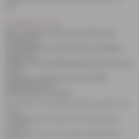
Kālis.
www.jelgavasvestnesis.lv
Vakar notikušās LLU Konventa un Padomnieku
konventa, kā
arī akadēmiskā personāla kopsapulces dalībnieki,
izsakot savu
viedokli, lielā vienprātībā pieņēmuši Rezolūciju, kurā
pausts
satraukums un bažas par Latvijas attīstību
ilgtermiņā, ziņo LLU
preses sekretārs Juris Kālis.
LLU kolektīvā un tā sociālajos partneros neizpratni rada
fakts,
ka 2009.gada valsts budžetā universitātei sākotnēji
paredzēto
dotāciju 12,3 miljonu latu apmērā samazināja līdz 6,2