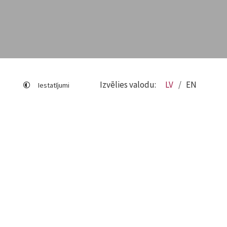
Izvēlies valodu:
LV
EN
Iestatījumi