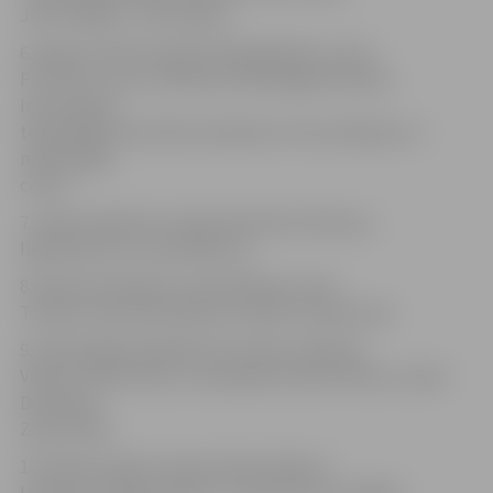
JDK «Skalbe», TDA «Kalve»
6. Gada struktūrvienība: Mūžizglītības centrs,
PTF ĒVU 3. kurss, Pārtikas tehnoloģijas katedra,
Informācijas
tehnoloģiju fakultātes dekanāts, Komunikācijas un
mārketinga
centrs
7. Gada zinātnieks: Sandra Muižniece Brasava,
Ilga Gedrovica, Laima Bērziņa
8. Gada komandants, pārvaldnieks: Antra
Tomase, Genovefa Daubure, Benita Stabrovska
9. Gada palīgs: Nadežda Strumilova, Mārtiņš
Vilsons, Elīna Emare, Jana Ķepīte, Dāvis Vēveris, Lelde
Dreimane,
Zane Gulbe
10. Gada students: Zane Gulbe, Roberts