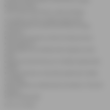
Leonovičs, Mārtiņš Šahno, Linda Perkune, Edgars
Kapteinis, Katrīne
Luīze Ozoliņa, Dāvis Vēveris, Ligita Zemberga
Uzvarētājus noteiks Studējošo pašpārvaldes
izveidota žūrija: LLU rektore Irina Pilvere, studiju
prorektors
Kaspars Vārtukapteinis, direktors Andrejs Garančs,
Komunikācijas un
mārketinga centra vadītāja Sandra Grigorjeva, Gada
balvas
organizatore Elīna Petersone, Studējošo pašpārvaldes
vadītājs
Kristaps Feldmanis un fakultāšu pašpārvalžu vadītāji.
Uzvarētāju
vārdu atklāšana un apbalvošana norisināsies 17. februārī
pulksten
16 pils Sudraba zālē.
Foto: no JV arhīva