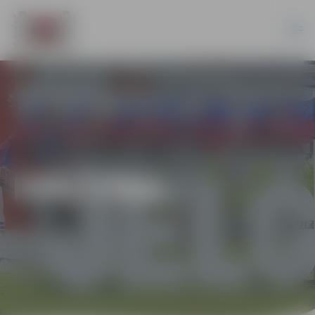
IZGLĪTĪBA