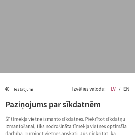
Izvēlies valodu:
LV
EN
Iestatījumi
Paziņojums par sīkdatnēm
Šī tīmekļa vietne izmanto sīkdatnes. Piekrītot sīkdatņu
izmantošanai, tiks nodrošināta tīmekļa vietnes optimāla
darbība. Turpinot vietnes apskati, Jūs piekrītat, ka