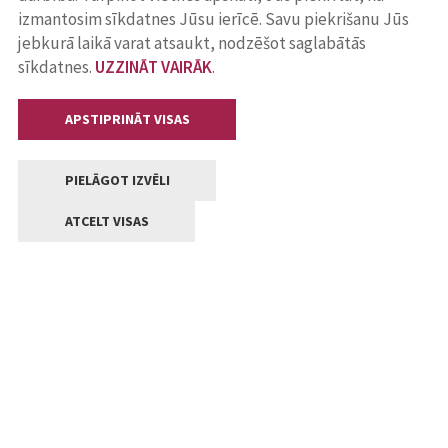
izmantosim sīkdatnes Jūsu ierīcē. Savu piekrišanu Jūs
jebkurā laikā varat atsaukt, nodzēšot saglabātās
sīkdatnes.
UZZINĀT VAIRĀK
.
APSTIPRINĀT VISAS
PIELĀGOT IZVĒLI
ATCELT VISAS
Kontakti