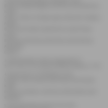
2. Gada iedvesmojošākais mācībspēks: Laima
Bērziņa, Natālija Sergejeva, Alla Pūce, Ruta Galoburda,
Ivanda
Spulle – Meiere, Solveiga Luguža, Aleksandrs Saveļjevs,
Andrejs
Brants, Aivars Kaķītis, Ilga Gedrovica, Inga Straupe,
Lauma
Mancēviča, Māra Dūma, Māra Kūka, Anda Zeidmane,
Aleksandrs
Gailums.
3. Gada fakultātes studentu pašpārvalde: LIF
SP, ITF SP, PTF SP, Studentu biedrība «Šalkone», TF SP.
4. Gada sportists: Juris Aļeksejevs, Liene
Lēvalde, Jānis Freimanis, Nauris Raize, Rūta Paužole,
Kintija
Petrova, Ilma Melne, Jānis Kūms, Mārtiņš Ralle, Dairis
Baltābols.
5. Gada pašdarbības kolektīvs: koris «Riti»,