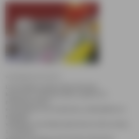
www.jelgavasvestnesis.lv
LLU Studējošo pašpārvaldes rīkotajam
konkursam «Gada balva 2014» saņemti 172
pieteikumi desmit
nominācijās no LLU studentiem, mācībspēkiem un
fakultāšu
vadītājiem. Uzvarētāju apbalvošana notiks otrdien,
17. februārī,