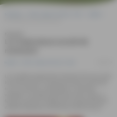
Sākumlapa
Portāla “Jelgavas Vēstnesis” arhīvs
Izglītība
LLU Gada balvai izvirzīti 68 nominanti
Klausīties
LLU Gada balvai izvirzīti 68
nominanti
16/02/2015
Izglītība
Portāla “Jelgavas Vēstnesis” arhīvs
LLU Studējošo pašpārvaldes rīkotajam konkursam «Gada
balva 2014» saņemti 172 pieteikumi desmit nominācijās
no LLU studentiem, mācībspēkiem un fakultāšu
vadītājiem. Uzvarētāju apbalvošana notiks otrdien, 17.
februārī, pulksten 16 Jelgavas pils Sudraba zālē. Balvai
dažādās kategorijās pretendē kopumā 68 nominanti.