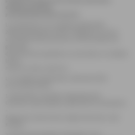
pulksten 16 Jelgavas pils Sudraba zālē. Balvai
dažādās kategorijās
pretendē kopumā 68 nominanti.
LLU Gada balva ir LLU Studējošo pašpārvaldes
2006. gadā iedibināta tradīcija. Tajā godina un izceļ ar
universitāti saistītas personas, struktūrvienības, kas
gada laikā
devušas būtisku ieguldījumu universitātes un studējošo
labā un
nesuši LLU vārdu, vēsta llu.lv.
LLU Studējošo pašpārvaldes «Gada balvai 2014»
izvirzīti 68 nominanti:
1. Gada dekāns, prodekāns: Daiga Zigmunde,
Uldis Iljins, Līga Zvirgzdiņa, Inga Ciproviča, Zane Beitere
–
Šeļegovska, Ilmārs Dukulis, Dagnis Dubrovskis, Jānis
Krūmiņš.