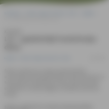
Sākumlapa
Portāla “Jelgavas Vēstnesis” arhīvs
Izglītība
LLU – gadskārtējā Frankofonijas diena
Klausīties
LLU – gadskārtējā Frankofonijas
diena
26/03/2008
Izglītība
Portāla “Jelgavas Vēstnesis” arhīvs
Šodien, pulksten 15, Latvijas Lauksaimniecības
universitātē izskanēs gadskārtējā Frankofonijas diena, ko
tradicionāli rīko augstskolas Sociālo zinātņu fakultāte
sadarbībā ar Francijas, Beļģijas un Kanādas vēstniecību
Latvijā.
Šodien, pulksten 15, Latvijas Lauksaimniecības