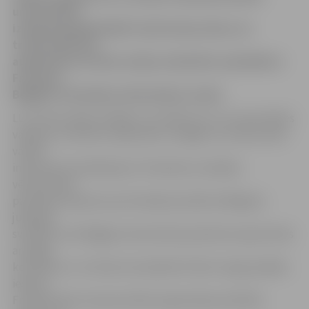
universitātē
izskanēs gadskārtējā Frankofonijas diena, ko
tradicionāli rīko
augstskolas Sociālo zinātņu fakultāte sadarbībā ar
Francijas,
Beļģijas un Kanādas vēstniecību Latvijā.
LLU Preses daļas vadītājs Juris Kālis teic, ka universitātes
vadības un ārvalstu diplomātu svinīgām uzrunām sekos
vairāki
interesanti priekšlasījumi. Piemēram, Kanādas
vēstniecības
pārstāvja vēstījums par Kvebekas pilsētas 400 gadu
jubilejas
svinībām, bet Beļģijas vēstniecības pārstāvis iepazīstinās
ar beļģu
komiksiem. LLU lektore Annabelle Pollet sniegs plašāku
ieskatu
Frankofonijas starptautiskās organizācijas darbībā,