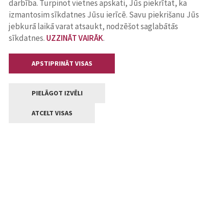
darbība. Turpinot vietnes apskati, Jūs piekrītat, ka
izmantosim sīkdatnes Jūsu ierīcē. Savu piekrišanu Jūs
jebkurā laikā varat atsaukt, nodzēšot saglabātās
sīkdatnes.
UZZINĀT VAIRĀK
.
APSTIPRINĀT VISAS
PIELĀGOT IZVĒLI
ATCELT VISAS
Kontakti