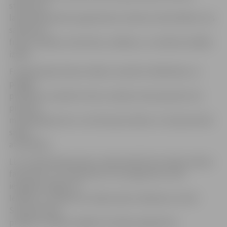
stāstīs par
lauksaimniecības augstskolas studentu aktivitātēm, kas
saistītas ar
franču valodas, literatūras, mākslas, un zinātnes dziļāku
izpēti.
Frankofonijas dienas mērķis ir pievērst dalībnieku un
pārējās
publikas uzmanību franču valodas vietai pasaulē, tās
prasmei,
mūsdienīgumam un nozīmei jaunrades un starptautisko
sakaru
attīstīšanā.
LLU Frankofonijas dienu tradicionāli rīko Sociālo zinātņu
fakultāte, kur studentiem citu programmu vidū
iespējams apgūt arī
Iestāžu un uzņēmumu ārējo sakaru bakalaura, kā arī
Starptautisko
projektu vadības maģistra studiju programmu.