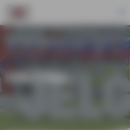
IZGLĪTĪBA