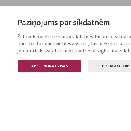
Paziņojums par sīkdatnēm
Šī tīmekļa vietne izmanto sīkdatnes. Piekrītot sīkdat
darbība. Turpinot vietnes apskati, Jūs piekrītat, ka i
jebkurā laikā varat atsaukt, nodzēšot saglabātās sīkd
APSTIPRINĀT VISAS
PIELĀGOT IZVĒL
Kontakti
Jelgavas valstp
Lielā iela 11