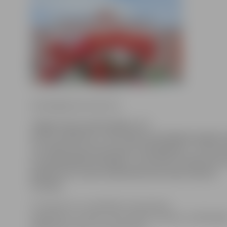
www.jelgavasvestnesis.lv
Jelgavas pils aulā trešdien, 20.
martā, pulksten 17.30 notiks LLU jubilejas gadam 
«Ar sapni par pavasari pirms 150 gadiem», uz kuru 
LLU pašdarbības kolektīvi, informē LLU. Bet pirms
pulksten 16, aulas foajē darbosies lauku labumu
tirdziņš.
Uz koncertu un vienlaikus arī pavasara
sagaidīšanu aicināti universitātes studenti, mācībspēk