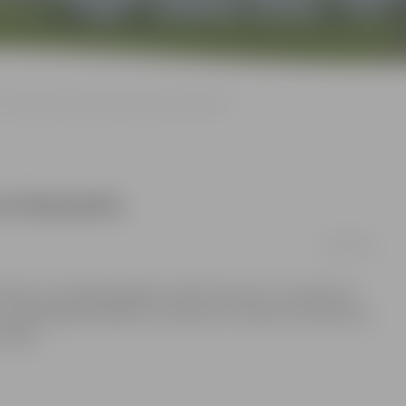
LLU ielūdz uz pavasara tirdziņu un koncertu
 un koncertu
18/03/2013
notiks LLU jubilejas gadam veltīts koncerts «Ar sapni par
U pašdarbības kolektīvi, informē LLU. Bet pirms koncerta,
dziņš.