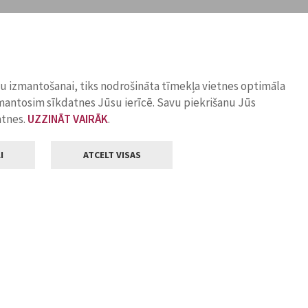
ņu izmantošanai, tiks nodrošināta tīmekļa vietnes optimāla
zmantosim sīkdatnes Jūsu ierīcē. Savu piekrišanu Jūs
atnes.
UZZINĀT VAIRĀK
.
I
ATCELT VISAS
Klientu apkalpošana
ilsētas pašvaldība
Darba laiks
, Jelgava, LV-3001
Pirmdienās
8.00 - 18.00