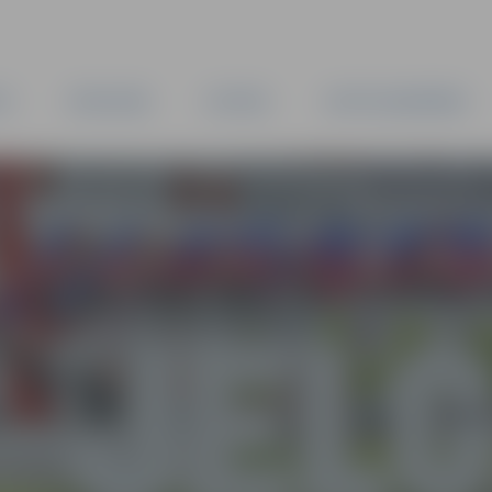
TA
PAŠVALDĪBA
IESTĀDES
KAPITĀLSABIEDRĪBAS