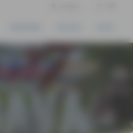
LV
EN
Iestatījumi
UZŅĒMĒJDARBĪBA
PAKALPOJUMI
KONTAKTI