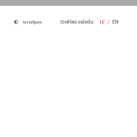
Izvēlies valodu:
LV
EN
Iestatījumi
Lapas karte
Viegli lasīt
Sociālo mediju lietošana