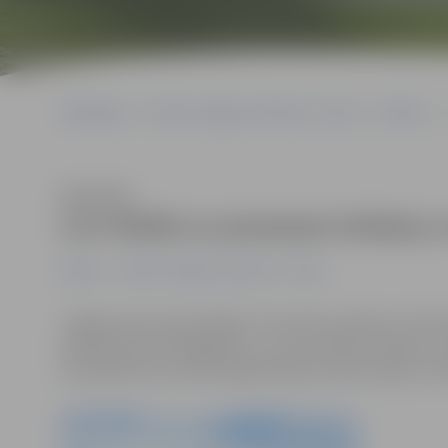
Sākumlapa
Portāla “Jelgavas Vēstnesis” arhīvs
Kultūra
Klausīties
LLU ielūdz uz pavasara tirdziņu
Kultūra
Portāla “Jelgavas Vēstnesis” arhīvs
Jelgavas pils aulā trešdien, 20. martā, pulksten 17.30 
pavasari pirms 150 gadiem», uz kuru ikvienu ielūdz LL
no pulksten 16, aulas foajē darbosies lauku labumu tir