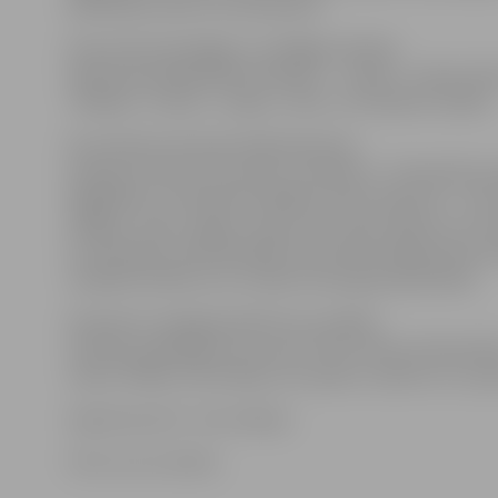
darbinieki, kā arī citi interesenti.
Koncertā nemainīgās un mūžīgās vērtības
apliecinās pašdarbības kolektīvi – «Kalve», «Kalve Zelt
«Skalbe», «Ozols», «Liepa», «Riti» un Studentu teātris.
No pulksten 16 aulas foajē darbosies
pavasara tirdziņš «No sirds un laukiem». Tirdziņā būs 
iegādāties un nobaudīt dažādus lauku labumus – sier
pīrāgus, maizi, augļu un ogu sulas, tēju, ābolus un c
no zemnieku saimniecībām, kā arī būs iespēja tikt pie 
smalkām lietām no LLU dāmu komitejas apvienības.
Ikvienam ir iespēja pieteikt savu dalību
tirdziņā, piedāvājot savu preci. Vēl ir brīvas tirdzniecī
vietas. Sīkāku informāciju var saņemt, rakstot uz e-pa
Ieeja koncertā – bez maksas.
Foto: no LLU arhīva