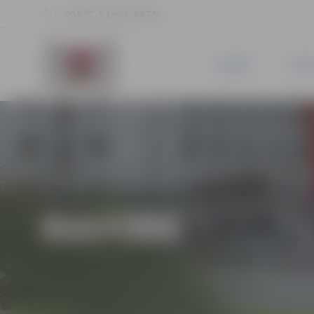
20.5 °C, 5.1 m/s, 64.7 %
JAUNUMI
PILSĒ
KULTŪRA