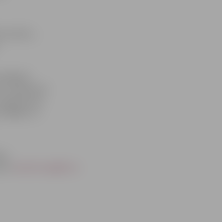
a smiltis»,
iespējams
us, pašceptus
itus gardumus
stilīgām un
bas
stu:
Anita.Pruse@llu.lv
.