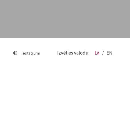
Izvēlies valodu:
LV
EN
Iestatījumi