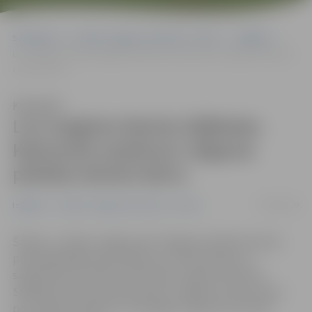
Sākumlapa
Portāla “Jelgavas Vēstnesis” arhīvs
Izglītība
LLU maģistre Marita Siljēkaba-Kalnozola saņēmusi Jelgavas pilsētas
domes balvu
Klausīties
LLU maģistre Marita Siljēkaba-
Kalnozola saņēmusi Jelgavas
pilsētas domes balvu
07/06/2019
Izglītība
Portāla “Jelgavas Vēstnesis” arhīvs
Šodien, 7. jūnijā, Jelgavas pilī Jelgavas pilsētas domes
priekšsēdētājs Andris Rāviņš LLU Ekonomikas un
sabiedrības attīstības fakultātes maģistrei Maritai
Siljēkabai-Kalnozolai pasniedza Jelgavas domes balvu
par Jelgavas pilsētai un Zemgales reģionam aktuāla