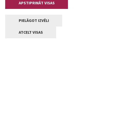
APSTIPRINĀT VISAS
PIELĀGOT IZVĒLI
ATCELT VISAS
Kontakti
Jelgavas valstpilsētas pašvaldība
Lielā iela 11, Jelgava, LV-3001
+371 63005522
pasts@jelgava.lv