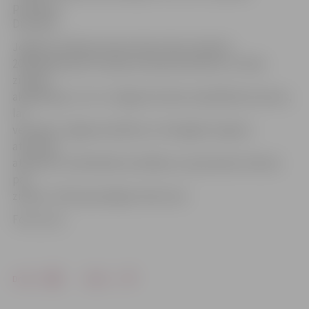
profesore
Dina Bite.
Jelgavas pilsētas domes balva tika izveidota
2018. gada aprīlī Latvijas Lauksaimniecības un meža
zinātņu
akadēmijas, LLU un Jelgavas domes sadarbības ietvaros,
lai
veicinātu Jelgavas pilsētas un Zemgales reģiona
attīstību,
atbalstītu zinātniskās izstrādnes un jaunatnes interesi
par
zinātni. Tā tika pasniegta trešo reizi.
Foto: llu.lv
Drukāt
Dalīties