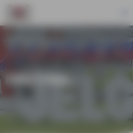
IZGLĪTĪBA