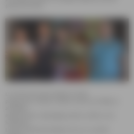
pētījuma izstrādi.
LLU informē, ka jaunā maģistre studiju
programmas «Projektu vadība» ietvaros izstrādāja un
aizstāvēja
maģistra darbu «Ilgtspējīga projektu vadība un tās
īstenošana
Latvijā». Zinātniskā vadītāja ir Dr.sc.soc., asociētā