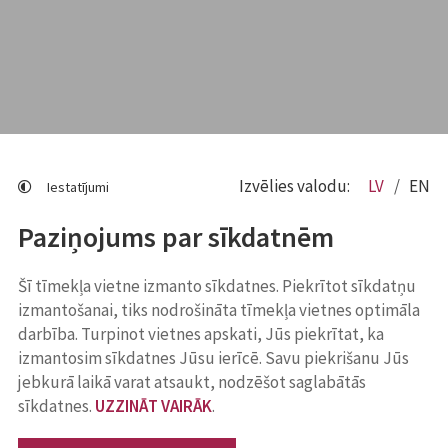
Izvēlies valodu:
LV
EN
Iestatījumi
Paziņojums par sīkdatnēm
Šī tīmekļa vietne izmanto sīkdatnes. Piekrītot sīkdatņu
izmantošanai, tiks nodrošināta tīmekļa vietnes optimāla
darbība. Turpinot vietnes apskati, Jūs piekrītat, ka
izmantosim sīkdatnes Jūsu ierīcē. Savu piekrišanu Jūs
jebkurā laikā varat atsaukt, nodzēšot saglabātās
sīkdatnes.
UZZINĀT VAIRĀK
.