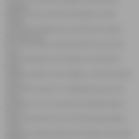
studējošo
klātbūtni nozares ražotnēs mācībspēku vai darba
vadītāju
uzraudzībā. Pat gadījumos, ja students pats nepilda
kādu uzdevumu,
bet ir tikai vērotājs, viņš gūst priekšstatu par procesa
norisi,»
norāda J.Belenkijs. Viņš arī atklāja, ka universitātei ir
kopīgi
zinātniski projekti ar somu kolēģiem, turklāt starp abām
valstīm
notiek aktīva studentu un mācībspēku apmaiņa. Viņš
izteica
priekšlikumu, ka ar LLU parakstītā sadarbības līguma
ietvaros
varētu Latvijā atvērt abu universitāšu kopīgu maģistra
studiju
programmu mežsaimniecībā, kurā studijas notiktu angļu