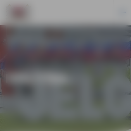
IZGLĪTĪBA