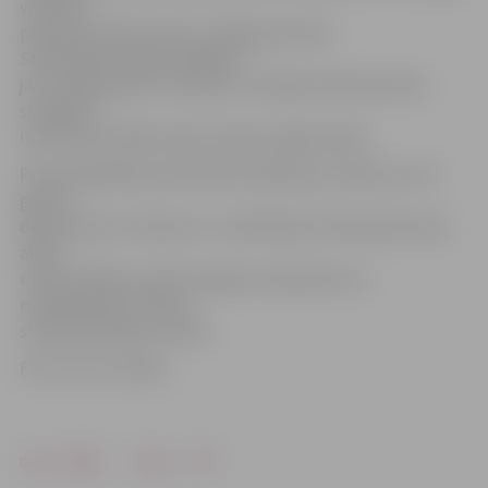
valodā un
pārmaiņus abās valstīs. Līdzīga pieredze
Sanktpēterburgas kolēģiem
jau izveidojusies ar Somiju un vērojama liela ārvalstu
studējošo
interese par šāda veida studiju programmām.
Pirmā sadarbības aktivitāte aizsākta jau šobrīd, jo LLU
gatavo
dokumentus «Erasmus+» mobilitātes īstenošanai starp
abām
universitātēm, dodot iespēju studentiem un
mācībspēkiem doties
studiju apmaiņas vizītēs.
Foto: no LLU arhīva
Drukāt
Dalīties