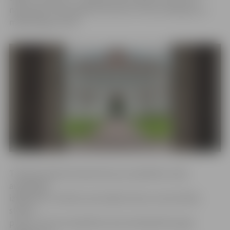
nākamajā studiju gadā, informē LLU Komunikācijas un
mārketinga centrā.
Tikšanās laikā tika diskutēts par sadarbību meža
augstākajā
izglītībā un zinātnē, akcentējot katras universitātes
stiprās
puses. Līdz šim sadarbība starp Sanktpēterburgas