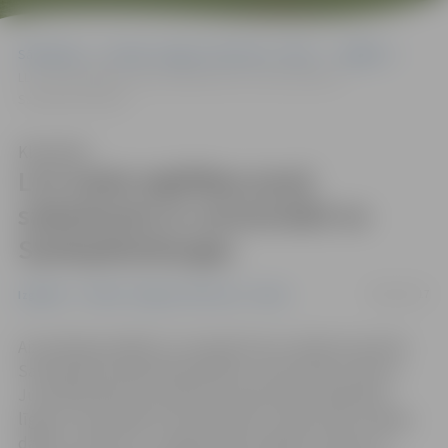
Sākumlapa
Portāla “Jelgavas Vēstnesis” arhīvs
Izglītība
LLU meža izglītības jomā sadarbosies ar universitāti no
Sanktpēterburgas
Klausīties
LLU meža izglītības jomā
sadarbosies ar universitāti no
Sanktpēterburgas
09/01/2017
Izglītība
Portāla “Jelgavas Vēstnesis” arhīvs
Aizvadītajā nedēļā LLU viesojās Kirova vārdā nosauktās
Sanktpēterburgas Mežtehnikas universitātes rektors
Jurijs Belenkijs, lai parakstītu divpusēju sadarbības
līgumu starp abām universitātēm un pārrunātu kopīgu
dalību «Erasmus+» programmas projektu konkursā