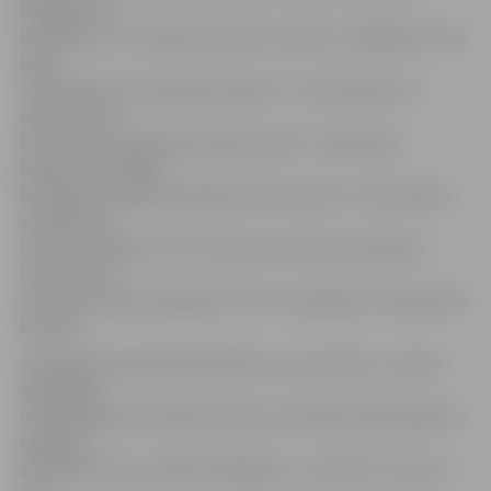
kolēģiem no
Krievijas un LLU Meža fakultāti nav bijusi, tādējādi vizītes
laikā
tika parakstīts sadarbības līgums. To parakstīja LLU
rektore Irina
Pilvere un Sanktpēterburgas rektors J.Belenkijs,
klātesot LLU Meža
fakultātes dekānam Dagnim Dubrovskim un fakultātes
vieslektorei
Ilzei Silamiķelei, kā arī studiju prorektoram Aigaram
Laizānam un
Starptautiskās sadarbības centra vadītājam Voldemāram
Barisam.
Sanktpēterburgas Mežtehnikas universitāte ir vecākā
augstākās
meža izglītības iestāde Eiropā, kas dibināta 1803. gadā un
sagatavo
speciālistus jau vairāk kā 200 gadu, un šobrīd ir viena no