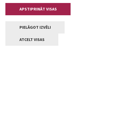
APSTIPRINĀT VISAS
PIELĀGOT IZVĒLI
ATCELT VISAS
Kontakti
Jelgavas valstpilsētas pašvaldība
Lielā iela 11, Jelgava, LV-3001
+371 63005522