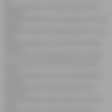
trīs
šādas specializācijas universitātēm Krievijā. Profesors
J.Belenkijs
rektora amata pienākumus pilda tikai gadu un līdz šim 20
gadus kā
diplomēts meža inženieris strādājis nozarē, līdz ar to viņš
izprot
darba devēju vajadzības un universitātē tiek nozīmīga
uzmanība
veltīta studentu praktiskajai sagatavotībai, stāsta LLU.
«Esam sapratuši, ka studenti, klausoties teorētiskās
lekcijas
universitātē, iegūst darba tirgum vajadzīgās zināšanas,
taču bieži
vien viņi baidās tās izmantot savā darbavietā vai arī
neizprot, kā
universitātē iegūtās teorētiskās zināšanas var pielietot
praksē.
Līdz ar to cenšamies pēc iespējas vairāk nodrošināt