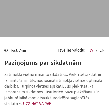
Izvēlies valodu:
LV
EN
Iestatījumi
Paziņojums par sīkdatnēm
Šī tīmekļa vietne izmanto sīkdatnes. Piekrītot sīkdatņu
izmantošanai, tiks nodrošināta tīmekļa vietnes optimāla
darbība. Turpinot vietnes apskati, Jūs piekrītat, ka
izmantosim sīkdatnes Jūsu ierīcē. Savu piekrišanu Jūs
jebkurā laikā varat atsaukt, nodzēšot saglabātās
sīkdatnes.
UZZINĀT VAIRĀK
.