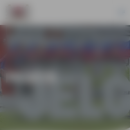
PILSĒTĀ