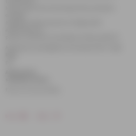
(Dr.habil.biol.)
Imants Liepa, liecina informācija Valsts prezidenta
oficiālajā
mājaslapā. Jebkura persona ir tiesīga ieteikt
apbalvošanai citu
personu, vēršoties ar ierosinājumu Ordeņu kapitulā.
Apbalvojumu pasniegšanas ceremonija notiks 3. maijā
Rīgas
pilī.
Apbalvojuma
saņēmēju saraksts
Foto: no JV un LLU arhīva
Drukāt
Dalīties