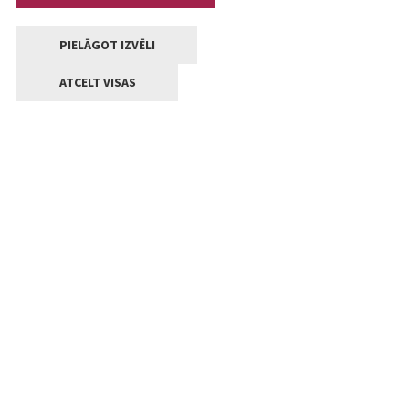
PIELĀGOT IZVĒLI
ATCELT VISAS
Kontakti
Jelgavas valstpilsētas pašvaldība
Lielā iela 11, Jelgava, LV-3001
+371 63005522
pasts@jelgava.lv