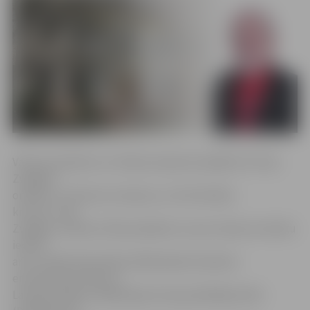
Valsts prezidents un Ordeņu kapituls piešķīris 32 Triju
Zvaigžņu
ordeņus, 12 Viestura ordeņus un 23 Atzinības
krustus. Triju
Zvaigžņu ordeņa IV šķira piešķirta un par ordeņa virsnieku
iecelts
arī LLU Meža fakultātes Mežkopības katedras
emeritētais profesors
Latvijas Zinātņu akadēmijas korespondētājloceklis