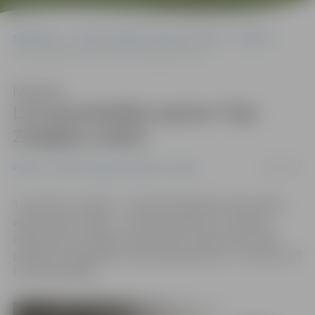
Sākumlapa
Portāla “Jelgavas Vēstnesis” arhīvs
Pilsētā
LLU pasniedzējs saņems Triju Zvaigžņu ordeni
Klausīties
LLU pasniedzējs saņems Triju
Zvaigžņu ordeni
13/04/2017
Pilsētā
Portāla “Jelgavas Vēstnesis” arhīvs
Tuvojoties 4. maijam – Latvijas Republikas neatkarības
atjaunošanas dienai –, Valsts prezidents un Ordeņu
kapituls par sevišķiem nopelniem Latvijas valsts labā
piešķīris 67 augstākos valsts apbalvojumus. To saņems arī
LLU pasniedzējs.