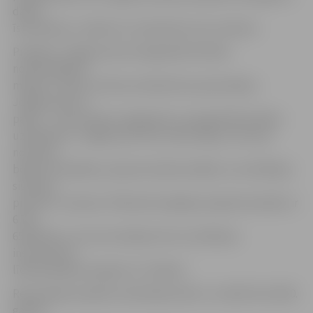
darbu
īstenošanai,» skaidro LLU pārstāve Lana Janmere.
Projekta «Jelgavas pils energoefektivitātes
nodrošināšana»
mērķis ir valsts nozīmes arhitektūras pieminekļa –
Jelgavas pils ar
parku –, kas atrodas Lielajā ielā 2, energoefektivitātes
uzlabošana. «Jelgavas pilī tiks veikta logu un durvju
nomaiņa,
bēniņu siltināšana, atjaunota ēkas fasāde un ventilācijas
sistēma,»
precizē L.Janmere. Plānotais kopējais projekta budžets ir
6 701
654,49 eiro, no kura emisijas kvotu izsolīšanas
instrumenta
līdzfinansējuma apjoms ir 4 miljoni.
Renovācijas projekta realizācijas laiks ir no 2016. līdz 2020.
gadam.