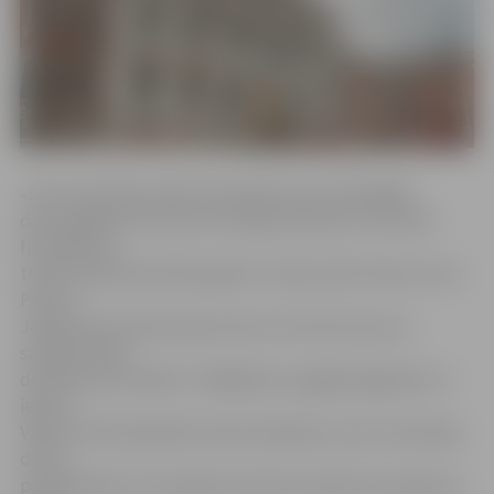
«Pils renovācijas darbi tika plānoti jau iepriekšējās
desmitgadēs, bet līdz šim nebija izdevies tos īstenot
finansējuma
trūkuma dēļ. Kad 2014. gadā LLU sāka vadīt rektore Irina
Pilvere,
Jelgavas pils atjaunošana tika izvirzīta kā viena no
saimnieciskās
darbības prioritātēm. Tādējādi jau pagājušajā gadā LLU
ieguva
Valsts kultūrkapitāla fonda finansējumu pils renovācijas
darbu
projektēšanai, bet šogad iesniedza projekta iesniegumu