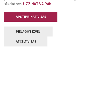
sīkdatnes.
UZZINĀT VAIRĀK
.
APSTIPRINĀT VISAS
PIELĀGOT IZVĒLI
ATCELT VISAS
Kontakti
Jelgavas valstpilsētas pašvaldība
Lielā iela 11, Jelgava, LV-3001