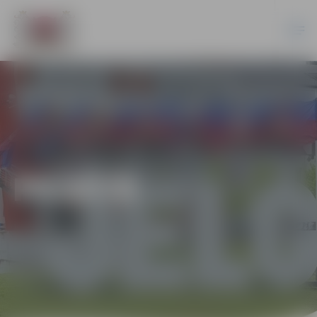
PILSĒTĀ