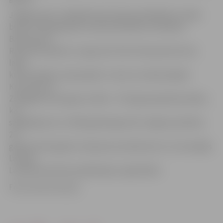
Jelgavas pils ir lielākā baroka laika pils Baltijā, ko sāka
būvēt 1738. gadā pēc slavenā arhitekta Frančesko
Bartolomeo
Rastrelli projekta. Lai gan pils tika Otrā pasaules kara
laikā
krietni bojāta, tā joprojām ir viena no nedaudzajām
Kurzemes un
Zemgales hercogistes (1562 –1772) galvaspilsētas ēkām,
kas
saglabājusies no 1944. gadā sagrautās Jelgavas pilsētas.
20.
gadsimta 50. gados tā atjaunota atbilstoši LLU (toreizējās
Latvijas
Lauksaimniecības akadēmijas) vajadzībām.
Foto: Austris Auziņš