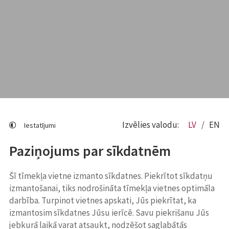
Izvēlies valodu:
LV
EN
Iestatījumi
Paziņojums par sīkdatnēm
Šī tīmekļa vietne izmanto sīkdatnes. Piekrītot sīkdatņu
izmantošanai, tiks nodrošināta tīmekļa vietnes optimāla
darbība. Turpinot vietnes apskati, Jūs piekrītat, ka
izmantosim sīkdatnes Jūsu ierīcē. Savu piekrišanu Jūs
jebkurā laikā varat atsaukt, nodzēšot saglabātās