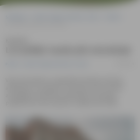
Sākumlapa
Portāla “Jelgavas Vēstnesis” arhīvs
Pilsētā
LLU piešķir naudu pils renovācijai
Klausīties
LLU piešķir naudu pils renovācijai
05/08/2016
Pilsētā
Portāla “Jelgavas Vēstnesis” arhīvs
Vides aizsardzības un reģionālās attīstības ministrija
atbalstījusi LLU projektu, kas paredz valsts nozīmes
aizsargājamo arhitektūras pieminekļu renovācijas
programmas ietvaros atjaunot Jelgavas pils fasādi.