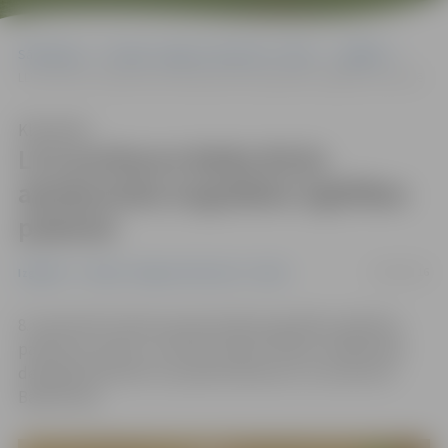
Sākumlapa
Portāla “Jelgavas Vēstnesis” arhīvs
Izglītība
LLU profesore Baiba Rivža apstiprināta Augstākās izglītības padomē
Klausīties
LLU profesore Baiba Rivža
apstiprināta Augstākās izglītības
padomē
14/09/2016
Izglītība
Portāla “Jelgavas Vēstnesis” arhīvs
8. septembrī Saeima apstiprināja Augstākās izglītības
padomes sastāvu, kurā kā Latvijas Zinātņu akadēmijas
deleģētā pārstāve turpmāk darbosies LLU profesore
Baiba Rivža.