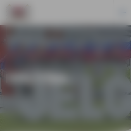
IZGLĪTĪBA