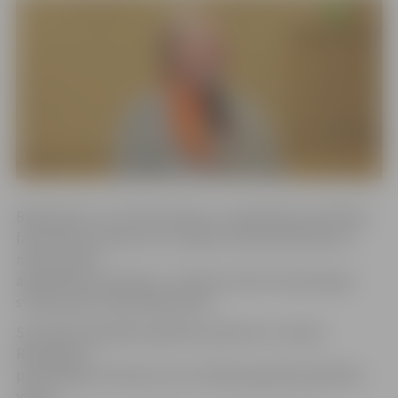
Baiba Rivža ir LLU Ekonomikas un sabiedrības attīstības
fakultātes profesore un Latvijas Lauksaimniecības un
meža zinātņu
akadēmijas prezidente. Profesore aktīvi iesaistās gan
studiju, gan zinātniskajā darbā.
Savukārt Augstākās izglītības padome ir Latvijas
Republikas
patstāvīga institūcija, kas izstrādā augstākās izglītības
valsts