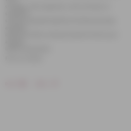
stratēģiju, īsteno augstskolu, valsts institūciju un
sabiedrības
sadarbību augstākās izglītības attīstīšanā, pārrauga
augstākās
izglītības kvalitāti, nodrošina kvalitatīvu lēmumu par
augstāko
izglītību pieņemšanu.
Foto: no JV arhīva
Drukāt
Dalīties