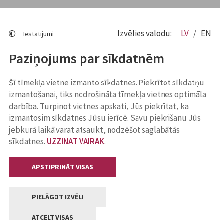
Izvēlies valodu:
LV
EN
Iestatījumi
Paziņojums par sīkdatnēm
Šī tīmekļa vietne izmanto sīkdatnes. Piekrītot sīkdatņu
izmantošanai, tiks nodrošināta tīmekļa vietnes optimāla
darbība. Turpinot vietnes apskati, Jūs piekrītat, ka
izmantosim sīkdatnes Jūsu ierīcē. Savu piekrišanu Jūs
jebkurā laikā varat atsaukt, nodzēšot saglabātās
sīkdatnes.
UZZINĀT VAIRĀK
.
APSTIPRINĀT VISAS
PIELĀGOT IZVĒLI
ATCELT VISAS