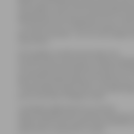
ir bijis tas gods un prieks sadarboties piecu gadu garu
īpaši pateikties visiem tiem, kuri personīgi mani ir atba
šajā darbā. Mēs varam būt gandarīti par to, ko ir izdevi
– to novērtēs vēsture un ir jānovērtē un jāatzīst mum
Būsim lepni par paveikto – tas ir visu mūsu kopīgais v
sacīja I.Pilvere.
Kā nozīmīgākos turpmāk veicamos darbus viņa
akcentēja zinātnes starptautisko izvērtējumu 2019. ga
virzienu starptautisko akreditāciju no 2020. līdz 2023
jauna plānošanas perioda sākumu 2021. gadā, kas no L
aktīvu iesaisti politikas plānošanas un normatīvo aktu 
Turklāt paralēli jau šī gada rudenī LLU būs jāsāk kopīg
jaunas universitātes stratēģijas izstrādes.
Turpmākajās nedēļās atbilstoši LLU Konventa
balsojumam gaidāms Ministru kabineta rīkojums par I.
stāšanos rektora amatā. Savukārt rektores piedāvāt
jūnijā izvērtēs un apstiprinās LLU Senāts.