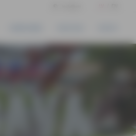
LV
EN
Iestatījumi
UZŅĒMĒJDARBĪBA
PAKALPOJUMI
KONTAKTI