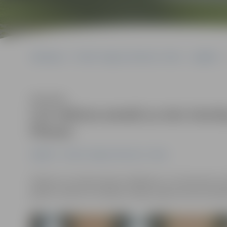
Sākumlapa
Portāla “Jelgavas Vēstnesis” arhīvs
Izglītība
Klausīties
LLU rektora amatā uz otro termi
Pilvere
Izglītība
Portāla “Jelgavas Vēstnesis” arhīvs
Šodien LLU notika rektora vēlēšanas. LLU Konvents a
gadiem atkārtoti ievēlēja vienīgo augstā amata kandidāt