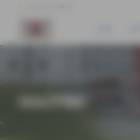
20.5 °C, 5.1 m/s, 64.7 %
JAUNUMI
PILSĒ
IZGLĪTĪBA