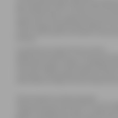
reizi tika ievēlēta 2014. gada maijā, kad divās vēlēšanu
ieguva lielāko balsu skaitu no četriem amata pretende
16. universitātes rektore un otrā sieviete, kurai uzticēt
augstais amats. Pirmais ievēlēšanas periods rektores 
I.Pilverei noslēgsies šī gada 30. jūnijā. Jāpiebilst, ka vi
profesors rektora amatā var tikt ievēlēts uz diviem pi
termiņiem.
LLU pārstāve Lana Janmere informē, ka rektora
vēlēšanās šodien piedalījās LLU 10. sasaukuma Konvent
akadēmiskā personāla, studējošo un vispārējā personāl
universitātes dažādām struktūrvienībām. Šodienas K
ir pilntiesīgs, jo sēdē piedalījās 226 pārstāvji no 240, kas
vairāk nekā divas trešdaļas no Konventa reģistrētā sas
Tūlīt pēc balsojuma rezultātu paziņošanas
I.Pilvere pateicās universitātes kolektīvam, ar kuru ko
strādājusi iepriekšējos piecus gadus, un minēja izaici
gaidāmi turpmākajā periodā. «Gribu pateikties visiem