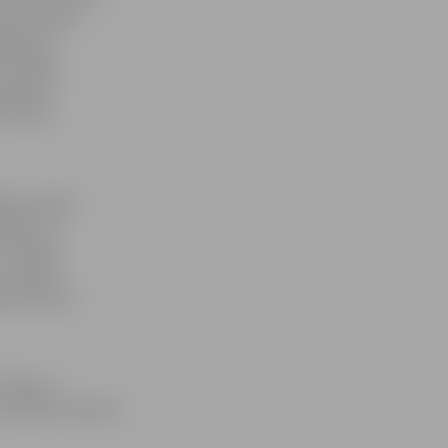
mā. Es vēlos
lstījuši
es izdarīt
s pašiem.
eikums!»
dā, studiju
. gadam un
LU prasīs
izstrādē.
s darbs pie
Pilveres
o vadības komandu