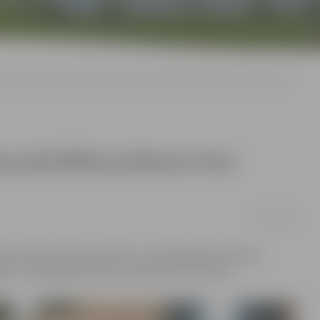
LLU rektora amatā uz otro termiņu pārvēlēta profesore Irina Pilvere
ņu pārvēlēta profesore Irina
07/05/2019
r 154 balsīm rektora amatā uz turpmākajiem pieciem
i – pašreizējo rektori, profesori Irinu Pilveri.