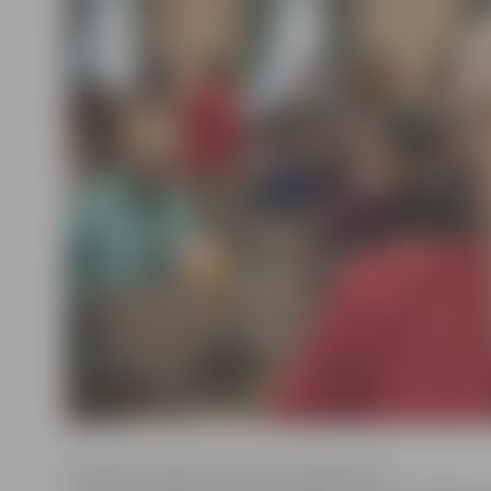
Profesore I.Pilvere rektores amatā pirmo