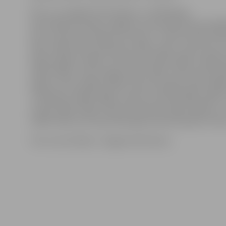
Pēc LLU sniegtās informācijas, no 1939. gada,
kad atklāja toreizējo Jelgavas Lauksaimniecības akad
pilī, universitāti vadījuši 15 rektori – Pāvils Kvelde (1
1941–1944), Pauls Galenieks (1940–1941), Jānis Ostrovs
Maksis Eglītis (1944), Jānis Peive (1944–1950), Amālija
(1950–1954), Jānis Vanags (1954–1961), Pāvils Zariņš (
Oļģerts Ozols (1966–1976), Kazimirs Špoģis (1976–1980)
Timofejevs (1980–1986), Imants Gronskis (1986–1992)
Strīķis (1992–2002), Pēteris Bušmanis (2002–2004) un 
(2004–2014), bet kopš 2014. gada amatā ievēlēta I.Pilve
Foto: Ivars Veiliņš/ «Jelgavas Vēstnesis»