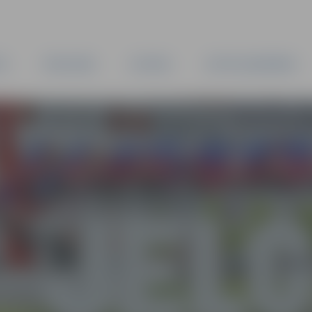
TA
PAŠVALDĪBA
IESTĀDES
KAPITĀLSABIEDRĪBAS