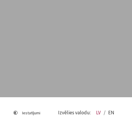
Izvēlies valodu:
LV
EN
Iestatījumi