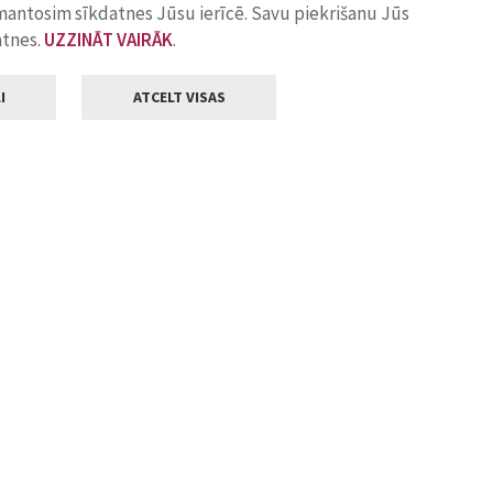
zmantosim sīkdatnes Jūsu ierīcē. Savu piekrišanu Jūs
atnes.
UZZINĀT VAIRĀK
.
I
ATCELT VISAS
Klientu apkalpošana
ilsētas pašvaldība
Darba laiks
, Jelgava, LV-3001
Pirmdienās
8.00 - 18.00
Otrdienās
8.00 - 17.00
22
Trešdienās
8.00 - 17.00
va.lv
Ceturtdienās
8.00 - 17.00
Piektdienās
8.00 - 14.30