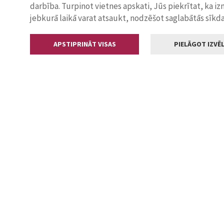
darbība. Turpinot vietnes apskati, Jūs piekrītat, ka i
jebkurā laikā varat atsaukt, nodzēšot saglabātās sīkd
APSTIPRINĀT VISAS
PIELĀGOT IZVĒL
Kontakti
Jelgavas valstp
Lielā iela 11
+371 630055
pasts@jelga