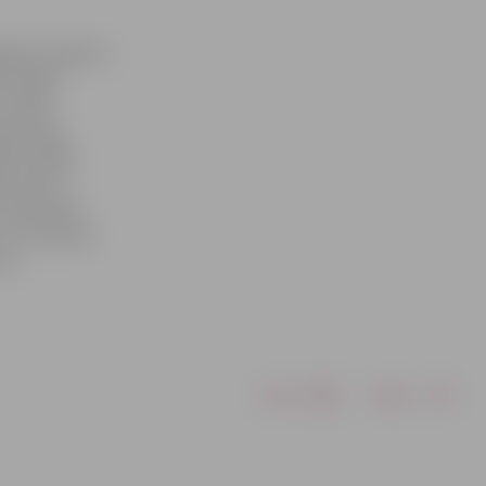
ēmiju Jelgavas
939–1940,
 (1941),
 Cekuliņa
1961–1966),
, Viktors
, Voldemārs
Juris Skujāns
re.
Drukāt
Dalīties