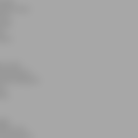
 kārtās
ntiem. Viņa ir
s šis
amatā
ens
lnvaru
s, kurā ir
a pārstāvji no
onventa balsojums
 ir
tāva.
pīgi
nājumus, kas
, ar kuriem man