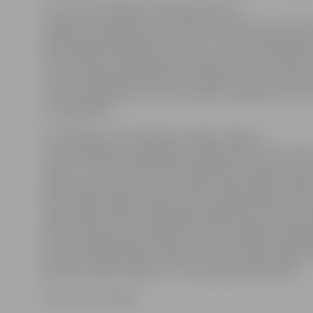
LLU rektora vēlēšanas organizē Rektora
vēlēšanu komisija desmit cilvēku sastāvā, ko LLU Sen
apstiprināja 2018. gada 10. oktobrī. Tās priekšsēdētāja 
Informācijas tehnoloģiju fakultātes profesore Līga P
rektoru maijā aizklātā balsošanā vēlēs LLU 10. sasau
kurā ir 240 pārstāvju no universitātes dažādām struk
studējošajiem.
No 1939. gada, kad atklāja toreizējo Jelgavas
Lauksaimniecības akadēmiju Jelgavas pilī, universitāti
rektori – Pāvils Kvelde (1939–1940, 1941–1944), Pauls 
(1940–1941), Jānis Ostrovs (1941), Maksis Eglītis (1944)
Peive (1944–1950), Amālija Cekuliņa (1950–1954), Jāni
(1954–1961), Pāvils Zariņš (1961–1966), Oļģerts Ozols (
Kazimirs Špoģis (1976-1980), Viktors Timofejevs (1980
Gronskis (1986–1992), Voldemārs Strīķis (1992–2002), 
Bušmanis (2002–2004) un Juris Skujāns (2004–2014).
Foto: no LLU arhīva