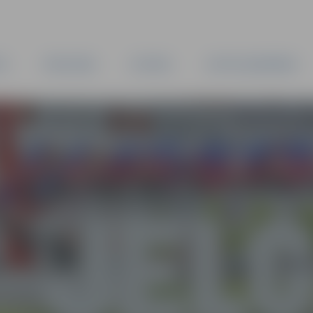
TA
PAŠVALDĪBA
IESTĀDES
KAPITĀLSABIEDRĪBAS