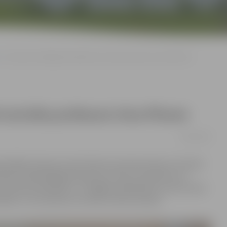
LLU rektora vēlēšanām atkārtoti izvirzīta profesore Irina Pilvere
zvirzīta profesore Irina Pilvere
14/02/2019
eizējās rektores Irinas Pilveres pirmais pilnvaru termiņš
jas priekšsēdētāja Līga Paura, līdz 21. janvārim LLU
ora amata kandidātus, un šāgada vēlēšanām izvirzīts viens
endēs uz otro pilnvaru termiņu rektora amatā.