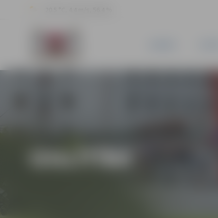
20.5 °C, 4.4 m/s, 56.4 %
JAUNUMI
PILSĒ
IZGLĪTĪBA