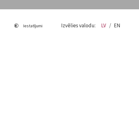
Izvēlies valodu:
LV
EN
Iestatījumi
Lapas karte
Viegli lasīt