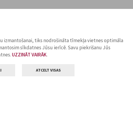
ņu izmantošanai, tiks nodrošināta tīmekļa vietnes optimāla
zmantosim sīkdatnes Jūsu ierīcē. Savu piekrišanu Jūs
atnes.
UZZINĀT VAIRĀK
.
I
ATCELT VISAS
Klientu apkalpošana
ilsētas pašvaldība
Darba laiks