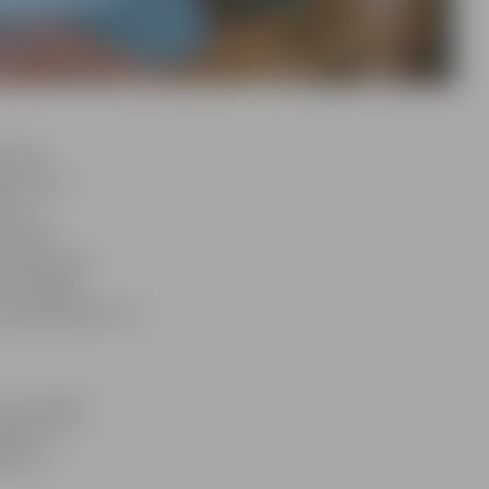
ā tika
. Viņa ir
s šis
ersitāti
s programmu,
 un kopīgi
am jāiesniedz LLU
a kandidāti,
ājumus un
rammu.