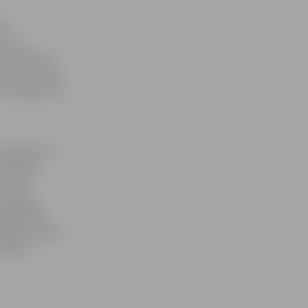
āts
ir LLU
aura. Nākamo
kuma Konvents,
tūrvienībām un
 vadījuši 15
Galenieks
, Jānis
s Vanags
1966-1976),
-1986), Imants
Pēteris