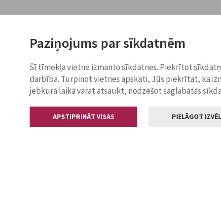
Paziņojums par sīkdatnēm
Šī tīmekļa vietne izmanto sīkdatnes. Piekrītot sīkdat
darbība. Turpinot vietnes apskati, Jūs piekrītat, ka i
jebkurā laikā varat atsaukt, nodzēšot saglabātās sīkd
APSTIPRINĀT VISAS
PIELĀGOT IZVĒL
Kontakti
Jelgavas valstp