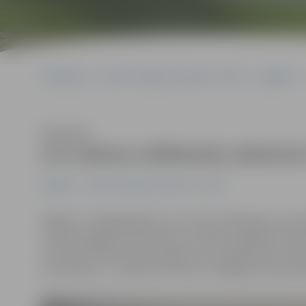
Sākumlapa
Portāla “Jelgavas Vēstnesis” arhīvs
Izglītība
Klausīties
LLU rektora vēlēšanām atkārtoti i
Izglītība
Portāla “Jelgavas Vēstnesis” arhīvs
Šāgada 7. maijā gaidāmas LLU rektora vēlēšanas, jo pašr
tuvojas beigām. Kā informē LLU rektora vēlēšanu komisi
struktūrvienībām bija iespēja izvirzīt vēlēšanām rekt
pretendents – profesore I.Pilvere. Tādējādi viņa pret