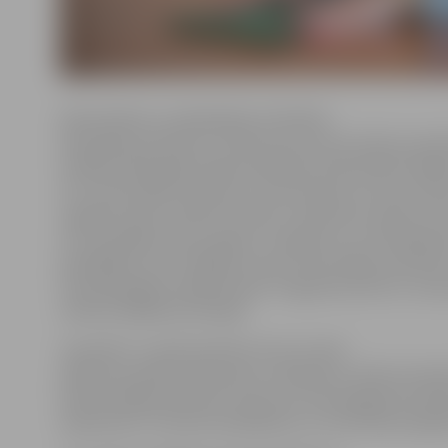
Ekonomikas un sabiedrības attīstības
fakultātes profesore I.Pilvere pirmo reizi rektora amat
ievēlēta 2014. gada maijā, būdama šīs fakultātes dekāne
16. universitātes rektore un otrā sieviete, kurai uzticēt
augstais amats. Šobrīd I.Pilvere ir piekritusi vadīt univ
arī turpmākos piecus gadus un gatavo LLU attīstība
piedāvājot savu redzējumu par universitātes attīstību
īstenojamajiem pasākumiem. Programma līdz 15. mart
rektora vēlēšanu komisijā.
Savukārt 17. aprīlī pulksten 15 LLU Aulā
plānota publiska diskusija un tikšanās ar rektora amat
dodot iespēju ikvienam uzdot sev interesējošos jaut
iepazīties ar I.Pilveres piedāvāto LLU attīstības prog