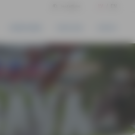
LV
EN
Iestatījumi
UZŅĒMĒJDARBĪBA
PAKALPOJUMI
KONTAKTI