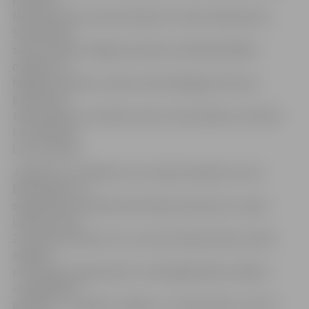
Krūmiņa,
Monta Ozoliņa, Santa Siņavska un Zane Stepanoviča.
Speciālistes
savos studiju noslēguma darbos analizēja dažādus
drošības un
higiēnas aspektus maizē, dzeramajā jogurtā, jūras
produktos,
topinambūros, burkānu sulā un zivju ēdienos, informē
LLU pārstāve
Lana Janmere.
Jāpiebilst, ka nākamie, kuri saņems diplomus, būs
Ekonomikas un
sabiedrības attīstības fakultātes absolventi, viņiem
izlaidums būs
23. janvārī pulksten 11 LLU aulā. Izlaidumā tiks sveikti
maģistri
no studiju programmām «Uzņēmējdarbības vadība»,
«Sabiedrības
pārvalde», «Projektu vadība» un «Ekonomika», kā arī 1.