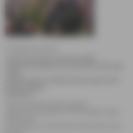
www.jelgavasvestnesis.lv
Ar Veterinārmedicīnas fakultātes (VMF)
maģistrantu izlaidumu 16. janvārī sācies 2015. gada
ziemas
izlaidumu laiks LLU. Diplomu šodien saņēma sešas
pārtikas higiēnas
speciālistes.
VMF profesionālās augstākās izglītības
maģistra studiju programmu «Pārtikas higiēna» šogad
absolvē sešas
jaunās maģistres: Kristīne Bieziņa, Edīte Elksnīte, Zane