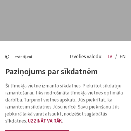
Izvēlies valodu:
LV
EN
Iestatījumi
Paziņojums par sīkdatnēm
Šī tīmekļa vietne izmanto sīkdatnes. Piekrītot sīkdatņu
izmantošanai, tiks nodrošināta tīmekļa vietnes optimāla
darbība. Turpinot vietnes apskati, Jūs piekrītat, ka
izmantosim sīkdatnes Jūsu ierīcē. Savu piekrišanu Jūs
jebkurā laikā varat atsaukt, nodzēšot saglabātās
sīkdatnes.
UZZINĀT VAIRĀK
.