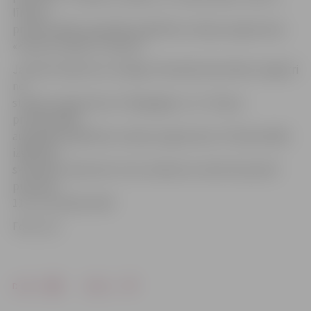
līmeņa
profesionālās augstākās izglītības studiju programmas
«Komerczinības» studenti.
Janvāra izlaidumus noslēgs Tehniskās fakultātes maģistri
no
studiju programmas «Pedagoģija» un 1. līmeņa
profesionālās
augstākās izglītības studiju programmas «Profesionālās
izglītības
skolotājs» absolventi. Viņu izlaidums notiks 30. janvārī
pulksten
11 LLU Sudraba zālē.
Foto: LLU
Drukāt
Dalīties