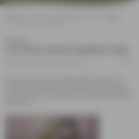
Sākumlapa
Portāla “Jelgavas Vēstnesis” arhīvs
Izglītība
LLU sācies ziemas izlaidumu laiks
Klausīties
LLU sācies ziemas izlaidumu laiks
16/01/2015
Izglītība
Portāla “Jelgavas Vēstnesis” arhīvs
Ar Veterinārmedicīnas fakultātes (VMF) maģistrantu
izlaidumu 16. janvārī sācies 2015. gada ziemas izlaidumu
laiks LLU. Diplomu šodien saņēma sešas pārtikas higiēnas
speciālistes.