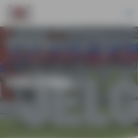
IZGLĪTĪBA