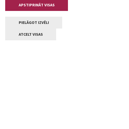
APSTIPRINĀT VISAS
PIELĀGOT IZVĒLI
ATCELT VISAS
Kontakti
Jelgavas valstpilsētas pašvaldība
Lielā iela 11, Jelgava, LV-3001
+371 63005522
pasts@jelgava.lv