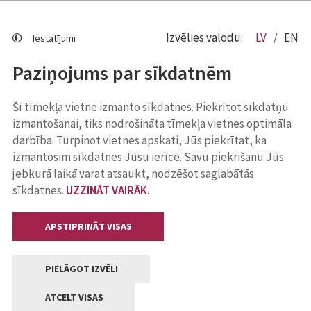
Izvēlies valodu:
LV
EN
Iestatījumi
Paziņojums par sīkdatnēm
Šī tīmekļa vietne izmanto sīkdatnes. Piekrītot sīkdatņu
izmantošanai, tiks nodrošināta tīmekļa vietnes optimāla
darbība. Turpinot vietnes apskati, Jūs piekrītat, ka
izmantosim sīkdatnes Jūsu ierīcē. Savu piekrišanu Jūs
jebkurā laikā varat atsaukt, nodzēšot saglabātās
sīkdatnes.
UZZINĀT VAIRĀK
.
APSTIPRINĀT VISAS
PIELĀGOT IZVĒLI
ATCELT VISAS