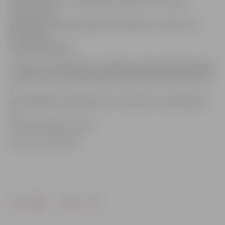
veikts atkārtoti, un 2016. gada nogalē LLU saņēma
atzinumu par
atbilstību starptautiskajam standartam «Investors in
Excellence»,
skaidro E.Rudzāte.
«Investors in Excellence» standarts apvieno labāko pieeju
izcilībai, ļaujot organizācijām sasniegt izcilību jomās, kas
ir
vissvarīgākās organizācijai, tās, klientiem, darbiniekiem
un
ieinteresētajām pusēm.
Foto: no LLU arhīva
Drukāt
Dalīties