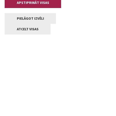
APSTIPRINĀT VISAS
PIELĀGOT IZVĒLI
ATCELT VISAS
Kontakti
Jelgavas valstpilsētas pašvaldība
Lielā iela 11, Jelgava, LV-3001
+371 63005522
pasts@jelgava.lv