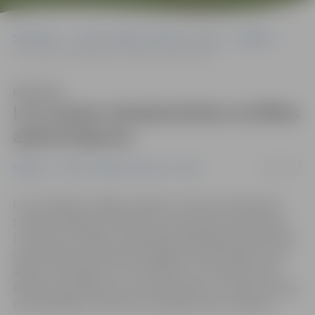
Sākumlapa
Portāla “Jelgavas Vēstnesis” arhīvs
Izglītība
LLU saņem starptautiskas izcilības apliecinājumu
Klausīties
LLU saņem starptautiskas izcilības
apliecinājumu
23/01/2017
Izglītība
Portāla “Jelgavas Vēstnesis” arhīvs
LLU kvalitātes vadības sistēma ir atzīta par atbilstošu
starptautiskajam standartam «Investors in Excellence»
(«Investori izcilībā»). Aizvadītajā nedēļā Rektorāta sēdes
laikā, klātesot fakultāšu dekāniem, apliecinājumu par
iegūto novērtējumu un sertifikātu LLU rektorei Irinai
Pilverei pasniedza SIA «Latvia Excellence» valdes locekle
Elvita Rudzāte, informē LLU pārstāve Lana Janmere.