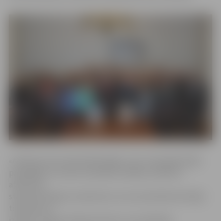
«Audita process bija laikietilpīgs, taču viena gada laikā
pierādījām, ka mūsu kvalitātes vadības sistēma ir
atbilstoša
starptautiskajam standartam un ka savā darbā nemitīgi
tiecamies uz
izcilību. Tā bija vērtīga pieredze, kas palīdzēja