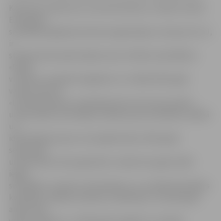
Kā atzina uzņēmuma «Latvia Excellence» valdes locekle
E.Rudzāte,
sertifikāta iegūšana ikvienai organizācijai, tostarp arī LLU,
ir
starptautisks apliecinājums par izcilības ceļa sākšanu.
«Darbs
virzībai uz standarta iegūšanu LLU sākās 2015. gada
vasarā, kad SIA
«Latvia Excellence» pārstāvji pirmo reizi veica auditu
universitātē, konstatējot stiprās puses kvalitātes vadībā
un
identificējot jomas, kuras jāpilnveido. 2015. gada
septembrī
universitāte izteica gatavību tuvāko divu gadu laikā
iegūt
sertifikātu «Investor in Excellence» un uzsāka aktivitātes
kvalitātes vadības sistēmas uzlabošanai. Jau pēc gada
audits tika