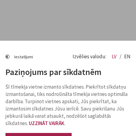
Izvēlies valodu:
LV
EN
Iestatījumi
Paziņojums par sīkdatnēm
Šī tīmekļa vietne izmanto sīkdatnes. Piekrītot sīkdatņu
izmantošanai, tiks nodrošināta tīmekļa vietnes optimāla
darbība. Turpinot vietnes apskati, Jūs piekrītat, ka
izmantosim sīkdatnes Jūsu ierīcē. Savu piekrišanu Jūs
jebkurā laikā varat atsaukt, nodzēšot saglabātās
sīkdatnes.
UZZINĀT VAIRĀK
.