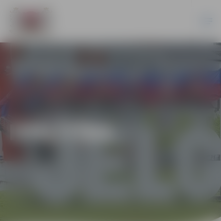
IZGLĪTĪBA