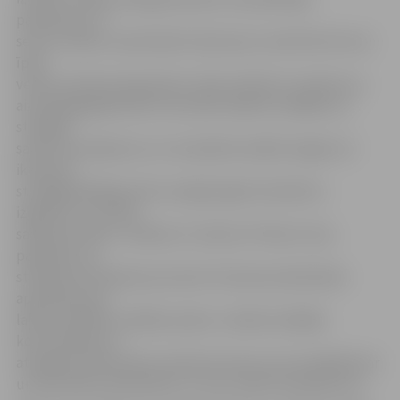
paskatīties uz
sevi no malas un pilnveidot tās jomas, kurās līdz šim nav
īpaši
veicies. Galvenie ieguvēji no tā jau šobrīd ir studenti, jo
aizvadītajā gadā esam centušies sakārtot dažādus ar
studijām
saistītus jautājumus un turpināsim iesākto šogad, lai
ikvienam
studētgribētājam būtu iespēja iegūt kvalitatīvu
izglītību un studēt
sakārtotā vidē,» norāda LLU rektore I.Pilvere. Viņa
papildina, ka
standarta ieviešanas procesā ir īstenotas darbinieku
apmācības par
labas kvalitātes vadības praksi, uzlabota iekšējā
komunikācija un
atvieglots dokumentu aprites process, kas vistiešāk skar
universitātes darbiniekus un viņu veiktos pienākumus.