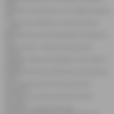
dažādi
vingrinājumi un katrs dara tik, cik var. Vienīgais, kas jāņem
vērā,
– ar jogu nevar nodarboties, ja ir nopietnas muguras
traumas.
Šajā sezonā Sporta nama apmeklētājiem tiks piedāvātas
arī jau
ierastas nodarbes – aerobika un ūdens aerobika,
atlētiskā
vingrošana trenažieru zālē, peldēšana. Z.Poča norāda, ka
pagaidām
apmeklēju aktivitāte nav pārāk liela, bet tas skaidrojams
ar jauko
laiku. Turklāt daudziem vēl ir dārza darbi, kā arī
atvaļinājumu
laiks. Z.Poča cer, ka ar laiku interese par fiziskām
aktivitātēm
palielināsies un arī klientu skaits augs.