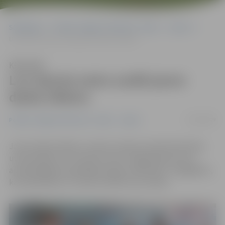
Sākumlapa
Portāla “Jelgavas Vēstnesis” arhīvs
Sports
LLU Sporta nams uzsāk jauno darba cēlienu
Klausīties
LLU Sporta nams uzsāk jauno
darba cēlienu
11/09/2009
Portāla “Jelgavas Vēstnesis” arhīvs
Sports
Jauno darba cēlienu uzsācis Latvijas Lauksaimniecības
universitātes (LLU) Sporta nams, šogad kā jaunumu
apmeklētājiem piedāvājot jogas nodarbības. Jāatgādina,
ka nodarbības LLU Sporta namā ir par maksu.