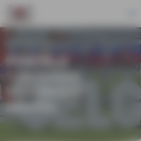
PORTĀLA
“JELGAVAS
VĒSTNESIS”
ARHĪVS