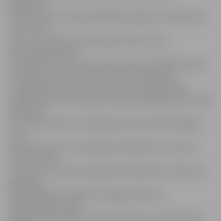
jelgavnieki
izmanto sporta nama piedāvātās iespējas un rūpējas par
savu fizisko
formu un veselību, sporto gan amatieru, gan
profesionālā līmenī.
Tieši tāpēc ik gadu sporta nams ievieš arī dažādas jaunas
aktivitātes, ko var izmantot ikviens pilsētnieks.
«Jogas galvenais pluss ir tas, ka tā ir mierīga slodze.
Cilvēki vingro nomierinošas mūzikas pavadījumā, bet tajā
pašā laikā
tā ir fiziska slodze,» stāsta jogas trenere Anžela Paegle,
kura
šosezon pirmo reizi vada jogas nodarbības LLU Sporta
namā. Cilvēku,
arī vīriešu, interese par jogas nodarbībām esot liela, bet
pagaidām
tās apmeklē vien dāmas. A.Paegle norāda, ka
apmeklētāju fiziskās
sagatavotības pakāpe var būt atšķirīga, jo nodarbībās ir