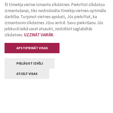
Šī tīmekļa vietne izmanto sīkdatnes. Piekrītot sīkdatņu
izmantošanai, tiks nodrošināta tīmekļa vietnes optimāla
darbība. Turpinot vietnes apskati, Jūs piekrītat, ka
izmantosim sīkdatnes Jūsu ierīcē. Savu piekrišanu Jūs
jebkurā laikā varat atsaukt, nodzēšot saglabātās
sīkdatnes.
UZZINĀT VAIRĀK
.
APSTIPRINĀT VISAS
PIELĀGOT IZVĒLI
ATCELT VISAS