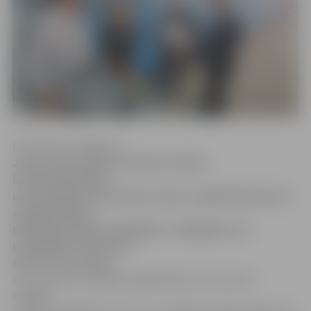
Ilze Knusle-Jankevica
Jauno darba cēlienu uzsācis Latvijas
Lauksaimniecības
universitātes (LLU) Sporta nams, šogad kā jaunumu
apmeklētājiem
piedāvājot jogas nodarbības. Jāatgādina, ka
nodarbības LLU Sporta
namā ir par maksu.
LLU ir viena no retajām augstskolām, kur sports ir
obligāts