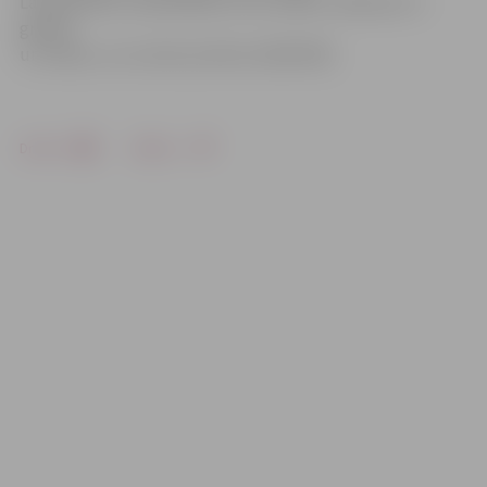
Lai pieteiktos nodarbībām vai uzzinātu vairāk par to
grafiku
un maksu, var zvanīt pa tālruni 63027563.
Drukāt
Dalīties