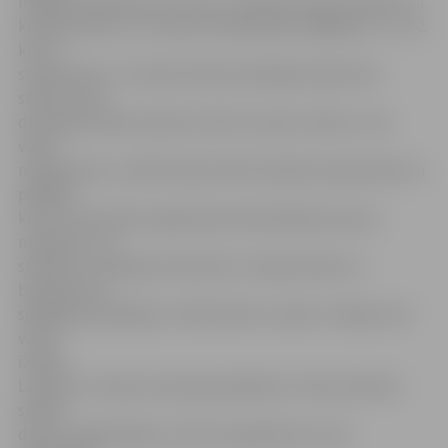
mācību priekšmets, par kuru students saņem ieskaiti un
kredītpunktus. LLU sporta nodarbības obligātas ir 1. un 2.
kursa
studentiem. LLU Sporta kluba vadītāja Zilvija Poča
stāsta, ka šo
divu gadu laikā studenti atrod to sporta veidu, ar ko
vēlas
nodarboties, turklāt daudzi sāk trenēties pastiprināti un
pēdējos
kursos, kā arī pēc augstskolas absolvēšanas sportu
nepamet. LLU
studenti ir spēcīgi orientieristi, rokasbumbas un
badmintona
spēlētāji, peldētāji, turklāt daži no viņiem ir iekļauti arī
valsts
izlasēs.
Lai gan LLU Sporta nama pamatdarbs ir tieši studentu
sporta
dzīves organizēšana, Z.Poča ir gandarīta, ka arī