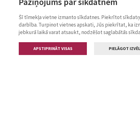
Paziņojums par sīkdatnēm
Šī tīmekļa vietne izmanto sīkdatnes. Piekrītot sīkdat
darbība. Turpinot vietnes apskati, Jūs piekrītat, ka i
jebkurā laikā varat atsaukt, nodzēšot saglabātās sīkd
APSTIPRINĀT VISAS
PIELĀGOT IZVĒL
Kontakti
Jelgavas valstp
Lielā iela 11
+371 630055
pasts@jelga