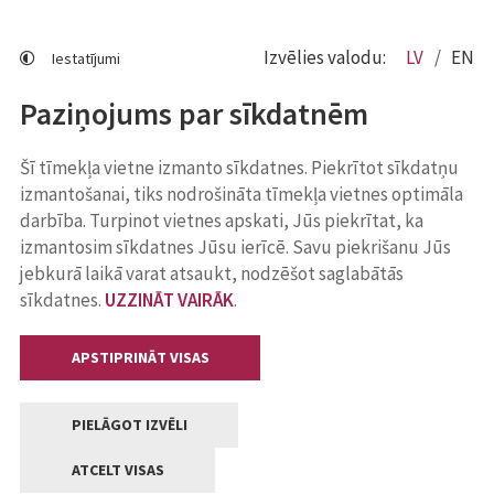
Izvēlies valodu:
LV
EN
Iestatījumi
Paziņojums par sīkdatnēm
Šī tīmekļa vietne izmanto sīkdatnes. Piekrītot sīkdatņu
izmantošanai, tiks nodrošināta tīmekļa vietnes optimāla
darbība. Turpinot vietnes apskati, Jūs piekrītat, ka
izmantosim sīkdatnes Jūsu ierīcē. Savu piekrišanu Jūs
jebkurā laikā varat atsaukt, nodzēšot saglabātās
sīkdatnes.
UZZINĀT VAIRĀK
.
APSTIPRINĀT VISAS
PIELĀGOT IZVĒLI
ATCELT VISAS