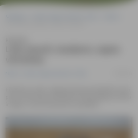
Sākumlapa
Portāla “Jelgavas Vēstnesis” arhīvs
Pilsētā
Lūdz atpazīt, iespējams, zagtas vērtslietas
Klausīties
Lūdz atpazīt, iespējams, zagtas
vērtslietas
09/04/2016
Pilsētā
Portāla “Jelgavas Vēstnesis” arhīvs
Piektdien, 8. aprīlī, Jelgavā policija aizturēja kādu vīrieti,
pie kura tika atrastas vērtslietas. Policija pieļauj, ka lietas
ir zagtas, un aicina atsaukties to īpašnieku.