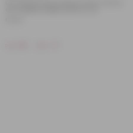
Lietu īpašnieks aicināts sazināties ar policiju, zvanot pa
tālruni 63004202, 63004200, 25445175 vai 110.
Foto: VP
Drukāt
Dalīties