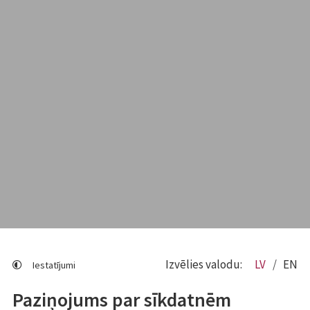
Izvēlies valodu:
LV
EN
Iestatījumi
Paziņojums par sīkdatnēm