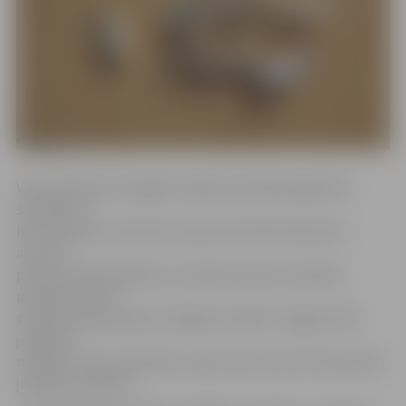
Valsts policijas Zemgales reģiona pārvaldes galvenā
speciāliste
Ieva Sietniece informē, ka pie aizturētā vīrieša tika
atrastas
piecas sudraba ķēdītes, sudraba auskari ar baltām
pērlītēm, divas
sudraba piespraudes, jubilejas monēta «Jelgava 750»,
jubilejas
monēta «Vecais Stenders» (pieci eiro), kā arī 24 viena lata
jubilejas monētas.