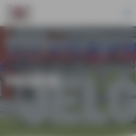
PILSĒTĀ