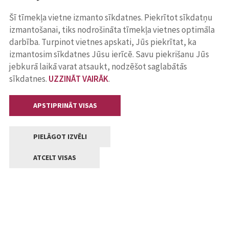
Šī tīmekļa vietne izmanto sīkdatnes. Piekrītot sīkdatņu
izmantošanai, tiks nodrošināta tīmekļa vietnes optimāla
darbība. Turpinot vietnes apskati, Jūs piekrītat, ka
izmantosim sīkdatnes Jūsu ierīcē. Savu piekrišanu Jūs
jebkurā laikā varat atsaukt, nodzēšot saglabātās
sīkdatnes.
UZZINĀT VAIRĀK
.
APSTIPRINĀT VISAS
PIELĀGOT IZVĒLI
ATCELT VISAS