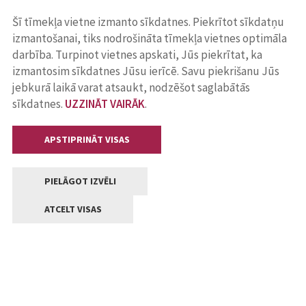
Šī tīmekļa vietne izmanto sīkdatnes. Piekrītot sīkdatņu
izmantošanai, tiks nodrošināta tīmekļa vietnes optimāla
darbība. Turpinot vietnes apskati, Jūs piekrītat, ka
izmantosim sīkdatnes Jūsu ierīcē. Savu piekrišanu Jūs
jebkurā laikā varat atsaukt, nodzēšot saglabātās
sīkdatnes.
UZZINĀT VAIRĀK
.
APSTIPRINĀT VISAS
PIELĀGOT IZVĒLI
ATCELT VISAS