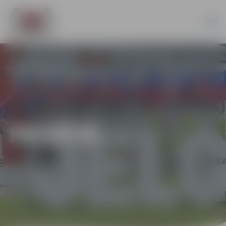
PILSĒTĀ