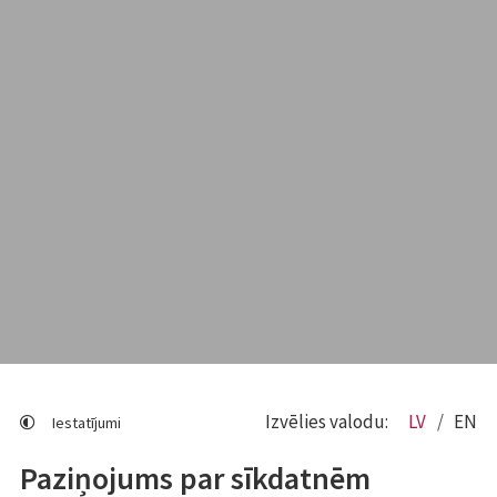
Izvēlies valodu:
LV
EN
Iestatījumi
Paziņojums par sīkdatnēm