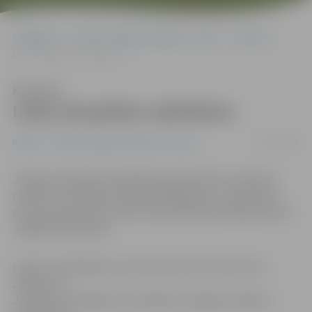
Sākumlapa
Portāla “Jelgavas Vēstnesis” arhīvs
Pilsētā
Lūdz atsaukties radiniekus
Klausīties
Lūdz atsaukties radiniekus
27/07/2016
Pilsētā
Portāla “Jelgavas Vēstnesis” arhīvs
Jelgavas pilsētas Pašvaldības policija lūdz atsaukties
mirušā Jura Pabērza (dzimis 1949. gada 21. septembrī,
dzīvoja nakts patversmē Pulkveža Oskara Kalpaka ielā 9,
Jelgavā) radiniekus.
Lūgums radiniekiem un personām, kurām kaut kas
zināms par
J.Pabērza radiniekiem, pieteikties Jelgavas pilsētas