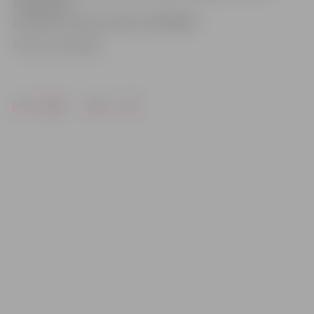
Pašvaldības
policijā vai zvanīt pa tālruni 63028550.
Foto: no JV arhīva
Drukāt
Dalīties